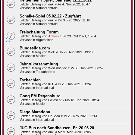
Heidenheim Spiel, Samstag 12.11.2022
Letzter Beitrag von
onki
«
Fr 4. Nov 2022, 10:47
Verfasst in
Mitfahrzentrale
Schalke-Spiel 05.02.22 - Zugfahrt
Letzter Beitrag von
onki
«
Do 3. Feb 2022, 11:10
Verfasst in
Mitfahrzentrale
Freischaltung Forum
Letzter Beitrag von
Admin
«
Sa 23. Okt 2021, 15:04
Verfasst in
Allgemeines
Bundesliga.com
Letzter Beitrag von
Welti
«
So 22. Aug 2021, 19:28
Verfasst in
Medien
Jahntrikotsammlung
Letzter Beitrag von
Weissbierjoe
«
Mi 30. Jun 2021, 08:57
Verfasst in
Tauschbörse
Tschechien
Letzter Beitrag von
KLP
«
Di 29. Jun 2021, 01:24
Verfasst in
International
Gong FM Regensburg
Letzter Beitrag von
Gelöscht
«
Mo 18. Jan 2021, 18:54
Verfasst in
Medien
Diego Maradona
Letzter Beitrag von
DaBeda
«
Mi 25. Nov 2020, 17:41
Verfasst in
International
JUG Bus nach Sandhausen, Fr. 20.03.20
Letzter Beitrag von
onki
«
Mo 9. Mär 2020, 08:05