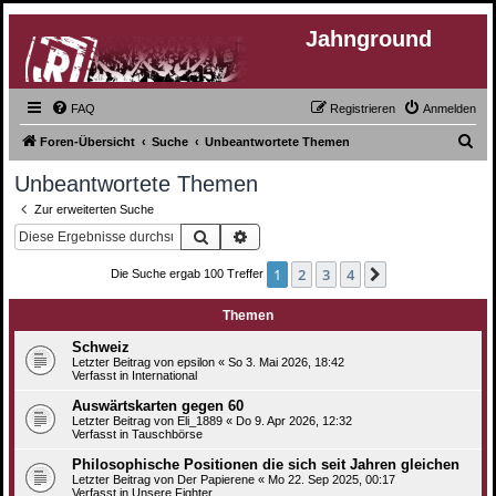
Jahnground
FAQ
Registrieren
Anmelden
S
Foren-Übersicht
Suche
Unbeantwortete Themen
u
Unbeantwortete Themen
c
Zur erweiterten Suche
h
Suche
Erweiterte Suche
e
1
2
3
4
Nächste
Die Suche ergab 100 Treffer
Themen
Schweiz
Letzter Beitrag von
epsilon
«
So 3. Mai 2026, 18:42
Verfasst in
International
Auswärtskarten gegen 60
Letzter Beitrag von
Eli_1889
«
Do 9. Apr 2026, 12:32
Verfasst in
Tauschbörse
Philosophische Positionen die sich seit Jahren gleichen
Letzter Beitrag von
Der Papierene
«
Mo 22. Sep 2025, 00:17
Verfasst in
Unsere Fighter