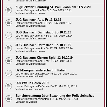
Verfasst in
Mitfahrzentrale
Zugrückfahrt Hamburg St. Pauli-Jahn am 11.5.2020
Letzter Beitrag von
HeZi
«
Di 3. Dez 2019, 13:41
Verfasst in
Mitfahrzentrale
JUG Bus nach Aue, Fr 13.12.19
Letzter Beitrag von
onki
«
Fr 29. Nov 2019, 11:59
Verfasst in
Mitfahrzentrale
JUG Bus nach Darmstadt, So 10.11.19
Letzter Beitrag von
onki
«
So 27. Okt 2019, 23:24
Verfasst in
Mitfahrzentrale
JUG Bus nach Darmstadt, So 10.11.19
Letzter Beitrag von
onki
«
So 27. Okt 2019, 23:24
Verfasst in
Mitfahrzentrale
JUG Bus zum Kickers Spiel 12.10.2019
Letzter Beitrag von
onki
«
Mi 18. Sep 2019, 23:10
Verfasst in
Mitfahrzentrale
U21-Europameisterschaft in Italien
Letzter Beitrag von
DaBeda
«
Fr 21. Jun 2019, 20:41
Verfasst in
International
U20 WM in Polen 2019
Letzter Beitrag von
DaBeda
«
Do 30. Mai 2019, 22:12
Verfasst in
International
Berichterstattung über Bezahlung der Polizeieinsätze
Letzter Beitrag von
Vilshofen
«
Di 26. Mär 2019, 10:38
Verfasst in
Medien