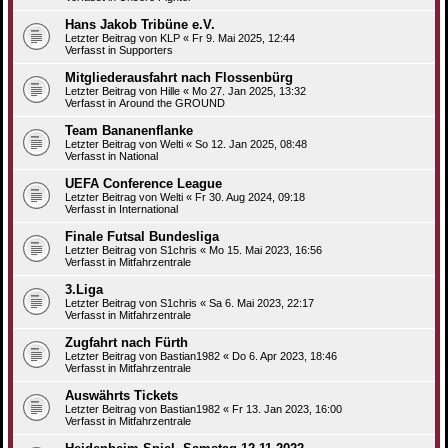
Hans Jakob Tribüne e.V.
Letzter Beitrag von
KLP
«
Fr 9. Mai 2025, 12:44
Verfasst in
Supporters
Mitgliederausfahrt nach Flossenbürg
Letzter Beitrag von
Hille
«
Mo 27. Jan 2025, 13:32
Verfasst in
Around the GROUND
Team Bananenflanke
Letzter Beitrag von
Welti
«
So 12. Jan 2025, 08:48
Verfasst in
National
UEFA Conference League
Letzter Beitrag von
Welti
«
Fr 30. Aug 2024, 09:18
Verfasst in
International
Finale Futsal Bundesliga
Letzter Beitrag von
S1chris
«
Mo 15. Mai 2023, 16:56
Verfasst in
Mitfahrzentrale
3.Liga
Letzter Beitrag von
S1chris
«
Sa 6. Mai 2023, 22:17
Verfasst in
Mitfahrzentrale
Zugfahrt nach Fürth
Letzter Beitrag von
Bastian1982
«
Do 6. Apr 2023, 18:46
Verfasst in
Mitfahrzentrale
Auswährts Tickets
Letzter Beitrag von
Bastian1982
«
Fr 13. Jan 2023, 16:00
Verfasst in
Mitfahrzentrale