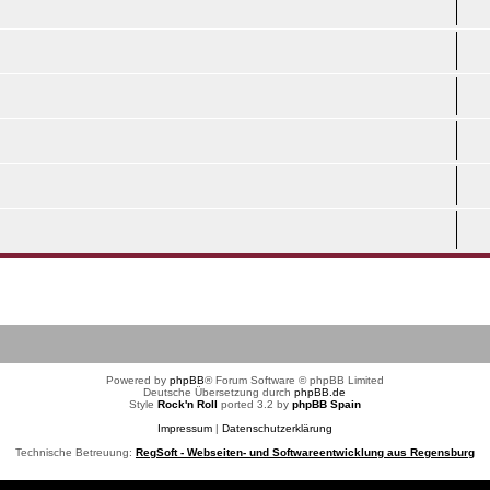
Powered by
phpBB
® Forum Software © phpBB Limited
Deutsche Übersetzung durch
phpBB.de
Style
Rock'n Roll
ported 3.2 by
phpBB Spain
Impressum
|
Datenschutzerklärung
Technische Betreuung:
RegSoft - Webseiten- und Softwareentwicklung aus Regensburg