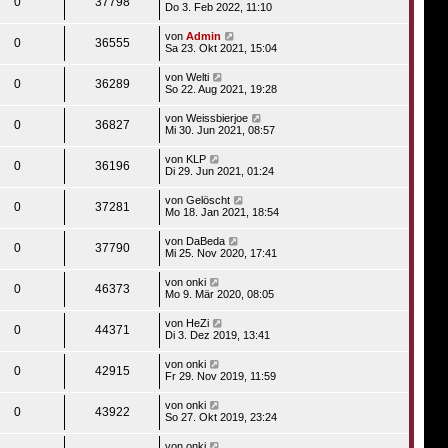
0
37798
Do 3. Feb 2022, 11:10
von
Admin
0
36555
Sa 23. Okt 2021, 15:04
von
Welti
0
36289
So 22. Aug 2021, 19:28
von
Weissbierjoe
0
36827
Mi 30. Jun 2021, 08:57
von
KLP
0
36196
Di 29. Jun 2021, 01:24
von
Gelöscht
0
37281
Mo 18. Jan 2021, 18:54
von
DaBeda
0
37790
Mi 25. Nov 2020, 17:41
von
onki
0
46373
Mo 9. Mär 2020, 08:05
von
HeZi
0
44371
Di 3. Dez 2019, 13:41
von
onki
0
42915
Fr 29. Nov 2019, 11:59
von
onki
0
43922
So 27. Okt 2019, 23:24
von
onki