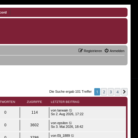
cord
Registrieren
Anmelden
1
2
3
4
Näch
Die Suche ergab 101 Treffer
TWORTEN
ZUGRIFFE
LETZTER BEITRAG
von
Iarwain
0
114
So 2. Aug 2026, 17:22
von
epsilon
0
3602
So 3. Mai 2026, 18:42
von
Eli_1889
0
3786