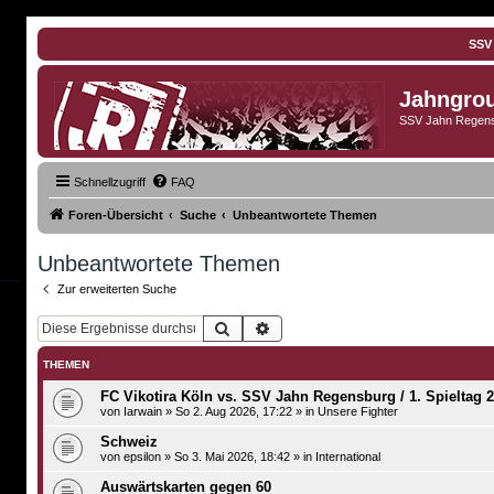
SSV
Jahngro
SSV Jahn Regens
Schnellzugriff
FAQ
Foren-Übersicht
Suche
Unbeantwortete Themen
Unbeantwortete Themen
Zur erweiterten Suche
Suche
Erweiterte Suche
THEMEN
FC Vikotira Köln vs. SSV Jahn Regensburg / 1. Spieltag 
von
Iarwain
»
So 2. Aug 2026, 17:22
» in
Unsere Fighter
Schweiz
von
epsilon
»
So 3. Mai 2026, 18:42
» in
International
Auswärtskarten gegen 60