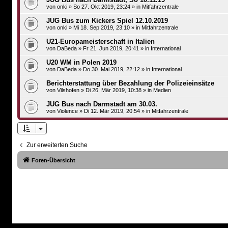
von
onki
»
So 27. Okt 2019, 23:24
» in
Mitfahrzentrale
JUG Bus zum Kickers Spiel 12.10.2019
von
onki
»
Mi 18. Sep 2019, 23:10
» in
Mitfahrzentrale
U21-Europameisterschaft in Italien
von
DaBeda
»
Fr 21. Jun 2019, 20:41
» in
International
U20 WM in Polen 2019
von
DaBeda
»
Do 30. Mai 2019, 22:12
» in
International
Berichterstattung über Bezahlung der Polizeieinsätze
von
Vilshofen
»
Di 26. Mär 2019, 10:38
» in
Medien
JUG Bus nach Darmstadt am 30.03.
von
Violence
»
Di 12. Mär 2019, 20:54
» in
Mitfahrzentrale
Zur erweiterten Suche
Foren-Übersicht