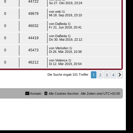
0
44722
So 27. Okt 2019, 23:24
von
onki
0
49679
Mi 18. Sep 2019, 23:10
von
DaBeda
0
46032
Fr 21. Jun 2019, 20:41
von
DaBeda
0
44419
Do 30. Mai 2019, 22:12
von
Vilshofen
0
45473
Di 26. Mär 2019, 10:38
von
Violence
0
46212
Di 12. Mär 2019, 20:54
1
2
3
4
Näch
Die Suche ergab 101 Treffer
Kontakt
Alle Cookies löschen
Alle Zeiten sind
UTC+02:00