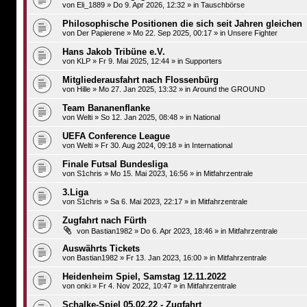
von
Eli_1889
»
Do 9. Apr 2026, 12:32
» in
Tauschbörse
Philosophische Positionen die sich seit Jahren gleichen
von
Der Papierene
»
Mo 22. Sep 2025, 00:17
» in
Unsere Fighter
Hans Jakob Tribüne e.V.
von
KLP
»
Fr 9. Mai 2025, 12:44
» in
Supporters
Mitgliederausfahrt nach Flossenbürg
von
Hille
»
Mo 27. Jan 2025, 13:32
» in
Around the GROUND
Team Bananenflanke
von
Welti
»
So 12. Jan 2025, 08:48
» in
National
UEFA Conference League
von
Welti
»
Fr 30. Aug 2024, 09:18
» in
International
Finale Futsal Bundesliga
von
S1chris
»
Mo 15. Mai 2023, 16:56
» in
Mitfahrzentrale
3.Liga
von
S1chris
»
Sa 6. Mai 2023, 22:17
» in
Mitfahrzentrale
Zugfahrt nach Fürth
von
Bastian1982
»
Do 6. Apr 2023, 18:46
» in
Mitfahrzentrale
Auswährts Tickets
von
Bastian1982
»
Fr 13. Jan 2023, 16:00
» in
Mitfahrzentrale
Heidenheim Spiel, Samstag 12.11.2022
von
onki
»
Fr 4. Nov 2022, 10:47
» in
Mitfahrzentrale
Schalke-Spiel 05.02.22 - Zugfahrt