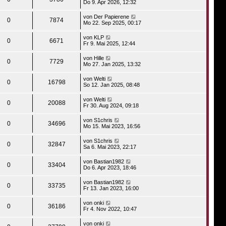
Do 9. Apr 2026, 12:32
von
Der Papierene
0
7874
Mo 22. Sep 2025, 00:17
von
KLP
0
6671
Fr 9. Mai 2025, 12:44
von
Hille
0
7729
Mo 27. Jan 2025, 13:32
von
Welti
0
16798
So 12. Jan 2025, 08:48
von
Welti
0
20088
Fr 30. Aug 2024, 09:18
von
S1chris
0
34696
Mo 15. Mai 2023, 16:56
von
S1chris
0
32847
Sa 6. Mai 2023, 22:17
von
Bastian1982
0
33404
Do 6. Apr 2023, 18:46
von
Bastian1982
0
33735
Fr 13. Jan 2023, 16:00
von
onki
0
36186
Fr 4. Nov 2022, 10:47
von
onki