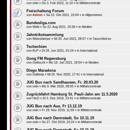
von
onki
»
Do 3. Feb 2022, 11:10
» in
Mitfahrzentrale
Freischaltung Forum
von
Admin
»
Sa 23. Okt 2021, 15:04
» in
Allgemeines
Bundesliga.com
von
Welti
»
So 22. Aug 2021, 19:28
» in
Medien
Jahntrikotsammlung
von
Weissbierjoe
»
Mi 30. Jun 2021, 08:57
» in
Tauschbörse
Tschechien
von
KLP
»
Di 29. Jun 2021, 01:24
» in
International
Gong FM Regensburg
von
Gelöscht
»
Mo 18. Jan 2021, 18:54
» in
Medien
Diego Maradona
von
DaBeda
»
Mi 25. Nov 2020, 17:41
» in
International
JUG Bus nach Sandhausen, Fr. 20.03.20
von
onki
»
Mo 9. Mär 2020, 08:05
» in
Mitfahrzentrale
Zugrückfahrt Hamburg St. Pauli-Jahn am 11.5.2020
von
HeZi
»
Di 3. Dez 2019, 13:41
» in
Mitfahrzentrale
JUG Bus nach Aue, Fr 13.12.19
von
onki
»
Fr 29. Nov 2019, 11:59
» in
Mitfahrzentrale
JUG Bus nach Darmstadt, So 10.11.19
von
onki
»
So 27. Okt 2019, 23:24
» in
Mitfahrzentrale
JUG Bus nach Darmstadt, So 10.11.19