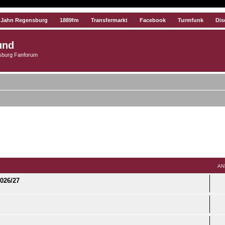
 Jahn Regensburg
1889fm
Transfermarkt
Facebook
Turmfunk
Dis
und
burg Fanforum
AN
2026/27