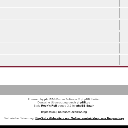
Powered by
phpBB
® Forum Software © phpBB Limited
Deutsche Übersetzung durch
phpBB.de
Style
Rock'n Roll
ported 3.2 by
phpBB Spain
Impressum
|
Datenschutzerklärung
Technische Betreuung:
RegSoft - Webseiten- und Softwareentwicklung aus Regensburg