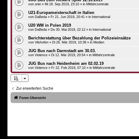
von
onki
»
Mi 18. Sep 2019, 23:10
» in
Mitfahrzentrale
U21-Europameisterschaft in Italien
von
DaBeda
»
Fr 21. Jun 2019, 20:41
» in
International
U20 WM in Polen 2019
von
DaBeda
»
Do 30. Mai 2019, 22:12
» in
International
Berichterstattung über Bezahlung der Polizeieinsätze
von
Vilshofen
»
Di 26. Mär 2019, 10:38
» in
Medien
JUG Bus nach Darmstadt am 30.03.
von
Violence
»
Di 12. Mär 2019, 20:54
» in
Mitfahrzentrale
JUG Bus nach Heidenheim am 02.02.19
von
Violence
»
Fr 22. Feb 2019, 07:10
» in
Mitfahrzentrale
Zur erweiterten Suche
Foren-Übersicht