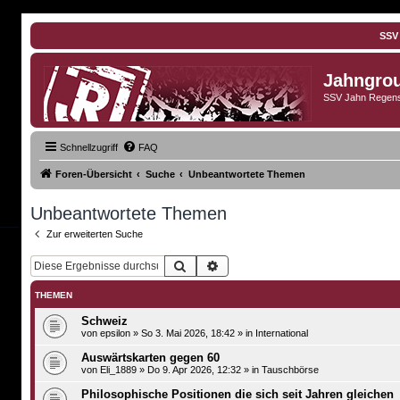
SSV
Jahngro
SSV Jahn Regens
Schnellzugriff
FAQ
Foren-Übersicht
Suche
Unbeantwortete Themen
Unbeantwortete Themen
Zur erweiterten Suche
Suche
Erweiterte Suche
THEMEN
Schweiz
von
epsilon
»
So 3. Mai 2026, 18:42
» in
International
Auswärtskarten gegen 60
von
Eli_1889
»
Do 9. Apr 2026, 12:32
» in
Tauschbörse
Philosophische Positionen die sich seit Jahren gleichen