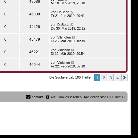
0
49686
Mi 18. Sep 2019, 23:10
von
DaBeda
0
46039
Fr 21. Jun 2019, 20:41
von
DaBeda
0
44426
Do 30. Mai 2019, 22:12
von
Vilshofen
0
45479
Di 26. Mär 2019, 10:38
von
Violence
0
46221
Di 12. Mär 2019, 20:54
von
Violence
0
46644
Fr 22. Feb 2019, 07:10
1
2
3
4
Näch
Die Suche ergab 100 Treffer
Kontakt
Alle Cookies löschen
Alle Zeiten sind
UTC+02:00