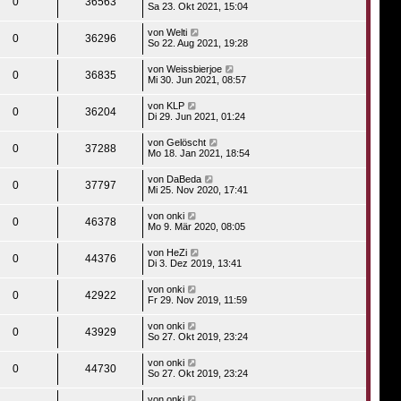
0
36563
Sa 23. Okt 2021, 15:04
von
Welti
0
36296
So 22. Aug 2021, 19:28
von
Weissbierjoe
0
36835
Mi 30. Jun 2021, 08:57
von
KLP
0
36204
Di 29. Jun 2021, 01:24
von
Gelöscht
0
37288
Mo 18. Jan 2021, 18:54
von
DaBeda
0
37797
Mi 25. Nov 2020, 17:41
von
onki
0
46378
Mo 9. Mär 2020, 08:05
von
HeZi
0
44376
Di 3. Dez 2019, 13:41
von
onki
0
42922
Fr 29. Nov 2019, 11:59
von
onki
0
43929
So 27. Okt 2019, 23:24
von
onki
0
44730
So 27. Okt 2019, 23:24
von
onki