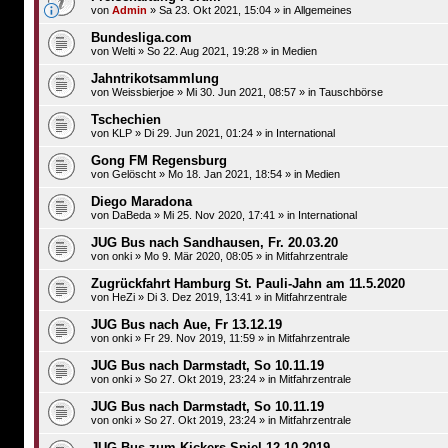
von
Admin
»
Sa 23. Okt 2021, 15:04
» in
Allgemeines
Bundesliga.com
von
Welti
»
So 22. Aug 2021, 19:28
» in
Medien
Jahntrikotsammlung
von
Weissbierjoe
»
Mi 30. Jun 2021, 08:57
» in
Tauschbörse
Tschechien
von
KLP
»
Di 29. Jun 2021, 01:24
» in
International
Gong FM Regensburg
von
Gelöscht
»
Mo 18. Jan 2021, 18:54
» in
Medien
Diego Maradona
von
DaBeda
»
Mi 25. Nov 2020, 17:41
» in
International
JUG Bus nach Sandhausen, Fr. 20.03.20
von
onki
»
Mo 9. Mär 2020, 08:05
» in
Mitfahrzentrale
Zugrückfahrt Hamburg St. Pauli-Jahn am 11.5.2020
von
HeZi
»
Di 3. Dez 2019, 13:41
» in
Mitfahrzentrale
JUG Bus nach Aue, Fr 13.12.19
von
onki
»
Fr 29. Nov 2019, 11:59
» in
Mitfahrzentrale
JUG Bus nach Darmstadt, So 10.11.19
von
onki
»
So 27. Okt 2019, 23:24
» in
Mitfahrzentrale
JUG Bus nach Darmstadt, So 10.11.19
von
onki
»
So 27. Okt 2019, 23:24
» in
Mitfahrzentrale
JUG Bus zum Kickers Spiel 12.10.2019