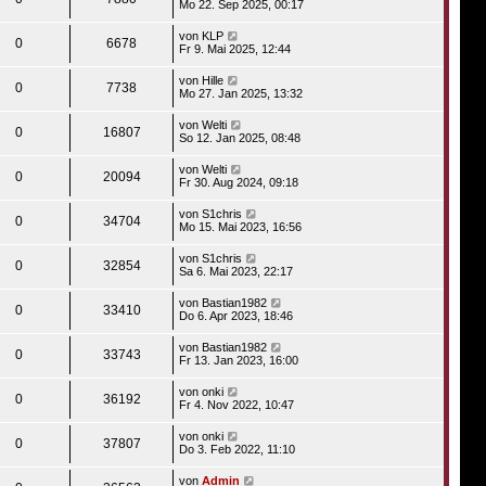
Mo 22. Sep 2025, 00:17
von
KLP
0
6678
Fr 9. Mai 2025, 12:44
von
Hille
0
7738
Mo 27. Jan 2025, 13:32
von
Welti
0
16807
So 12. Jan 2025, 08:48
von
Welti
0
20094
Fr 30. Aug 2024, 09:18
von
S1chris
0
34704
Mo 15. Mai 2023, 16:56
von
S1chris
0
32854
Sa 6. Mai 2023, 22:17
von
Bastian1982
0
33410
Do 6. Apr 2023, 18:46
von
Bastian1982
0
33743
Fr 13. Jan 2023, 16:00
von
onki
0
36192
Fr 4. Nov 2022, 10:47
von
onki
0
37807
Do 3. Feb 2022, 11:10
von
Admin