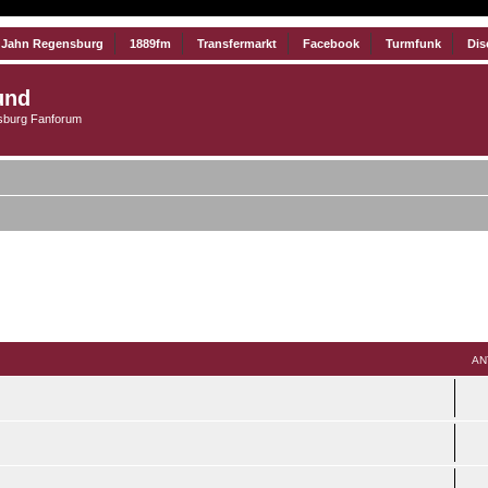
 Jahn Regensburg
1889fm
Transfermarkt
Facebook
Turmfunk
Dis
und
burg Fanforum
AN