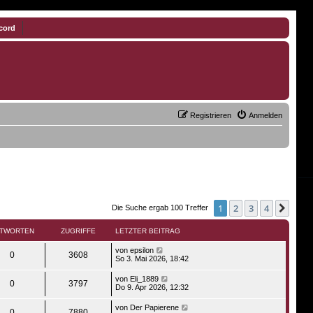
cord
Registrieren
Anmelden
1
2
3
4
Näch
Die Suche ergab 100 Treffer
TWORTEN
ZUGRIFFE
LETZTER BEITRAG
von
epsilon
0
3608
So 3. Mai 2026, 18:42
von
Eli_1889
0
3797
Do 9. Apr 2026, 12:32
von
Der Papierene
0
7880