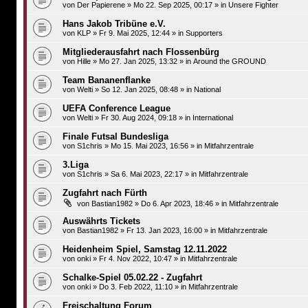
von
Der Papierene
»
Mo 22. Sep 2025, 00:17
» in
Unsere Fighter
Hans Jakob Tribüne e.V.
von
KLP
»
Fr 9. Mai 2025, 12:44
» in
Supporters
Mitgliederausfahrt nach Flossenbürg
von
Hille
»
Mo 27. Jan 2025, 13:32
» in
Around the GROUND
Team Bananenflanke
von
Welti
»
So 12. Jan 2025, 08:48
» in
National
UEFA Conference League
von
Welti
»
Fr 30. Aug 2024, 09:18
» in
International
Finale Futsal Bundesliga
von
S1chris
»
Mo 15. Mai 2023, 16:56
» in
Mitfahrzentrale
3.Liga
von
S1chris
»
Sa 6. Mai 2023, 22:17
» in
Mitfahrzentrale
Zugfahrt nach Fürth
von
Bastian1982
»
Do 6. Apr 2023, 18:46
» in
Mitfahrzentrale
Auswährts Tickets
von
Bastian1982
»
Fr 13. Jan 2023, 16:00
» in
Mitfahrzentrale
Heidenheim Spiel, Samstag 12.11.2022
von
onki
»
Fr 4. Nov 2022, 10:47
» in
Mitfahrzentrale
Schalke-Spiel 05.02.22 - Zugfahrt
von
onki
»
Do 3. Feb 2022, 11:10
» in
Mitfahrzentrale
Freischaltung Forum