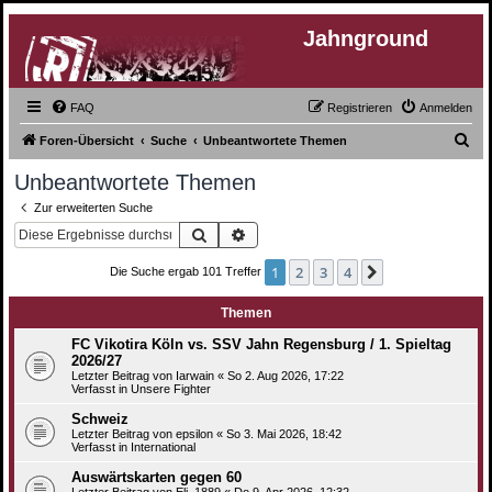
Jahnground
FAQ
Registrieren
Anmelden
S
Foren-Übersicht
Suche
Unbeantwortete Themen
u
Unbeantwortete Themen
c
Zur erweiterten Suche
h
Suche
Erweiterte Suche
e
1
2
3
4
Nächste
Die Suche ergab 101 Treffer
Themen
FC Vikotira Köln vs. SSV Jahn Regensburg / 1. Spieltag
2026/27
Letzter Beitrag von
Iarwain
«
So 2. Aug 2026, 17:22
Verfasst in
Unsere Fighter
Schweiz
Letzter Beitrag von
epsilon
«
So 3. Mai 2026, 18:42
Verfasst in
International
Auswärtskarten gegen 60
Letzter Beitrag von
Eli_1889
«
Do 9. Apr 2026, 12:32