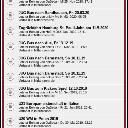
Letzter Beitrag von
DaBeda
«
Mi 25. Nov 2020, 17:41
Verfasst in
International
JUG Bus nach Sandhausen, Fr. 20.03.20
Letzter Beitrag von
onki
«
Mo 9. Mär 2020, 08:05
Verfasst in
Mitfahrzentrale
Zugrückfahrt Hamburg St. Pauli-Jahn am 11.5.2020
Letzter Beitrag von
HeZi
«
Di 3. Dez 2019, 13:41
Verfasst in
Mitfahrzentrale
JUG Bus nach Aue, Fr 13.12.19
Letzter Beitrag von
onki
«
Fr 29. Nov 2019, 11:59
Verfasst in
Mitfahrzentrale
JUG Bus nach Darmstadt, So 10.11.19
Letzter Beitrag von
onki
«
So 27. Okt 2019, 23:24
Verfasst in
Mitfahrzentrale
JUG Bus nach Darmstadt, So 10.11.19
Letzter Beitrag von
onki
«
So 27. Okt 2019, 23:24
Verfasst in
Mitfahrzentrale
JUG Bus zum Kickers Spiel 12.10.2019
Letzter Beitrag von
onki
«
Mi 18. Sep 2019, 23:10
Verfasst in
Mitfahrzentrale
U21-Europameisterschaft in Italien
Letzter Beitrag von
DaBeda
«
Fr 21. Jun 2019, 20:41
Verfasst in
International
U20 WM in Polen 2019
Letzter Beitrag von
DaBeda
«
Do 30. Mai 2019, 22:12
Verfasst in
International