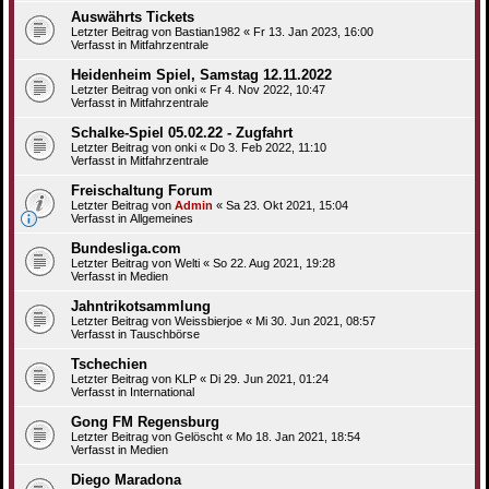
Auswährts Tickets
Letzter Beitrag von
Bastian1982
«
Fr 13. Jan 2023, 16:00
Verfasst in
Mitfahrzentrale
Heidenheim Spiel, Samstag 12.11.2022
Letzter Beitrag von
onki
«
Fr 4. Nov 2022, 10:47
Verfasst in
Mitfahrzentrale
Schalke-Spiel 05.02.22 - Zugfahrt
Letzter Beitrag von
onki
«
Do 3. Feb 2022, 11:10
Verfasst in
Mitfahrzentrale
Freischaltung Forum
Letzter Beitrag von
Admin
«
Sa 23. Okt 2021, 15:04
Verfasst in
Allgemeines
Bundesliga.com
Letzter Beitrag von
Welti
«
So 22. Aug 2021, 19:28
Verfasst in
Medien
Jahntrikotsammlung
Letzter Beitrag von
Weissbierjoe
«
Mi 30. Jun 2021, 08:57
Verfasst in
Tauschbörse
Tschechien
Letzter Beitrag von
KLP
«
Di 29. Jun 2021, 01:24
Verfasst in
International
Gong FM Regensburg
Letzter Beitrag von
Gelöscht
«
Mo 18. Jan 2021, 18:54
Verfasst in
Medien
Diego Maradona