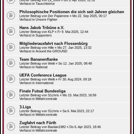
Verfasst in
Tauschbörse
Philosophische Positionen die sich seit Jahren gleichen
Letzter Beitrag von
Der Papierene
«
Mo 22. Sep 2025, 00:17
Verfasst in
Unsere Fighter
Hans Jakob Tribüne e.V.
Letzter Beitrag von
KLP
«
Fr 9. Mai 2025, 12:44
Verfasst in
Supporters
Mitgliederausfahrt nach Flossenbürg
Letzter Beitrag von
Hille
«
Mo 27. Jan 2025, 13:32
Verfasst in
Around the GROUND
Team Bananenflanke
Letzter Beitrag von
Welti
«
So 12. Jan 2025, 08:48
Verfasst in
National
UEFA Conference League
Letzter Beitrag von
Welti
«
Fr 30. Aug 2024, 09:18
Verfasst in
International
Finale Futsal Bundesliga
Letzter Beitrag von
S1chris
«
Mo 15. Mai 2023, 16:56
Verfasst in
Mitfahrzentrale
3.Liga
Letzter Beitrag von
S1chris
«
Sa 6. Mai 2023, 22:17
Verfasst in
Mitfahrzentrale
Zugfahrt nach Fürth
Letzter Beitrag von
Bastian1982
«
Do 6. Apr 2023, 18:46
Verfasst in
Mitfahrzentrale