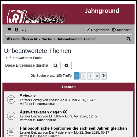
Jahnground
FAQ
Registrieren
Anmelden
S
Foren-Übersicht
Suche
Unbeantwortete Themen
u
Unbeantwortete Themen
c
Zur erweiterten Suche
h
Suche
Erweiterte Suche
e
1
2
3
4
Nächste
Die Suche ergab 100 Treffer
Themen
Schweiz
Letzter Beitrag von
epsilon
«
So 3. Mai 2026, 18:42
Verfasst in
International
Auswärtskarten gegen 60
Letzter Beitrag von
Eli_1889
«
Do 9. Apr 2026, 12:32
Verfasst in
Tauschbörse
Philosophische Positionen die sich seit Jahren gleichen
Letzter Beitrag von
Der Papierene
«
Mo 22. Sep 2025, 00:17
Verfasst in
Unsere Fighter