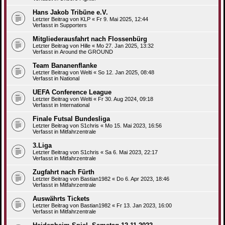
Hans Jakob Tribüne e.V.
Letzter Beitrag von
KLP
«
Fr 9. Mai 2025, 12:44
Verfasst in
Supporters
Mitgliederausfahrt nach Flossenbürg
Letzter Beitrag von
Hille
«
Mo 27. Jan 2025, 13:32
Verfasst in
Around the GROUND
Team Bananenflanke
Letzter Beitrag von
Welti
«
So 12. Jan 2025, 08:48
Verfasst in
National
UEFA Conference League
Letzter Beitrag von
Welti
«
Fr 30. Aug 2024, 09:18
Verfasst in
International
Finale Futsal Bundesliga
Letzter Beitrag von
S1chris
«
Mo 15. Mai 2023, 16:56
Verfasst in
Mitfahrzentrale
3.Liga
Letzter Beitrag von
S1chris
«
Sa 6. Mai 2023, 22:17
Verfasst in
Mitfahrzentrale
Zugfahrt nach Fürth
Letzter Beitrag von
Bastian1982
«
Do 6. Apr 2023, 18:46
Verfasst in
Mitfahrzentrale
Auswährts Tickets
Letzter Beitrag von
Bastian1982
«
Fr 13. Jan 2023, 16:00
Verfasst in
Mitfahrzentrale