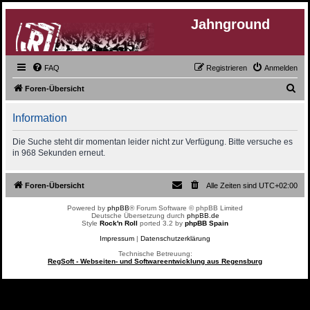
Jahnground
FAQ
Registrieren
Anmelden
S
Foren-Übersicht
u
Information
c
h
Die Suche steht dir momentan leider nicht zur Verfügung. Bitte versuche es
in 968 Sekunden erneut.
e
Foren-Übersicht
Alle Zeiten sind
UTC+02:00
Powered by
phpBB
® Forum Software © phpBB Limited
Deutsche Übersetzung durch
phpBB.de
Style
Rock'n Roll
ported 3.2 by
phpBB Spain
Impressum
|
Datenschutzerklärung
Technische Betreuung:
RegSoft - Webseiten- und Softwareentwicklung aus Regensburg