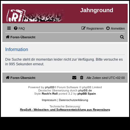
Jahnground
FAQ
Registrieren
Anmelden
S
Foren-Übersicht
u
Information
c
h
Die Suche steht dir momentan leider nicht zur Verfügung. Bitte versuche es
in 995 Sekunden erneut.
e
Foren-Übersicht
Alle Zeiten sind
UTC+02:00
Powered by
phpBB
® Forum Software © phpBB Limited
Deutsche Übersetzung durch
phpBB.de
Style
Rock'n Roll
ported 3.2 by
phpBB Spain
Impressum
|
Datenschutzerklärung
Technische Betreuung:
RegSoft - Webseiten- und Softwareentwicklung aus Regensburg