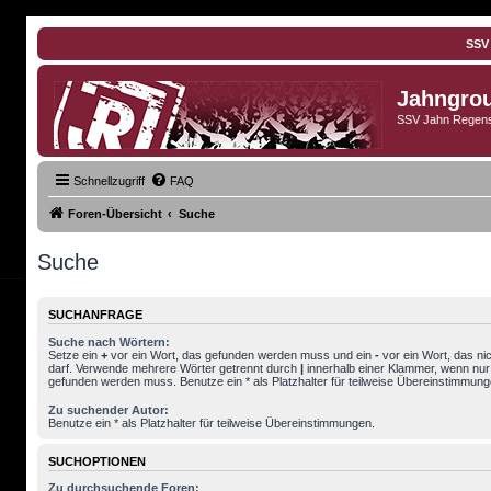
SSV
Jahngro
SSV Jahn Regens
Schnellzugriff
FAQ
Foren-Übersicht
Suche
Suche
SUCHANFRAGE
Suche nach Wörtern:
Setze ein
+
vor ein Wort, das gefunden werden muss und ein
-
vor ein Wort, das ni
darf. Verwende mehrere Wörter getrennt durch
|
innerhalb einer Klammer, wenn nur
gefunden werden muss. Benutze ein * als Platzhalter für teilweise Übereinstimmung
Zu suchender Autor:
Benutze ein * als Platzhalter für teilweise Übereinstimmungen.
SUCHOPTIONEN
Zu durchsuchende Foren: