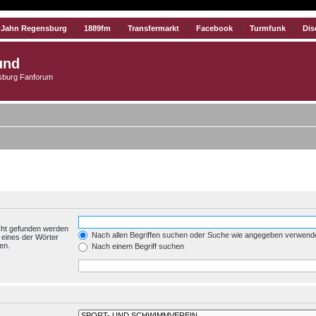
 Jahn Regensburg
1889fm
Transfermarkt
Facebook
Turmfunk
Dis
und
burg Fanforum
cht gefunden werden
Nach allen Begriffen suchen oder Suche wie angegeben verwend
 eines der Wörter
en.
Nach einem Begriff suchen