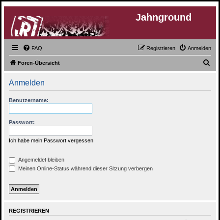
Jahnground
FAQ
Registrieren
Anmelden
S
Foren-Übersicht
u
Anmelden
c
h
Benutzername:
e
Passwort:
Ich habe mein Passwort vergessen
Angemeldet bleiben
Meinen Online-Status während dieser Sitzung verbergen
REGISTRIEREN