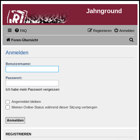
Jahnground
FAQ
Registrieren
Anmelden
S
Foren-Übersicht
u
Anmelden
c
h
Benutzername:
e
Passwort:
Ich habe mein Passwort vergessen
Angemeldet bleiben
Meinen Online-Status während dieser Sitzung verbergen
REGISTRIEREN