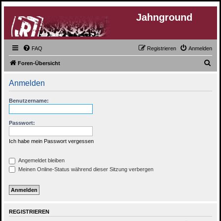
Jahnground
FAQ
Registrieren
Anmelden
S
Foren-Übersicht
u
Anmelden
c
h
Benutzername:
e
Passwort:
Ich habe mein Passwort vergessen
Angemeldet bleiben
Meinen Online-Status während dieser Sitzung verbergen
REGISTRIEREN