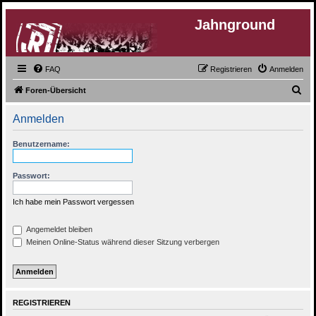
Jahnground
FAQ
Registrieren
Anmelden
S
Foren-Übersicht
u
Anmelden
c
h
Benutzername:
e
Passwort:
Ich habe mein Passwort vergessen
Angemeldet bleiben
Meinen Online-Status während dieser Sitzung verbergen
REGISTRIEREN