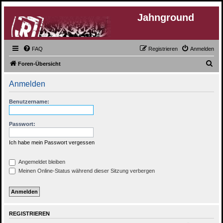
Jahnground
FAQ
Registrieren
Anmelden
S
Foren-Übersicht
u
Anmelden
c
h
Benutzername:
e
Passwort:
Ich habe mein Passwort vergessen
Angemeldet bleiben
Meinen Online-Status während dieser Sitzung verbergen
REGISTRIEREN