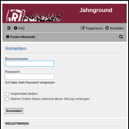
Jahnground
FAQ
Registrieren
Anmelden
S
Foren-Übersicht
u
Anmelden
c
h
Benutzername:
e
Passwort:
Ich habe mein Passwort vergessen
Angemeldet bleiben
Meinen Online-Status während dieser Sitzung verbergen
REGISTRIEREN