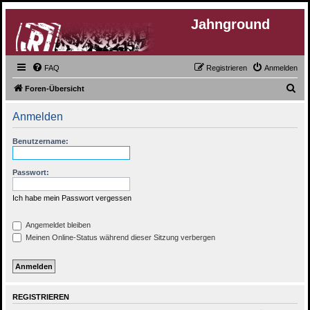
Jahnground
FAQ
Registrieren
Anmelden
S
Foren-Übersicht
u
Anmelden
c
h
Benutzername:
e
Passwort:
Ich habe mein Passwort vergessen
Angemeldet bleiben
Meinen Online-Status während dieser Sitzung verbergen
REGISTRIEREN