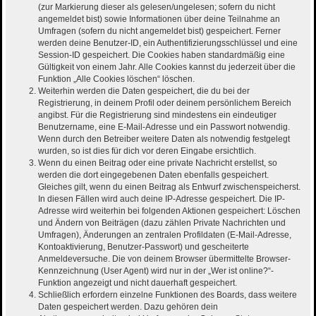
(zur Markierung dieser als gelesen/ungelesen; sofern du nicht
angemeldet bist) sowie Informationen über deine Teilnahme an
Umfragen (sofern du nicht angemeldet bist) gespeichert. Ferner
werden deine Benutzer-ID, ein Authentifizierungsschlüssel und eine
Session-ID gespeichert. Die Cookies haben standardmäßig eine
Gültigkeit von einem Jahr. Alle Cookies kannst du jederzeit über die
Funktion „Alle Cookies löschen“ löschen.
Weiterhin werden die Daten gespeichert, die du bei der
Registrierung, in deinem Profil oder deinem persönlichem Bereich
angibst. Für die Registrierung sind mindestens ein eindeutiger
Benutzername, eine E-Mail-Adresse und ein Passwort notwendig.
Wenn durch den Betreiber weitere Daten als notwendig festgelegt
wurden, so ist dies für dich vor deren Eingabe ersichtlich.
Wenn du einen Beitrag oder eine private Nachricht erstellst, so
werden die dort eingegebenen Daten ebenfalls gespeichert.
Gleiches gilt, wenn du einen Beitrag als Entwurf zwischenspeicherst.
In diesen Fällen wird auch deine IP-Adresse gespeichert. Die IP-
Adresse wird weiterhin bei folgenden Aktionen gespeichert: Löschen
und Ändern von Beiträgen (dazu zählen Private Nachrichten und
Umfragen), Änderungen an zentralen Profildaten (E-Mail-Adresse,
Kontoaktivierung, Benutzer-Passwort) und gescheiterte
Anmeldeversuche. Die von deinem Browser übermittelte Browser-
Kennzeichnung (User Agent) wird nur in der „Wer ist online?“-
Funktion angezeigt und nicht dauerhaft gespeichert.
Schließlich erfordern einzelne Funktionen des Boards, dass weitere
Daten gespeichert werden. Dazu gehören dein