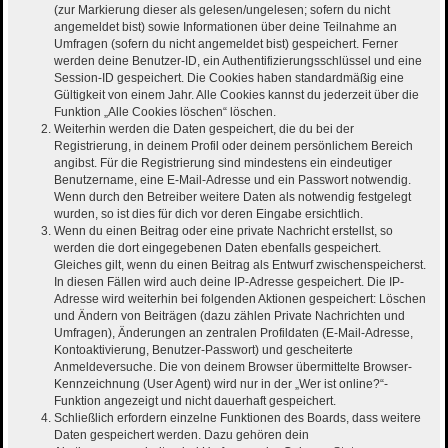
(zur Markierung dieser als gelesen/ungelesen; sofern du nicht
angemeldet bist) sowie Informationen über deine Teilnahme an
Umfragen (sofern du nicht angemeldet bist) gespeichert. Ferner
werden deine Benutzer-ID, ein Authentifizierungsschlüssel und eine
Session-ID gespeichert. Die Cookies haben standardmäßig eine
Gültigkeit von einem Jahr. Alle Cookies kannst du jederzeit über die
Funktion „Alle Cookies löschen“ löschen.
Weiterhin werden die Daten gespeichert, die du bei der
Registrierung, in deinem Profil oder deinem persönlichem Bereich
angibst. Für die Registrierung sind mindestens ein eindeutiger
Benutzername, eine E-Mail-Adresse und ein Passwort notwendig.
Wenn durch den Betreiber weitere Daten als notwendig festgelegt
wurden, so ist dies für dich vor deren Eingabe ersichtlich.
Wenn du einen Beitrag oder eine private Nachricht erstellst, so
werden die dort eingegebenen Daten ebenfalls gespeichert.
Gleiches gilt, wenn du einen Beitrag als Entwurf zwischenspeicherst.
In diesen Fällen wird auch deine IP-Adresse gespeichert. Die IP-
Adresse wird weiterhin bei folgenden Aktionen gespeichert: Löschen
und Ändern von Beiträgen (dazu zählen Private Nachrichten und
Umfragen), Änderungen an zentralen Profildaten (E-Mail-Adresse,
Kontoaktivierung, Benutzer-Passwort) und gescheiterte
Anmeldeversuche. Die von deinem Browser übermittelte Browser-
Kennzeichnung (User Agent) wird nur in der „Wer ist online?“-
Funktion angezeigt und nicht dauerhaft gespeichert.
Schließlich erfordern einzelne Funktionen des Boards, dass weitere
Daten gespeichert werden. Dazu gehören dein