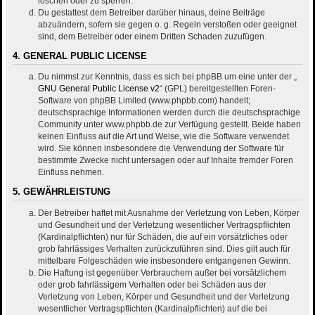
löschen oder zu sperren.
Du gestattest dem Betreiber darüber hinaus, deine Beiträge
abzuändern, sofern sie gegen o. g. Regeln verstoßen oder geeignet
sind, dem Betreiber oder einem Dritten Schaden zuzufügen.
4. GENERAL PUBLIC LICENSE
Du nimmst zur Kenntnis, dass es sich bei phpBB um eine unter der „
GNU General Public License v2
“ (GPL) bereitgestellten Foren-
Software von phpBB Limited (www.phpbb.com) handelt;
deutschsprachige Informationen werden durch die deutschsprachige
Community unter www.phpbb.de zur Verfügung gestellt. Beide haben
keinen Einfluss auf die Art und Weise, wie die Software verwendet
wird. Sie können insbesondere die Verwendung der Software für
bestimmte Zwecke nicht untersagen oder auf Inhalte fremder Foren
Einfluss nehmen.
5. GEWÄHRLEISTUNG
Der Betreiber haftet mit Ausnahme der Verletzung von Leben, Körper
und Gesundheit und der Verletzung wesentlicher Vertragspflichten
(Kardinalpflichten) nur für Schäden, die auf ein vorsätzliches oder
grob fahrlässiges Verhalten zurückzuführen sind. Dies gilt auch für
mittelbare Folgeschäden wie insbesondere entgangenen Gewinn.
Die Haftung ist gegenüber Verbrauchern außer bei vorsätzlichem
oder grob fahrlässigem Verhalten oder bei Schäden aus der
Verletzung von Leben, Körper und Gesundheit und der Verletzung
wesentlicher Vertragspflichten (Kardinalpflichten) auf die bei