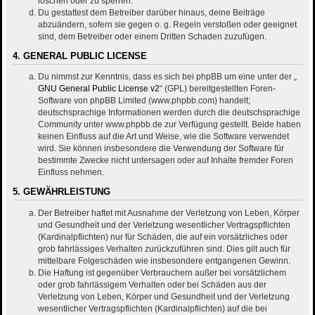
löschen oder zu sperren.
Du gestattest dem Betreiber darüber hinaus, deine Beiträge
abzuändern, sofern sie gegen o. g. Regeln verstoßen oder geeignet
sind, dem Betreiber oder einem Dritten Schaden zuzufügen.
4. GENERAL PUBLIC LICENSE
Du nimmst zur Kenntnis, dass es sich bei phpBB um eine unter der „
GNU General Public License v2
“ (GPL) bereitgestellten Foren-
Software von phpBB Limited (www.phpbb.com) handelt;
deutschsprachige Informationen werden durch die deutschsprachige
Community unter www.phpbb.de zur Verfügung gestellt. Beide haben
keinen Einfluss auf die Art und Weise, wie die Software verwendet
wird. Sie können insbesondere die Verwendung der Software für
bestimmte Zwecke nicht untersagen oder auf Inhalte fremder Foren
Einfluss nehmen.
5. GEWÄHRLEISTUNG
Der Betreiber haftet mit Ausnahme der Verletzung von Leben, Körper
und Gesundheit und der Verletzung wesentlicher Vertragspflichten
(Kardinalpflichten) nur für Schäden, die auf ein vorsätzliches oder
grob fahrlässiges Verhalten zurückzuführen sind. Dies gilt auch für
mittelbare Folgeschäden wie insbesondere entgangenen Gewinn.
Die Haftung ist gegenüber Verbrauchern außer bei vorsätzlichem
oder grob fahrlässigem Verhalten oder bei Schäden aus der
Verletzung von Leben, Körper und Gesundheit und der Verletzung
wesentlicher Vertragspflichten (Kardinalpflichten) auf die bei