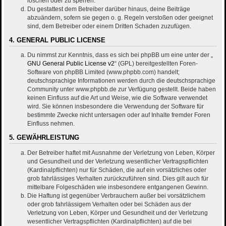
löschen oder zu sperren.
Du gestattest dem Betreiber darüber hinaus, deine Beiträge
abzuändern, sofern sie gegen o. g. Regeln verstoßen oder geeignet
sind, dem Betreiber oder einem Dritten Schaden zuzufügen.
4. GENERAL PUBLIC LICENSE
Du nimmst zur Kenntnis, dass es sich bei phpBB um eine unter der „
GNU General Public License v2
“ (GPL) bereitgestellten Foren-
Software von phpBB Limited (www.phpbb.com) handelt;
deutschsprachige Informationen werden durch die deutschsprachige
Community unter www.phpbb.de zur Verfügung gestellt. Beide haben
keinen Einfluss auf die Art und Weise, wie die Software verwendet
wird. Sie können insbesondere die Verwendung der Software für
bestimmte Zwecke nicht untersagen oder auf Inhalte fremder Foren
Einfluss nehmen.
5. GEWÄHRLEISTUNG
Der Betreiber haftet mit Ausnahme der Verletzung von Leben, Körper
und Gesundheit und der Verletzung wesentlicher Vertragspflichten
(Kardinalpflichten) nur für Schäden, die auf ein vorsätzliches oder
grob fahrlässiges Verhalten zurückzuführen sind. Dies gilt auch für
mittelbare Folgeschäden wie insbesondere entgangenen Gewinn.
Die Haftung ist gegenüber Verbrauchern außer bei vorsätzlichem
oder grob fahrlässigem Verhalten oder bei Schäden aus der
Verletzung von Leben, Körper und Gesundheit und der Verletzung
wesentlicher Vertragspflichten (Kardinalpflichten) auf die bei