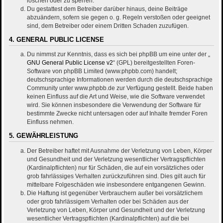
löschen oder zu sperren.
Du gestattest dem Betreiber darüber hinaus, deine Beiträge
abzuändern, sofern sie gegen o. g. Regeln verstoßen oder geeignet
sind, dem Betreiber oder einem Dritten Schaden zuzufügen.
4. GENERAL PUBLIC LICENSE
Du nimmst zur Kenntnis, dass es sich bei phpBB um eine unter der „
GNU General Public License v2
“ (GPL) bereitgestellten Foren-
Software von phpBB Limited (www.phpbb.com) handelt;
deutschsprachige Informationen werden durch die deutschsprachige
Community unter www.phpbb.de zur Verfügung gestellt. Beide haben
keinen Einfluss auf die Art und Weise, wie die Software verwendet
wird. Sie können insbesondere die Verwendung der Software für
bestimmte Zwecke nicht untersagen oder auf Inhalte fremder Foren
Einfluss nehmen.
5. GEWÄHRLEISTUNG
Der Betreiber haftet mit Ausnahme der Verletzung von Leben, Körper
und Gesundheit und der Verletzung wesentlicher Vertragspflichten
(Kardinalpflichten) nur für Schäden, die auf ein vorsätzliches oder
grob fahrlässiges Verhalten zurückzuführen sind. Dies gilt auch für
mittelbare Folgeschäden wie insbesondere entgangenen Gewinn.
Die Haftung ist gegenüber Verbrauchern außer bei vorsätzlichem
oder grob fahrlässigem Verhalten oder bei Schäden aus der
Verletzung von Leben, Körper und Gesundheit und der Verletzung
wesentlicher Vertragspflichten (Kardinalpflichten) auf die bei