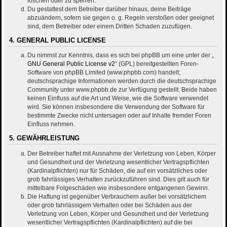
löschen oder zu sperren.
Du gestattest dem Betreiber darüber hinaus, deine Beiträge
abzuändern, sofern sie gegen o. g. Regeln verstoßen oder geeignet
sind, dem Betreiber oder einem Dritten Schaden zuzufügen.
4. GENERAL PUBLIC LICENSE
Du nimmst zur Kenntnis, dass es sich bei phpBB um eine unter der „
GNU General Public License v2
“ (GPL) bereitgestellten Foren-
Software von phpBB Limited (www.phpbb.com) handelt;
deutschsprachige Informationen werden durch die deutschsprachige
Community unter www.phpbb.de zur Verfügung gestellt. Beide haben
keinen Einfluss auf die Art und Weise, wie die Software verwendet
wird. Sie können insbesondere die Verwendung der Software für
bestimmte Zwecke nicht untersagen oder auf Inhalte fremder Foren
Einfluss nehmen.
5. GEWÄHRLEISTUNG
Der Betreiber haftet mit Ausnahme der Verletzung von Leben, Körper
und Gesundheit und der Verletzung wesentlicher Vertragspflichten
(Kardinalpflichten) nur für Schäden, die auf ein vorsätzliches oder
grob fahrlässiges Verhalten zurückzuführen sind. Dies gilt auch für
mittelbare Folgeschäden wie insbesondere entgangenen Gewinn.
Die Haftung ist gegenüber Verbrauchern außer bei vorsätzlichem
oder grob fahrlässigem Verhalten oder bei Schäden aus der
Verletzung von Leben, Körper und Gesundheit und der Verletzung
wesentlicher Vertragspflichten (Kardinalpflichten) auf die bei