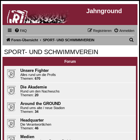
Jahnground
FAQ
Registrieren
Anmelden
S
Foren-Übersicht
SPORT- UND SCHWIMMVEREIN
u
SPORT- UND SCHWIMMVEREIN
c
Forum
h
e
Unsere Fighter
Alles rund um die Profis
Themen:
670
Die Akademie
Rund um den Nachwuchs
Themen:
20
Around the GROUND
Rund ums alte / neue Stadion
Themen:
34
Headquarter
Die Verantwortlichen
Themen:
46
Medien