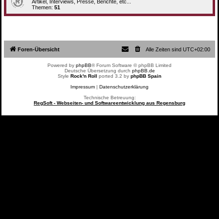
Artikel, Interviews, Presse, Berichte, etc...
Themen:
51
Foren-Übersicht
Alle Zeiten sind
UTC+02:00
Powered by
phpBB
® Forum Software © phpBB Limited
Deutsche Übersetzung durch
phpBB.de
Style
Rock'n Roll
ported 3.2 by
phpBB Spain
Impressum
|
Datenschutzerklärung
Technische Betreuung:
RegSoft - Webseiten- und Softwareentwicklung aus Regensburg