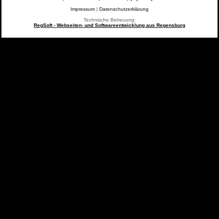
Impressum
|
Datenschutzerklärung
Technische Betreuung:
RegSoft - Webseiten- und Softwareentwicklung aus Regensburg