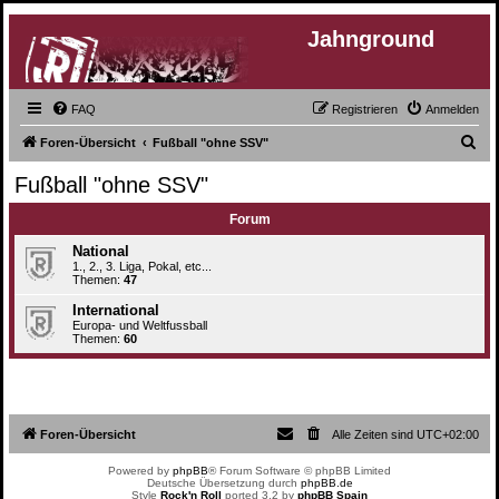
Jahnground
FAQ
Registrieren
Anmelden
S
Foren-Übersicht
Fußball "ohne SSV"
u
Fußball "ohne SSV"
c
Forum
h
e
National
1., 2., 3. Liga, Pokal, etc...
Themen:
47
International
Europa- und Weltfussball
Themen:
60
Foren-Übersicht
Alle Zeiten sind
UTC+02:00
Powered by
phpBB
® Forum Software © phpBB Limited
Deutsche Übersetzung durch
phpBB.de
Style
Rock'n Roll
ported 3.2 by
phpBB Spain