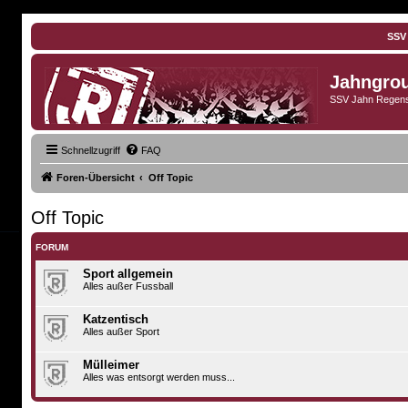
SSV
Jahngro
SSV Jahn Regens
Schnellzugriff
FAQ
Foren-Übersicht
Off Topic
Off Topic
FORUM
Sport allgemein
Alles außer Fussball
Katzentisch
Alles außer Sport
Mülleimer
Alles was entsorgt werden muss...