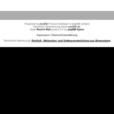
Powered by
phpBB
® Forum Software © phpBB Limited
Deutsche Übersetzung durch
phpBB.de
Style
Rock'n Roll
ported 3.2 by
phpBB Spain
Impressum
|
Datenschutzerklärung
Technische Betreuung:
RegSoft - Webseiten- und Softwareentwicklung aus Regensburg