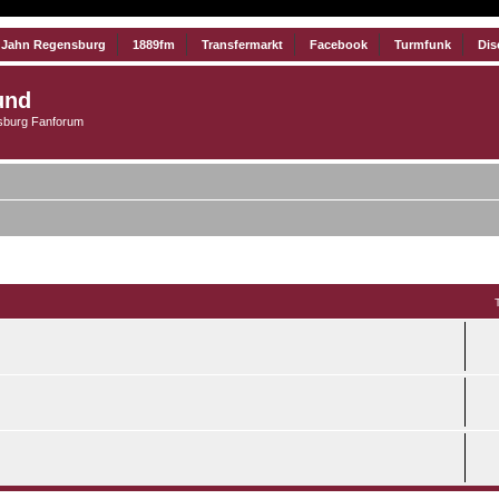
 Jahn Regensburg
1889fm
Transfermarkt
Facebook
Turmfunk
Dis
und
burg Fanforum