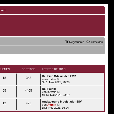
cord
Registrieren
Anmelden
THEMEN
BEITRÄGE
LETZTER BEITRAG
Re: Eine Ode an den EVR
18
343
N
von
epsilon
e
Sa 1. Nov 2025, 20:20
u
e
Re: Politik
55
4465
s
N
von
Iarwain
t
e
Mi 13. Mai 2026, 23:57
e
u
r
e
Auslagerung Ingolstadt - SSV
12
473
B
s
N
von
Admin
e
t
e
Di 2. Nov 2021, 16:24
i
e
u
t
r
e