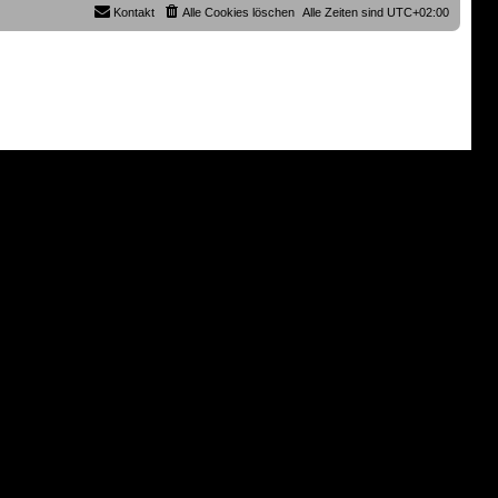
r
B
Kontakt
Alle Cookies löschen
Alle Zeiten sind
UTC+02:00
a
e
g
i
t
r
a
g