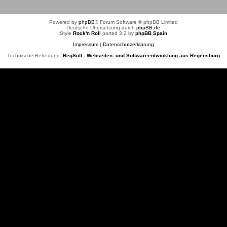
Powered by
phpBB
® Forum Software © phpBB Limited
Deutsche Übersetzung durch
phpBB.de
Style
Rock'n Roll
ported 3.2 by
phpBB Spain
Impressum
|
Datenschutzerklärung
Technische Betreuung:
RegSoft - Webseiten- und Softwareentwicklung aus Regensburg