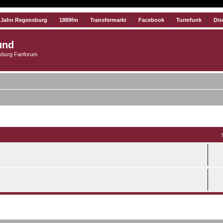
 Jahn Regensburg
1889fm
Transfermarkt
Facebook
Turmfunk
Dis
und
burg Fanforum