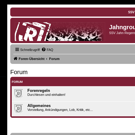
SSV
Jahngro
SSV Jahn Regens
Schnellzugriff
FAQ
Foren-Übersicht
Forum
Forum
FORUM
Forenregeln
Durchlesen und einhalten!
Allgemeines
Vorstellung, Ankündigungen, Lob, Kritik, etc...