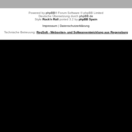
Powered by
phpBB
® Forum Software © phpBB Limited
Deutsche Übersetzung durch
phpBB.de
Style
Rock'n Roll
ported 3.2 by
phpBB Spain
Impressum
|
Datenschutzerklärung
Technische Betreuung:
RegSoft - Webseiten- und Softwareentwicklung aus Regensburg