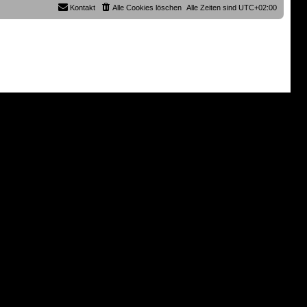
r
B
Kontakt
Alle Cookies löschen
Alle Zeiten sind
UTC+02:00
a
e
g
i
t
r
a
g