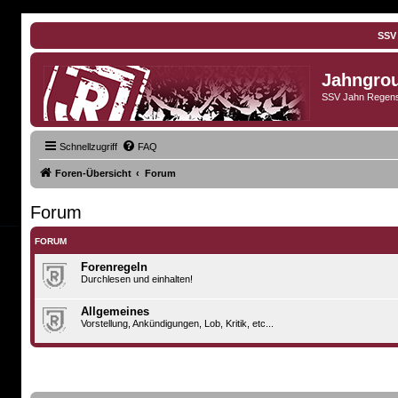
SSV
Jahngro
SSV Jahn Regens
Schnellzugriff
FAQ
Foren-Übersicht
Forum
Forum
FORUM
Forenregeln
Durchlesen und einhalten!
Allgemeines
Vorstellung, Ankündigungen, Lob, Kritik, etc...