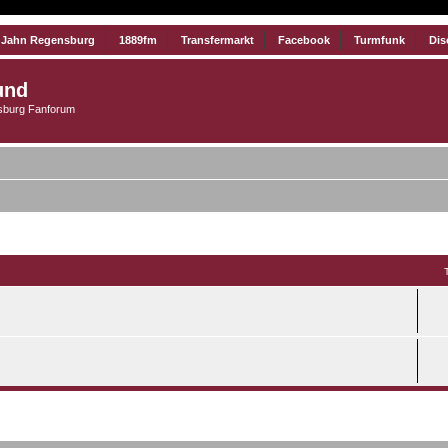
 Jahn Regensburg
1889fm
Transfermarkt
Facebook
Turmfunk
Dis
und
burg Fanforum