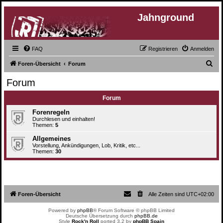
Jahnground
FAQ
Registrieren
Anmelden
S
Foren-Übersicht
Forum
u
Forum
c
Forum
h
e
Forenregeln
Durchlesen und einhalten!
Themen:
5
Allgemeines
Vorstellung, Ankündigungen, Lob, Kritik, etc...
Themen:
30
Foren-Übersicht
Alle Zeiten sind
UTC+02:00
Powered by
phpBB
® Forum Software © phpBB Limited
Deutsche Übersetzung durch
phpBB.de
Style
Rock'n Roll
ported 3.2 by
phpBB Spain