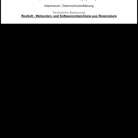
Impressum
|
Datenschutzerklärung
Technische Betreuung:
RegSoft - Webseiten- und Softwareentwicklung aus Regensburg