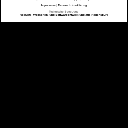
Impressum
|
Datenschutzerklärung
Technische Betreuung:
RegSoft - Webseiten- und Softwareentwicklung aus Regensburg