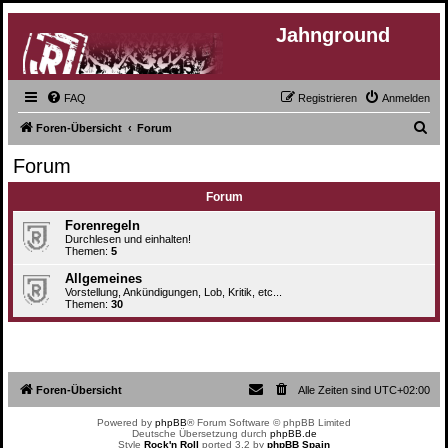
Jahnground
FAQ
Registrieren
Anmelden
S
Foren-Übersicht
Forum
u
Forum
c
Forum
h
e
Forenregeln
Durchlesen und einhalten!
Themen:
5
Allgemeines
Vorstellung, Ankündigungen, Lob, Kritik, etc...
Themen:
30
Foren-Übersicht
Alle Zeiten sind
UTC+02:00
Powered by
phpBB
® Forum Software © phpBB Limited
Deutsche Übersetzung durch
phpBB.de
Style
Rock'n Roll
ported 3.2 by
phpBB Spain