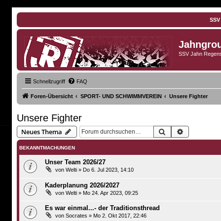
SSV
Jahngro
SSV Jahn Regens
Schnellzugriff
FAQ
Foren-Übersicht
SPORT- UND SCHWIMMVEREIN
Unsere Fighter
Unsere Fighter
Suche
Erweiterte 
Neues Thema
BEKANNTMACHUNGEN
Unser Team 2026/27
von
Welti
»
Do 6. Jul 2023, 14:10
Kaderplanung 2026/2027
von
Welti
»
Mo 24. Apr 2023, 09:25
Es war einmal...- der Traditionsthread
von
Socrates
»
Mo 2. Okt 2017, 22:46