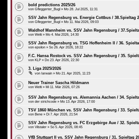
bold predictions 2025/26
von
Gfleggerter_Bugl
»
Mo 28. Jul 2025, 11:31
SSV Jahn Regensburg vs. Energie Cottbus / 38.Spieltag 
von
Gfleggerter_Bugl
»
Mo 11. Mai 2026, 09:03
Waldhof Mannheim vs. SSV Jahn Regensburg / 37.Spielta
von
Welti
»
Mo 4. Mai 2026, 14:30
SSV Jahn Regensburg vs. TSG Hoffenheim II / 36. Spielta
von
epsilon
»
So 26. Apr 2026, 18:22
F.C. Hansa Rostock vs. SSV Jahn Regensburg / 35. Spielt
von
KLP
»
Do 23. Apr 2026, 22:30
3. Liga 2025/2026
von
Iarwain
»
Mo 21. Apr 2025, 11:23
Neuer Trainer Sascha Hildmann
von
Welti
»
Mi 11. Mär 2026, 07:26
SSV Jahn Regensburg vs. Alemannia Aachen / 34. Spielt
von
der strichcode
»
Mo 13. Apr 2026, 17:00
TSV 1860 München vs. SSV Jahn Regensburg / 33. Spielt
von
Bene
»
Di 7. Apr 2026, 21:54
SSV Jahn Regensburg vs. FC Erzgebirge Aue / 32. Spielt
von
Vilstaler
»
So 5. Apr 2026, 08:45
VfB Stuttgart II vs. SSV Jahn Regensburg / 31. Spieltag 2