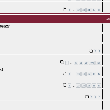
1
32
33
34
35
36
…
AN
2026/27
1
2
1
97
98
99
100
101
…
c)
1
43
44
45
46
47
…
1
23
24
25
26
27
…
1
2
3