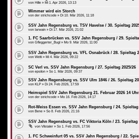
von
Hille
»
Mi 1. Apr 2026, 13:13
Wimmer wird ein Storch
von
der strichcode
»
Di 10. Mär 2026, 11:18
SSV Jahn Regensburg vs. TSV Havelse / 30. Spieltag 202
von
Iarwain
»
Di 17. Mär 2026, 21:02
1. FC Saarbrücken vs. SSV Jahn Regensburg / 29. Spielta
von
Gfleggerter_Bugl
»
Mo 9. Mär 2026, 11:00
SSV Jahn Regensburg vs. VFL Osnabrück / 28. Spieltag 2
von
Welti
»
Mi 4. Mär 2026, 09:22
SC Verl vs. SSV Jahn Regensburg / 27. Spieltag 2025/26
von
epsilon
»
So 1. Mär 2026, 09:37
SSV Jahn Regensburg vs. SSV Ulm 1846 / 26. Spieltag 20
von
KLP
»
Di 24. Feb 2026, 17:59
Heimspiel SSV Jahn Regensburg 21. Februar 2026 14 Uhr/ 
von
der strichcode
»
Mo 16. Feb 2026, 14:17
Rot-Weiss Essen vs. SSV Jahn Regensburg / 24. Spieltag
von
Bene
»
So 8. Feb 2026, 21:16
SSV Jahn Regensburg vs. FC Viktoria Köln / 23. Spieltag
von
Vilstaler
»
So 1. Feb 2026, 17:56
1. FC Schweinfurt 05 vs. SSV Jahn Regensburg / 22. Spie