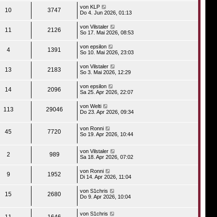
von
KLP
10
3747
Do 4. Jun 2026, 01:13
von
Vilstaler
11
2126
So 17. Mai 2026, 08:53
von
epsilon
4
1391
So 10. Mai 2026, 23:03
von
Vilstaler
13
2183
So 3. Mai 2026, 12:29
von
epsilon
14
2096
Sa 25. Apr 2026, 22:07
von
Welti
113
29046
Do 23. Apr 2026, 09:34
von
Ronni
45
7720
So 19. Apr 2026, 10:44
von
Vilstaler
2
989
Sa 18. Apr 2026, 07:02
von
Ronni
9
1952
Di 14. Apr 2026, 11:04
von
S1chris
15
2680
Do 9. Apr 2026, 10:04
von
S1chris
11
1646