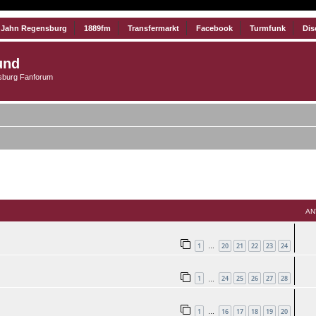
 Jahn Regensburg
1889fm
Transfermarkt
Facebook
Turmfunk
Dis
und
burg Fanforum
Suche
AN
1
20
21
22
23
24
…
1
24
25
26
27
28
…
1
16
17
18
19
20
…