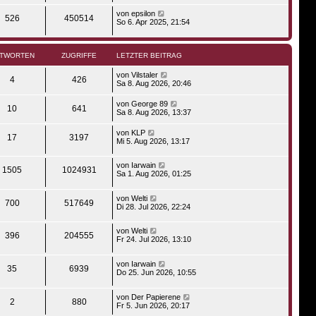
von
epsilon
526
450514
So 6. Apr 2025, 21:54
TWORTEN
ZUGRIFFE
LETZTER BEITRAG
von
Vilstaler
4
426
Sa 8. Aug 2026, 20:46
von
George 89
10
641
Sa 8. Aug 2026, 13:37
von
KLP
17
3197
Mi 5. Aug 2026, 13:17
von
Iarwain
1505
1024931
Sa 1. Aug 2026, 01:25
von
Welti
700
517649
Di 28. Jul 2026, 22:24
von
Welti
396
204555
Fr 24. Jul 2026, 13:10
von
Iarwain
35
6939
Do 25. Jun 2026, 10:55
von
Der Papierene
2
880
Fr 5. Jun 2026, 20:17