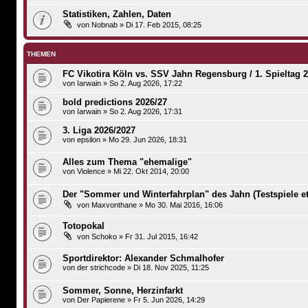
Statistiken, Zahlen, Daten
von
Nobnab
»
Di 17. Feb 2015, 08:25
THEMEN
FC Vikotira Köln vs. SSV Jahn Regensburg / 1. Spieltag 
von
Iarwain
»
So 2. Aug 2026, 17:22
bold predictions 2026/27
von
Iarwain
»
So 2. Aug 2026, 17:31
3. Liga 2026/2027
von
epsilon
»
Mo 29. Jun 2026, 18:31
Alles zum Thema "ehemalige"
von
Violence
»
Mi 22. Okt 2014, 20:00
Der "Sommer und Winterfahrplan" des Jahn (Testspiele et
von
Maxvonthane
»
Mo 30. Mai 2016, 16:06
Totopokal
von
Schoko
»
Fr 31. Jul 2015, 16:42
Sportdirektor: Alexander Schmalhofer
von
der strichcode
»
Di 18. Nov 2025, 11:25
Sommer, Sonne, Herzinfarkt
von
Der Papierene
»
Fr 5. Jun 2026, 14:29