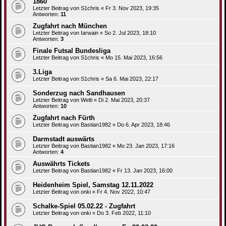
1860
Letzter Beitrag von
S1chris
«
Fr 3. Nov 2023, 19:35
Antworten:
11
Zugfahrt nach München
Letzter Beitrag von
Iarwain
«
So 2. Jul 2023, 18:10
Antworten:
3
Finale Futsal Bundesliga
Letzter Beitrag von
S1chris
«
Mo 15. Mai 2023, 16:56
3.Liga
Letzter Beitrag von
S1chris
«
Sa 6. Mai 2023, 22:17
Sonderzug nach Sandhausen
Letzter Beitrag von
Welti
«
Di 2. Mai 2023, 20:37
Antworten:
10
Zugfahrt nach Fürth
Letzter Beitrag von
Bastian1982
«
Do 6. Apr 2023, 18:46
Darmstadt auswärts
Letzter Beitrag von
Bastian1982
«
Mo 23. Jan 2023, 17:16
Antworten:
4
Auswährts Tickets
Letzter Beitrag von
Bastian1982
«
Fr 13. Jan 2023, 16:00
Heidenheim Spiel, Samstag 12.11.2022
Letzter Beitrag von
onki
«
Fr 4. Nov 2022, 10:47
Schalke-Spiel 05.02.22 - Zugfahrt
Letzter Beitrag von
onki
«
Do 3. Feb 2022, 11:10