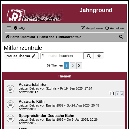
Jahnground
FAQ
Registrieren
Anmelden
S
Foren-Übersicht
Fanszene
Mitfahrzentrale
u
Mitfahrzentrale
c
Suche
Erweiterte Suc
Neues Thema
h
e
1
2
Nächste
59 Themen
Themen
Auswärtsfahrten
Letzter Beitrag von
S1chris
«
Fr 19. Sep 2025, 17:24
Antworten:
17
1
2
Auswärts Köln
Letzter Beitrag von
Bastian1982
«
So 24. Aug 2025, 20:45
Antworten:
5
Sparpreisfinder Deutsche Bahn
Letzter Beitrag von
Bastian1982
«
Do 9. Jan 2025, 10:26
Antworten:
2