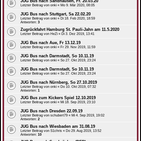
JUG Bus nach Sandhausen, Fr. 20.03.20
Letzter Beitrag von
onki
«
Mo 9. Mär 2020, 08:05
JUG Bus nach Stuttgart, Sa 22.02.20
Letzter Beitrag von
onki
«
Di 18. Feb 2020, 18:59
Antworten:
3
Zugrückfahrt Hamburg St. Pauli-Jahn am 11.5.2020
Letzter Beitrag von
HeZi
«
Di 3. Dez 2019, 13:41
JUG Bus nach Aue, Fr 13.12.19
Letzter Beitrag von
onki
«
Fr 29. Nov 2019, 11:59
JUG Bus nach Darmstadt, So 10.11.19
Letzter Beitrag von
onki
«
So 27. Okt 2019, 23:24
JUG Bus nach Darmstadt, So 10.11.19
Letzter Beitrag von
onki
«
So 27. Okt 2019, 23:24
JUG Bus nach Nürnberg, So 27.10.2019
Letzter Beitrag von
onki
«
Do 10. Okt 2019, 07:32
Antworten:
1
JUG Bus zum Kickers Spiel 12.10.2019
Letzter Beitrag von
onki
«
Mi 18. Sep 2019, 23:10
JUG Bus nach Dresden 22.09.19
Letzter Beitrag von
schubert79
«
Mi 4. Sep 2019, 19:02
Antworten:
2
JUG Bus nach Wiesbaden am 31.08.19
Letzter Beitrag von
S1chris
«
Do 29. Aug 2019, 13:52
Antworten:
10