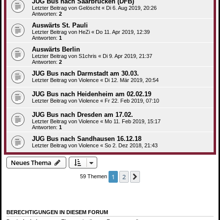
JUG Bus nach Saarbrücken (DFB)
Letzter Beitrag von
Gelöscht
«
Di 6. Aug 2019, 20:26
Antworten:
2
Auswärts St. Pauli
Letzter Beitrag von
HeZi
«
Do 11. Apr 2019, 12:39
Antworten:
1
Auswärts Berlin
Letzter Beitrag von
S1chris
«
Di 9. Apr 2019, 21:37
Antworten:
2
JUG Bus nach Darmstadt am 30.03.
Letzter Beitrag von
Violence
«
Di 12. Mär 2019, 20:54
JUG Bus nach Heidenheim am 02.02.19
Letzter Beitrag von
Violence
«
Fr 22. Feb 2019, 07:10
JUG Bus nach Dresden am 17.02.
Letzter Beitrag von
Violence
«
Mo 11. Feb 2019, 15:17
Antworten:
1
JUG Bus nach Sandhausen 16.12.18
Letzter Beitrag von
Violence
«
So 2. Dez 2018, 21:43
Neues Thema
1
2
Nächste
59 Themen
BERECHTIGUNGEN IN DIESEM FORUM