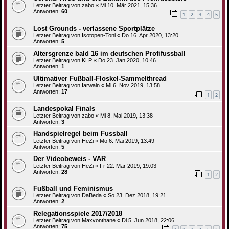
Letzter Beitrag von
zabo
«
Mi 10. Mär 2021, 15:36
Antworten:
60
1
2
3
4
5
Lost Grounds - verlassene Sportplätze
Letzter Beitrag von
Isotopen-Toni
«
Do 16. Apr 2020, 13:20
Antworten:
5
Altersgrenze bald 16 im deutschen Profifussball
Letzter Beitrag von
KLP
«
Do 23. Jan 2020, 10:46
Antworten:
1
Ultimativer Fußball-Floskel-Sammelthread
Letzter Beitrag von
Iarwain
«
Mi 6. Nov 2019, 13:58
Antworten:
17
1
2
Landespokal Finals
Letzter Beitrag von
zabo
«
Mi 8. Mai 2019, 13:38
Antworten:
3
Handspielregel beim Fussball
Letzter Beitrag von
HeZi
«
Mo 6. Mai 2019, 13:49
Antworten:
5
Der Videobeweis - VAR
Letzter Beitrag von
HeZi
«
Fr 22. Mär 2019, 19:03
Antworten:
28
1
2
Fußball und Feminismus
Letzter Beitrag von
DaBeda
«
So 23. Dez 2018, 19:21
Antworten:
2
Relegationsspiele 2017/2018
Letzter Beitrag von
Maxvonthane
«
Di 5. Jun 2018, 22:06
Antworten:
75