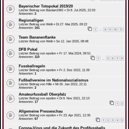
Bayerischer Totopokal 2019/20
Letzter Beitrag von
Bastian1982
«
Di 8. Jul 2025, 22:03
Antworten:
2
Regionalligen
Letzter Beitrag von
Welti
«
Di 27. Mai 2025, 09:22
Antworten:
161
1
8
9
10
11
…
Team Bananenflanke
Letzter Beitrag von
Welti
«
So 12. Jan 2025, 08:48
DFB Pokal
Letzter Beitrag von
epsilon
«
Fr 17. Mai 2024, 09:51
Antworten:
110
1
5
6
7
8
…
Fussballregeln
Letzter Beitrag von
epsilon
«
Fr 2. Dez 2022, 11:39
Antworten:
1
Fußballvereine im Nationalsozialismus
Letzter Beitrag von
Hille
«
Mi 26. Jan 2022, 22:11
Antworten:
2
Amateurfussball Oberpfalz
Letzter Beitrag von
epsilon
«
Di 9. Nov 2021, 22:13
Antworten:
17
1
2
Allgemeine Presseschau
Letzter Beitrag von
epsilon
«
Fr 23. Apr 2021, 12:35
Antworten:
67
1
2
3
4
5
Corona-Virus und die Zukunft des Profifussballs