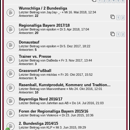
1
2
3
4
5
6
Wunschliga / 2 Bundesliga
Letzter Beitrag von
JayJay-_-
«
Mi 16. Mai 2018, 12:34
Antworten:
22
1
2
Regionalliga Bayern 2017/18
Letzter Beitrag von
epsilon
«
Di 3. Apr 2018, 17:04
Antworten:
20
1
2
Donaustauf
Letzter Beitrag von
epsilon
«
Di 5. Dez 2017, 18:22
Antworten:
5
Trainer vs. Presse
Letzter Beitrag von
DaBeda
«
Fr 3. Nov 2017, 13:44
Antworten:
3
Grassroot-Fußball
Letzter Beitrag von
micklas
«
Fr 20. Okt 2017, 15:52
Antworten:
5
Rasenball, Kunstprodukt, Kommerz und Tradtion...
Letzter Beitrag von
Maxvonthane
«
Mo 24. Okt 2016, 12:01
Antworten:
10
Bayernliga Nord 2016/17
Letzter Beitrag von
Jahnfan aus AB
«
Do 14. Jul 2016, 21:03
Foren der Regionalliga Bayern 2015/16
Letzter Beitrag von
Violence
«
Di 23. Jun 2015, 10:36
2. Bundesliga 2014/15
Letzter Beitrag von
KLP
«
Mi 3. Jun 2015, 09:29