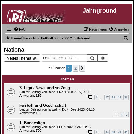
Jahnground
FAQ
Registrieren
Anmelden
S
Foren-Übersicht
Fußball "ohne SSV"
National
u
National
c
Suche
Erweiterte Suc
Neues Thema
h
e
1
2
Nächste
47 Themen
Themen
3. Liga - News und so Zeug
Letzter Beitrag von
Bene
«
Do 4. Jun 2026, 00:41
Antworten:
298
1
17
18
19
20
…
Fußball und Gesellschaft
Letzter Beitrag von
Iarwain
«
Do 4. Dez 2025, 08:16
Antworten:
19
1
2
1. Bundesliga
Letzter Beitrag von
Bene
«
Fr 7. Nov 2025, 21:15
Antworten:
700
1
44
45
46
47
…