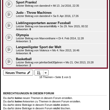
Sport Pranks!
Letzter Beitrag von
daredevil
«
Mi 13. Jul 2016, 22:35
Judo - Throw Machines
Letzter Beitrag von
daredevil
«
Sa 9. Apr 2016, 17:26
Lieblingssportarten ausser Fussball
Letzter Beitrag von
bavarianhillbilly
«
So 29. Nov 2015, 00:32
Antworten:
8
Olympia
Letzter Beitrag von
Maxvonthane
«
Di 4. Feb 2014, 11:28
Antworten:
1
Langweiligster Sport der Welt
Letzter Beitrag von
Violence
«
Mo 4. Nov 2013, 16:46
Antworten:
6
Basketball
Letzter Beitrag von
jahnfanSeit30jahren
«
Mo 21. Okt 2013, 15:28
Antworten:
2
Neues Thema
18 Themen • Seite
1
von
1
BERECHTIGUNGEN IN DIESEM FORUM
Du darfst
keine
neuen Themen in diesem Forum erstellen.
Du darfst
keine
Antworten zu Themen in diesem Forum erstellen.
Du darfst deine Beiträge in diesem Forum
nicht
ändern.
Du darfst deine Beiträge in diesem Forum
nicht
löschen.