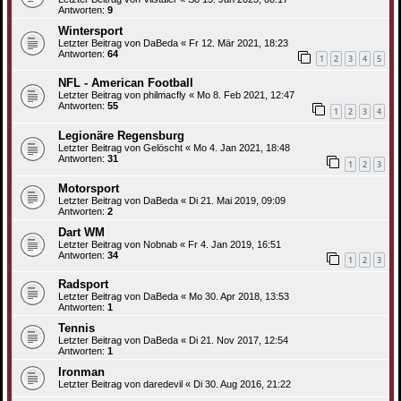
Antworten:
9
Wintersport
Letzter Beitrag von
DaBeda
«
Fr 12. Mär 2021, 18:23
Antworten:
64
1
2
3
4
5
NFL - American Football
Letzter Beitrag von
philmacfly
«
Mo 8. Feb 2021, 12:47
Antworten:
55
1
2
3
4
Legionäre Regensburg
Letzter Beitrag von
Gelöscht
«
Mo 4. Jan 2021, 18:48
Antworten:
31
1
2
3
Motorsport
Letzter Beitrag von
DaBeda
«
Di 21. Mai 2019, 09:09
Antworten:
2
Dart WM
Letzter Beitrag von
Nobnab
«
Fr 4. Jan 2019, 16:51
Antworten:
34
1
2
3
Radsport
Letzter Beitrag von
DaBeda
«
Mo 30. Apr 2018, 13:53
Antworten:
1
Tennis
Letzter Beitrag von
DaBeda
«
Di 21. Nov 2017, 12:54
Antworten:
1
Ironman
Letzter Beitrag von
daredevil
«
Di 30. Aug 2016, 21:22