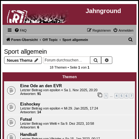
Jahnground
FAQ
Registrieren
Anmelden
S
Foren-Übersicht
Off Topic
Sport allgemein
u
Sport allgemein
c
Suche
Erweiterte Suc
Neues Thema
h
18 Themen • Seite
1
von
1
e
Themen
Eine Ode an den EVR
Letzter Beitrag von
epsilon
«
Sa 1. Nov 2025, 20:20
Antworten:
91
1
4
5
6
7
…
Eishockey
Letzter Beitrag von
epsilon
«
Mi 29. Jan 2025, 17:24
Antworten:
14
Futsal
Letzter Beitrag von
Welti
«
Sa 9. Dez 2023, 10:58
Antworten:
6
Handball
Letzter Beitrag von
Vilstaler
«
So 15. Jan 2023, 00:17