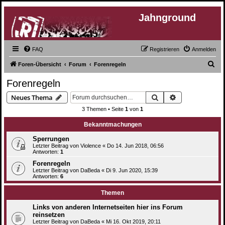
Jahnground
FAQ
Registrieren
Anmelden
S
Foren-Übersicht
Forum
Forenregeln
u
Forenregeln
c
Suche
Erweiterte Suc
Neues Thema
h
3 Themen • Seite
1
von
1
e
Bekanntmachungen
Sperrungen
Letzter Beitrag von
Violence
«
Do 14. Jun 2018, 06:56
Antworten:
1
Forenregeln
Letzter Beitrag von
DaBeda
«
Di 9. Jun 2020, 15:39
Antworten:
6
Themen
Links von anderen Internetseiten hier ins Forum
reinsetzen
Letzter Beitrag von
DaBeda
«
Mi 16. Okt 2019, 20:11