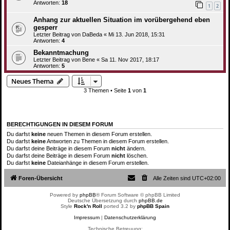
Antworten:
18
1
2
Anhang zur aktuellen Situation im vorübergehend eben
gesperr
Letzter Beitrag von
DaBeda
«
Mi 13. Jun 2018, 15:31
Antworten:
4
Bekanntmachung
Letzter Beitrag von
Bene
«
Sa 11. Nov 2017, 18:17
Antworten:
5
Neues Thema
3 Themen • Seite
1
von
1
BERECHTIGUNGEN IN DIESEM FORUM
Du darfst
keine
neuen Themen in diesem Forum erstellen.
Du darfst
keine
Antworten zu Themen in diesem Forum erstellen.
Du darfst deine Beiträge in diesem Forum
nicht
ändern.
Du darfst deine Beiträge in diesem Forum
nicht
löschen.
Du darfst
keine
Dateianhänge in diesem Forum erstellen.
Foren-Übersicht
Alle Zeiten sind
UTC+02:00
Powered by
phpBB
® Forum Software © phpBB Limited
Deutsche Übersetzung durch
phpBB.de
Style
Rock'n Roll
ported 3.2 by
phpBB Spain
Impressum
|
Datenschutzerklärung
Technische Betreuung: