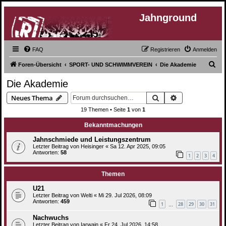
Jahnground
FAQ
Registrieren
Anmelden
S
Foren-Übersicht
SPORT- UND SCHWIMMVEREIN
Die Akademie
u
Die Akademie
c
Suche
Erweiterte Suc
Neues Thema
h
19 Themen • Seite
1
von
1
e
Bekanntmachungen
Jahnschmiede und Leistungszentrum
Letzter Beitrag von
Heisinger
«
Sa 12. Apr 2025, 09:05
Antworten:
58
1
2
3
4
Themen
U21
Letzter Beitrag von
Welti
«
Mi 29. Jul 2026, 08:09
Antworten:
459
1
28
29
30
31
…
Nachwuchs
Letzter Beitrag von
Iarwain
«
Fr 24. Jul 2026, 14:58