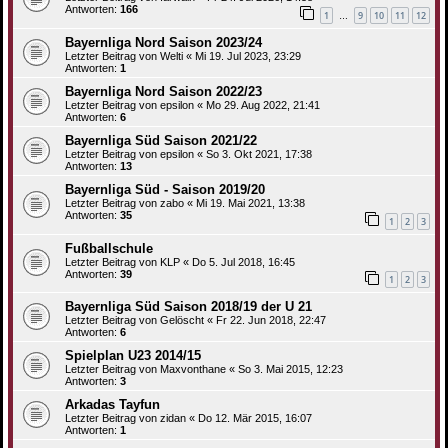
Antworten:
166
1
9
10
11
12
…
Bayernliga Nord Saison 2023/24
Letzter Beitrag von
Welti
«
Mi 19. Jul 2023, 23:29
Antworten:
1
Bayernliga Nord Saison 2022/23
Letzter Beitrag von
epsilon
«
Mo 29. Aug 2022, 21:41
Antworten:
6
Bayernliga Süd Saison 2021/22
Letzter Beitrag von
epsilon
«
So 3. Okt 2021, 17:38
Antworten:
13
Bayernliga Süd - Saison 2019/20
Letzter Beitrag von
zabo
«
Mi 19. Mai 2021, 13:38
Antworten:
35
1
2
3
Fußballschule
Letzter Beitrag von
KLP
«
Do 5. Jul 2018, 16:45
Antworten:
39
1
2
3
Bayernliga Süd Saison 2018/19 der U 21
Letzter Beitrag von
Gelöscht
«
Fr 22. Jun 2018, 22:47
Antworten:
6
Spielplan U23 2014/15
Letzter Beitrag von
Maxvonthane
«
So 3. Mai 2015, 12:23
Antworten:
3
Arkadas Tayfun
Letzter Beitrag von
zidan
«
Do 12. Mär 2015, 16:07
Antworten:
1