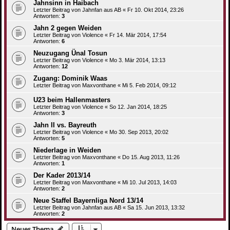
Jahnsinn in Haibach
Letzter Beitrag von
Jahnfan aus AB
«
Fr 10. Okt 2014, 23:26
Antworten:
3
Jahn 2 gegen Weiden
Letzter Beitrag von
Violence
«
Fr 14. Mär 2014, 17:54
Antworten:
6
Neuzugang Ünal Tosun
Letzter Beitrag von
Violence
«
Mo 3. Mär 2014, 13:13
Antworten:
12
Zugang: Dominik Waas
Letzter Beitrag von
Maxvonthane
«
Mi 5. Feb 2014, 09:12
U23 beim Hallenmasters
Letzter Beitrag von
Violence
«
So 12. Jan 2014, 18:25
Antworten:
3
Jahn II vs. Bayreuth
Letzter Beitrag von
Violence
«
Mo 30. Sep 2013, 20:02
Antworten:
5
Niederlage in Weiden
Letzter Beitrag von
Maxvonthane
«
Do 15. Aug 2013, 11:26
Antworten:
1
Der Kader 2013/14
Letzter Beitrag von
Maxvonthane
«
Mi 10. Jul 2013, 14:03
Antworten:
2
Neue Staffel Bayernliga Nord 13/14
Letzter Beitrag von
Jahnfan aus AB
«
Sa 15. Jun 2013, 13:32
Antworten:
2
Neues Thema