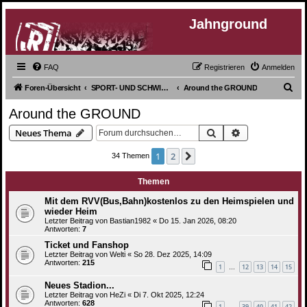
Jahnground
FAQ
Registrieren
Anmelden
S
Foren-Übersicht
SPORT- UND SCHWIMMVEREIN
Around the GROUND
u
Around the GROUND
c
Suche
Erweiterte Suc
Neues Thema
h
e
1
2
Nächste
34 Themen
Themen
Mit dem RVV(Bus,Bahn)kostenlos zu den Heimspielen und
wieder Heim
Letzter Beitrag von
Bastian1982
«
Do 15. Jan 2026, 08:20
Antworten:
7
Ticket und Fanshop
Letzter Beitrag von
Welti
«
So 28. Dez 2025, 14:09
Antworten:
215
1
12
13
14
15
…
Neues Stadion...
Letzter Beitrag von
HeZi
«
Di 7. Okt 2025, 12:24
Antworten:
628
1
39
40
41
42