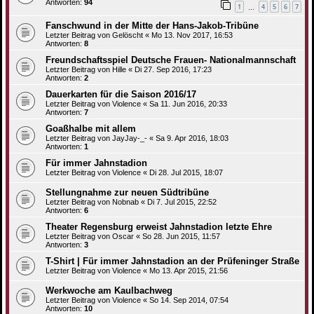
Antworten:
94
1
4
5
6
7
…
Fanschwund in der Mitte der Hans-Jakob-Tribüne
Letzter Beitrag von
Gelöscht
«
Mo 13. Nov 2017, 16:53
Antworten:
8
Freundschaftsspiel Deutsche Frauen- Nationalmannschaft
Letzter Beitrag von
Hille
«
Di 27. Sep 2016, 17:23
Antworten:
2
Dauerkarten für die Saison 2016/17
Letzter Beitrag von
Violence
«
Sa 11. Jun 2016, 20:33
Antworten:
7
Goaßhalbe mit allem
Letzter Beitrag von
JayJay-_-
«
Sa 9. Apr 2016, 18:03
Antworten:
1
Für immer Jahnstadion
Letzter Beitrag von
Violence
«
Di 28. Jul 2015, 18:07
Stellungnahme zur neuen Südtribüne
Letzter Beitrag von
Nobnab
«
Di 7. Jul 2015, 22:52
Antworten:
6
Theater Regensburg erweist Jahnstadion letzte Ehre
Letzter Beitrag von
Oscar
«
So 28. Jun 2015, 11:57
Antworten:
3
T-Shirt | Für immer Jahnstadion an der Prüfeninger Straße
Letzter Beitrag von
Violence
«
Mo 13. Apr 2015, 21:56
Werkwoche am Kaulbachweg
Letzter Beitrag von
Violence
«
So 14. Sep 2014, 07:54
Antworten:
10