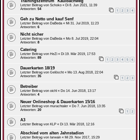
Trainingszentrum "Kaulbachweg"
Letzter Beitrag von
Schoko
«
Di 8. Jun 2021, 11:39
Antworten:
54
1
2
3
4
Geh zu Netto und kauf Senf
Letzter Beitrag von
DaBeda
«
Mi 31. Jul 2019, 11:23
Antworten:
6
Nicht sicher
Letzter Beitrag von
DaBeda
«
Mo 8. Jul 2019, 22:04
Antworten:
8
Catering
Letzter Beitrag von
HeZi
«
Di 19. Mär 2019, 17:53
Antworten:
89
1
2
3
4
5
6
Dauerkarten 18/19
Letzter Beitrag von
Gelöscht
«
Mo 13. Aug 2018, 22:04
Antworten:
35
1
2
3
Betreiber
Letzter Beitrag von
oichl
«
Do 14. Jun 2018, 13:17
Antworten:
4
Neuer Onlineshop & Dauerkarten 15/16
Letzter Beitrag von
murachtaler
«
Do 7. Jun 2018, 13:35
Antworten:
20
1
2
A3
Letzter Beitrag von
KLP
«
Di 13. Mär 2018, 12:16
Abschied vom alten Jahnstadion
Letzter Beitrag von
Iarwain
«
Mi 29. Nov 2017, 15:29