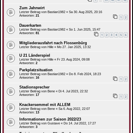
…
Zum Jahnwirt
Letzter Beitrag von
Bastian1982
«
Sa 30. Aug 2025, 20:16
Antworten:
21
1
2
Dauerkarten
Letzter Beitrag von
Bastian1982
«
So 1. Jun 2025, 15:47
Antworten:
81
1
2
3
4
5
6
Mitgliederausfahrt nach Flossenbürg
Letzter Beitrag von
Hille
«
Mo 27. Jan 2025, 13:32
U 21 Länderspiel
Letzter Beitrag von
Hille
«
Fr 23. Aug 2024, 09:08
Antworten:
2
Parkplatzsituation
Letzter Beitrag von
Bastian1982
«
Do 8. Feb 2024, 18:23
Antworten:
16
1
2
Stadionsprecher
Letzter Beitrag von
Bene
«
Di 4. Jul 2023, 22:32
Antworten:
17
1
2
Knackersemmel mit ALLEM
Letzter Beitrag von
Bene
«
Sa 6. Aug 2022, 22:07
Antworten:
13
Informationen zur Saison 2022/23
Letzter Beitrag von
Gustave
«
Do 14. Jul 2022, 17:27
Antworten:
3