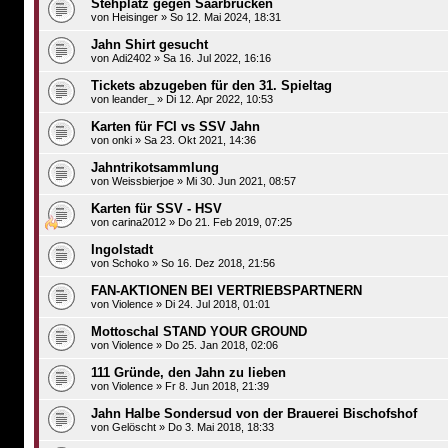
Stehplatz gegen Saarbrücken
von
Heisinger
»
So 12. Mai 2024, 18:31
Jahn Shirt gesucht
von
Adi2402
»
Sa 16. Jul 2022, 16:16
Tickets abzugeben für den 31. Spieltag
von
leander_
»
Di 12. Apr 2022, 10:53
Karten für FCI vs SSV Jahn
von
onki
»
Sa 23. Okt 2021, 14:36
Jahntrikotsammlung
von
Weissbierjoe
»
Mi 30. Jun 2021, 08:57
Karten für SSV - HSV
von
carina2012
»
Do 21. Feb 2019, 07:25
Ingolstadt
von
Schoko
»
So 16. Dez 2018, 21:56
FAN-AKTIONEN BEI VERTRIEBSPARTNERN
von
Violence
»
Di 24. Jul 2018, 01:01
Mottoschal STAND YOUR GROUND
von
Violence
»
Do 25. Jan 2018, 02:06
111 Gründe, den Jahn zu lieben
von
Violence
»
Fr 8. Jun 2018, 21:39
Jahn Halbe Sondersud von der Brauerei Bischofshof
von
Gelöscht
»
Do 3. Mai 2018, 18:33