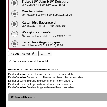
Ticket SSV Jahn-MSV Duisburg
von
S1chris
»
Fr 10. Nov 2017, 15:51
Merchandising
von
Maxvonthane
»
Fr 20. Sep 2013, 15:25
Karten fürs Bayernspiel
von
JayJay-_-
»
Do 27. Aug 2015, 09:21
Was gibt's zu kaufen...
von
Violence
»
Mo 9. Dez 2013, 19:02
Karten fürs Augsburgspiel
von
Violence
»
Di 7. Jul 2015, 11:16
Neues Thema
Zurück zur Foren-Übersicht
BERECHTIGUNGEN IN DIESEM FORUM
Du darfst
keine
neuen Themen in diesem Forum erstellen.
Du darfst
keine
Antworten zu Themen in diesem Forum erstellen.
Du darfst deine Beiträge in diesem Forum
nicht
ändern.
Du darfst deine Beiträge in diesem Forum
nicht
löschen.
Du darfst
keine
Dateianhänge in diesem Forum erstellen.
Foren-Übersicht