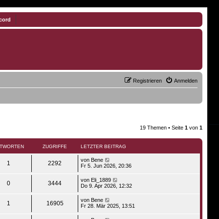
cord
Registrieren
Anmelden
19 Themen • Seite
1
von
1
TWORTEN
ZUGRIFFE
LETZTER BEITRAG
von
Bene
1
2292
Fr 5. Jun 2026, 20:36
von
Eli_1889
0
3444
Do 9. Apr 2026, 12:32
von
Bene
1
16905
Fr 28. Mär 2025, 13:51