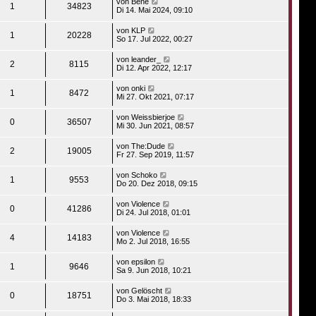
von
Bene
1
34823
Di 14. Mai 2024, 09:10
von
KLP
1
20228
So 17. Jul 2022, 00:27
von
leander_
2
8115
Di 12. Apr 2022, 12:17
von
onki
1
8472
Mi 27. Okt 2021, 07:17
von
Weissbierjoe
0
36507
Mi 30. Jun 2021, 08:57
von
The:Dude
2
19005
Fr 27. Sep 2019, 11:57
von
Schoko
1
9553
Do 20. Dez 2018, 09:15
von
Violence
0
41286
Di 24. Jul 2018, 01:01
von
Violence
4
14183
Mo 2. Jul 2018, 16:55
von
epsilon
1
9646
Sa 9. Jun 2018, 10:21
von
Gelöscht
0
18751
Do 3. Mai 2018, 18:33