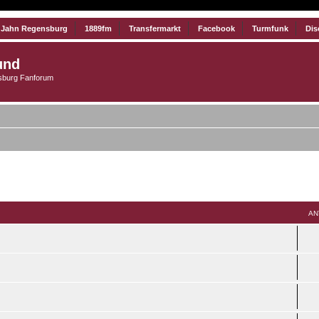
 Jahn Regensburg
1889fm
Transfermarkt
Facebook
Turmfunk
Dis
und
burg Fanforum
Suche
AN