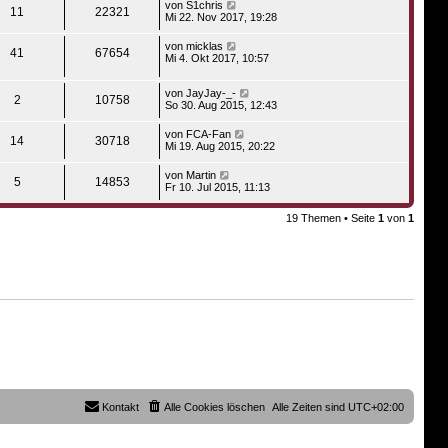
von
S1chris
11
22321
Mi 22. Nov 2017, 19:28
von
micklas
41
67654
Mi 4. Okt 2017, 10:57
von
JayJay-_-
2
10758
So 30. Aug 2015, 12:43
von
FCA-Fan
14
30718
Mi 19. Aug 2015, 20:22
von
Martin
5
14853
Fr 10. Jul 2015, 11:13
19 Themen • Seite
1
von
1
Kontakt
Alle Cookies löschen
Alle Zeiten sind
UTC+02:00