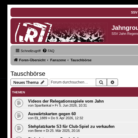
SSV
Jahngro
SSV Jahn Regens
Schnellzugriff
FAQ
Foren-Übersicht
Fanszene
Tauschbörse
Tauschbörse
Suche
Erweiterte 
Neues Thema
THEMEN
Videos der Relegationsspiele vom Jahn
von
Sparifankal
»
Fr 5. Jun 2026, 10:31
Auswärtskarten gegen 60
von
Eli_1889
»
Do 9. Apr 2026, 12:32
Stehplatzkarte S3 für Club-Spiel zu verkaufen
von
Bene
»
Di 25. Mär 2025, 20:16