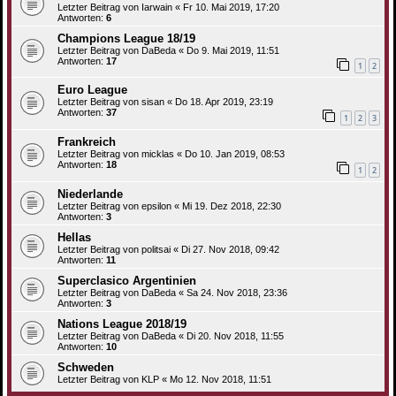
Letzter Beitrag von
Iarwain
«
Fr 10. Mai 2019, 17:20
Antworten:
6
Champions League 18/19
Letzter Beitrag von
DaBeda
«
Do 9. Mai 2019, 11:51
Antworten:
17
1
2
Euro League
Letzter Beitrag von
sisan
«
Do 18. Apr 2019, 23:19
Antworten:
37
1
2
3
Frankreich
Letzter Beitrag von
micklas
«
Do 10. Jan 2019, 08:53
Antworten:
18
1
2
Niederlande
Letzter Beitrag von
epsilon
«
Mi 19. Dez 2018, 22:30
Antworten:
3
Hellas
Letzter Beitrag von
politsai
«
Di 27. Nov 2018, 09:42
Antworten:
11
Superclasico Argentinien
Letzter Beitrag von
DaBeda
«
Sa 24. Nov 2018, 23:36
Antworten:
3
Nations League 2018/19
Letzter Beitrag von
DaBeda
«
Di 20. Nov 2018, 11:55
Antworten:
10
Schweden
Letzter Beitrag von
KLP
«
Mo 12. Nov 2018, 11:51