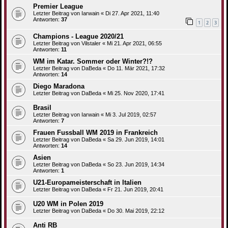
Premier League
Letzter Beitrag von
Iarwain
«
Di 27. Apr 2021, 11:40
Antworten:
37
1
2
3
Champions - League 2020/21
Letzter Beitrag von
Vilstaler
«
Mi 21. Apr 2021, 06:55
Antworten:
11
WM im Katar. Sommer oder Winter?!?
Letzter Beitrag von
DaBeda
«
Do 11. Mär 2021, 17:32
Antworten:
14
Diego Maradona
Letzter Beitrag von
DaBeda
«
Mi 25. Nov 2020, 17:41
Brasil
Letzter Beitrag von
Iarwain
«
Mi 3. Jul 2019, 02:57
Antworten:
7
Frauen Fussball WM 2019 in Frankreich
Letzter Beitrag von
DaBeda
«
Sa 29. Jun 2019, 14:01
Antworten:
14
Asien
Letzter Beitrag von
DaBeda
«
So 23. Jun 2019, 14:34
Antworten:
1
U21-Europameisterschaft in Italien
Letzter Beitrag von
DaBeda
«
Fr 21. Jun 2019, 20:41
U20 WM in Polen 2019
Letzter Beitrag von
DaBeda
«
Do 30. Mai 2019, 22:12
Anti RB