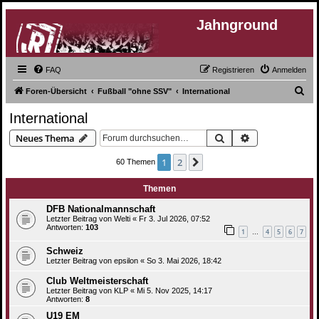
Jahnground
FAQ
Registrieren
Anmelden
S
Foren-Übersicht
Fußball "ohne SSV"
International
u
International
c
Suche
Erweiterte Suc
Neues Thema
h
e
1
2
Nächste
60 Themen
Themen
DFB Nationalmannschaft
Letzter Beitrag von
Welti
«
Fr 3. Jul 2026, 07:52
Antworten:
103
1
4
5
6
7
…
Schweiz
Letzter Beitrag von
epsilon
«
So 3. Mai 2026, 18:42
Club Weltmeisterschaft
Letzter Beitrag von
KLP
«
Mi 5. Nov 2025, 14:17
Antworten:
8
U19 EM