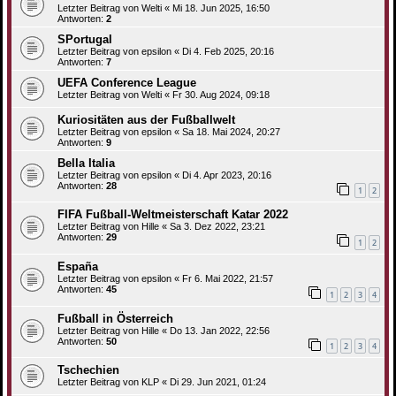
Letzter Beitrag von
Welti
«
Mi 18. Jun 2025, 16:50
Antworten:
2
SPortugal
Letzter Beitrag von
epsilon
«
Di 4. Feb 2025, 20:16
Antworten:
7
UEFA Conference League
Letzter Beitrag von
Welti
«
Fr 30. Aug 2024, 09:18
Kuriositäten aus der Fußballwelt
Letzter Beitrag von
epsilon
«
Sa 18. Mai 2024, 20:27
Antworten:
9
Bella Italia
Letzter Beitrag von
epsilon
«
Di 4. Apr 2023, 20:16
Antworten:
28
1
2
FIFA Fußball-Weltmeisterschaft Katar 2022
Letzter Beitrag von
Hille
«
Sa 3. Dez 2022, 23:21
Antworten:
29
1
2
España
Letzter Beitrag von
epsilon
«
Fr 6. Mai 2022, 21:57
Antworten:
45
1
2
3
4
Fußball in Österreich
Letzter Beitrag von
Hille
«
Do 13. Jan 2022, 22:56
Antworten:
50
1
2
3
4
Tschechien
Letzter Beitrag von
KLP
«
Di 29. Jun 2021, 01:24