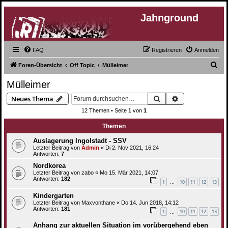
Jahnground
FAQ
Registrieren
Anmelden
S
Foren-Übersicht
Off Topic
Mülleimer
u
Mülleimer
c
Suche
Erweiterte Suc
Neues Thema
h
12 Themen • Seite
1
von
1
e
Themen
Auslagerung Ingolstadt - SSV
Letzter Beitrag von
Admin
«
Di 2. Nov 2021, 16:24
Antworten:
7
Nordkorea
Letzter Beitrag von
zabo
«
Mo 15. Mär 2021, 14:07
Antworten:
182
1
10
11
12
13
…
Kindergarten
Letzter Beitrag von
Maxvonthane
«
Do 14. Jun 2018, 14:12
Antworten:
181
1
10
11
12
13
…
Anhang zur aktuellen Situation im vorübergehend eben