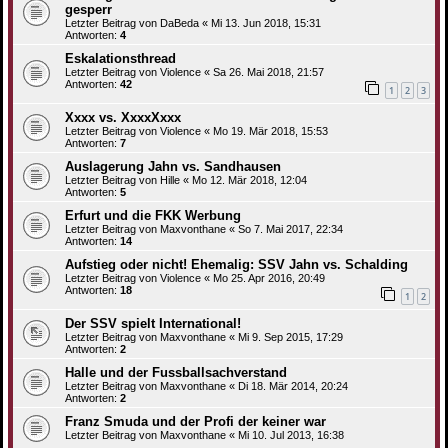
gesperr
Letzter Beitrag von
DaBeda
«
Mi 13. Jun 2018, 15:31
Antworten:
4
Eskalationsthread
Letzter Beitrag von
Violence
«
Sa 26. Mai 2018, 21:57
Antworten:
42
1
2
3
Xxxx vs. XxxxXxxx
Letzter Beitrag von
Violence
«
Mo 19. Mär 2018, 15:53
Antworten:
7
Auslagerung Jahn vs. Sandhausen
Letzter Beitrag von
Hille
«
Mo 12. Mär 2018, 12:04
Antworten:
5
Erfurt und die FKK Werbung
Letzter Beitrag von
Maxvonthane
«
So 7. Mai 2017, 22:34
Antworten:
14
Aufstieg oder nicht! Ehemalig: SSV Jahn vs. Schalding
Letzter Beitrag von
Violence
«
Mo 25. Apr 2016, 20:49
Antworten:
18
1
2
Der SSV spielt International!
Letzter Beitrag von
Maxvonthane
«
Mi 9. Sep 2015, 17:29
Antworten:
2
Halle und der Fussballsachverstand
Letzter Beitrag von
Maxvonthane
«
Di 18. Mär 2014, 20:24
Antworten:
2
Franz Smuda und der Profi der keiner war
Letzter Beitrag von
Maxvonthane
«
Mi 10. Jul 2013, 16:38