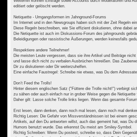
Weiterhin können Einträge sowie Accounts durch Moderatoren und Ad
editiert oder gelöscht werden.
Netiquette - Umgangsformen im Jahnground-Forums
Im Internet und in den Newsgroups haben sich mit der Zeit Regeln ein
Diese Regeln beschreiben, wie Sie effizient diskutieren, ohne dabei
Die Netiquette ist auch im Diskussions-Forum des jahngrounds gebrä
Beleidigungen oder rassistische Äußerungen, werden keinesfalls gedu
Respektiere andere Teilnehmer!
Die meisten Leute vergessen, dass sie ihre Artikel und Beiträge nic
und lasse dich nicht zu verbalen Ausbrüchen hinreißen. Das Zauberwo
Dir zu diskutieren oder Dir weiterzuhelfen.
Eine einfache Faustregel: Schreibe nie etwas, was Du dem Adressate
Don’t Feed the Trolls!
Hinter diesem englischen Satz ("Füttere die Trolle nicht!") verbirgt 
zu sähen oder auch einfach nur in grober Weise gegen die Netiquette 
Daher gilt: Lasse solche Trolle links liegen. Wenn das gesamte Forum 
Erst lesen, dann denken, dann noch mal lesen, dann noch mal denken
Richtig Lesen: Die Gefahr von Missverständnissen ist bei einem ges
Artikels, auf den Du antworten willst, auch das gemeint hat, was Du d
Humors benutzt wurde. Das erkennst Du meist am Smiley-Symbol.
Richtig Schreiben: Wenn Du postest, schreibe so, dass Dein Gegenüb