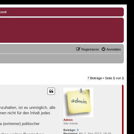
cord
Registrieren
Anmelden
7 Beiträge • Seite
1
von
1
uhalten, ist es unmöglich, alle
en nicht für den Inhalt jedes
Admin
 (extremer) politischer
Site Admin
Beiträge:
6
Registriert:
Mo 2. Sep 2013, 18:45