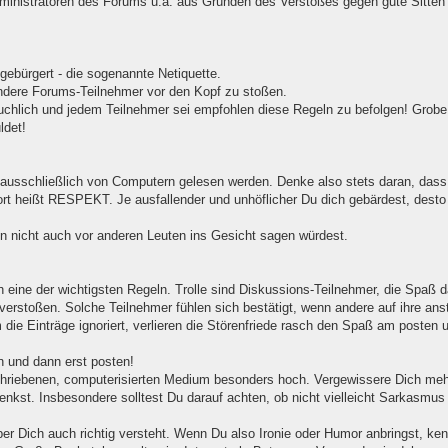
ministratoren des Forums u.a. aus Gründen des Verstoßes gegen gute Sitten
gebürgert - die sogenannte Netiquette.
 andere Forums-Teilnehmer vor den Kopf zu stoßen.
uchlich und jedem Teilnehmer sei empfohlen diese Regeln zu befolgen! Grobe
ldet!
ht ausschließlich von Computern gelesen werden. Denke also stets daran, das
rt heißt RESPEKT. Je ausfallender und unhöflicher Du dich gebärdest, desto w
n nicht auch vor anderen Leuten ins Gesicht sagen würdest.
sich eine der wichtigsten Regeln. Trolle sind Diskussions-Teilnehmer, die Spa
verstoßen. Solche Teilnehmer fühlen sich bestätigt, wenn andere auf ihre ans
die Einträge ignoriert, verlieren die Störenfriede rasch den Spaß am posten u
 und dann erst posten!
chriebenen, computerisierten Medium besonders hoch. Vergewissere Dich meh
enkst. Insbesondere solltest Du darauf achten, ob nicht vielleicht Sarkasmus 
er Dich auch richtig versteht. Wenn Du also Ironie oder Humor anbringst, ke