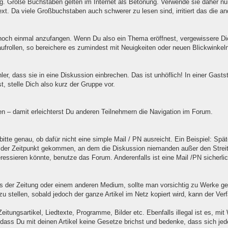
 Große Buchstaben gelten im Internet als Betonung. Verwende sie daher nur 
xt. Da viele Großbuchstaben auch schwerer zu lesen sind, irritiert das die an
 noch einmal anzufangen. Wenn Du also ein Thema eröffnest, vergewissere Dic
ufrollen, so bereichere es zumindest mit Neuigkeiten oder neuen Blickwinkeln
, dass sie in eine Diskussion einbrechen. Das ist unhöflich! In einer Gasts
, stelle Dich also kurz der Gruppe vor.
n – damit erleichterst Du anderen Teilnehmern die Navigation im Forum.
bitte genau, ob dafür nicht eine simple Mail / PN ausreicht. Ein Beispiel: Spä
 der Zeitpunkt gekommen, an dem die Diskussion niemanden außer den Streith
teressieren könnte, benutze das Forum. Anderenfalls ist eine Mail /PN sicherli
der Zeitung oder einem anderen Medium, sollte man vorsichtig zu Werke gehe
u stellen, sobald jedoch der ganze Artikel im Netz kopiert wird, kann der Ver
ungsartikel, Liedtexte, Programme, Bilder etc. Ebenfalls illegal ist es, mit 
 dass Du mit deinen Artikel keine Gesetze brichst und bedenke, dass sich jed