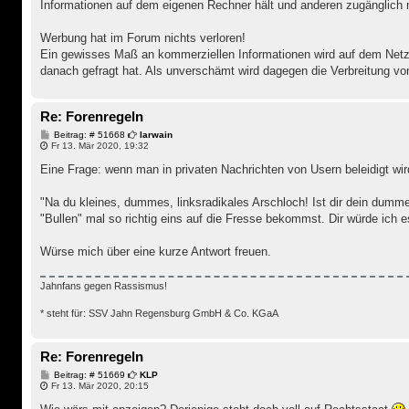
Informationen auf dem eigenen Rechner hält und anderen zugänglich 
Werbung hat im Forum nichts verloren!
Ein gewisses Maß an kommerziellen Informationen wird auf dem Netz 
danach gefragt hat. Als unverschämt wird dagegen die Verbreitung v
Re: Forenregeln
B
Beitrag: # 51668
Iarwain
e
Fr 13. Mär 2020, 19:32
i
t
Eine Frage: wenn man in privaten Nachrichten von Usern beleidigt w
r
a
g
"Na du kleines, dummes, linksradikales Arschloch! Ist dir dein dumm
"Bullen" mal so richtig eins auf die Fresse bekommst. Dir würde ich e
Würse mich über eine kurze Antwort freuen.
Jahnfans gegen Rassismus!
* steht für: SSV Jahn Regensburg GmbH & Co. KGaA
Re: Forenregeln
B
Beitrag: # 51669
KLP
e
Fr 13. Mär 2020, 20:15
i
t