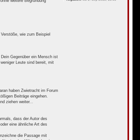
 ohne weitere Begründung
 Verstöße, wie zum Beispiel
s Dein Gegenüber ein Mensch ist
eniger Leute sind bereit, mit
ß daran haben Zwietracht im Forum
tößigen Beiträge eingehen.
nd ziehen weiter...
rmals, dass der Autor des
oder eine ähnliche Art des
nnzeichne die Passage mit