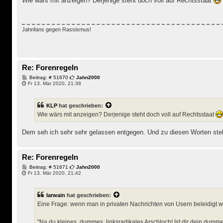
Wie wärs mit anzeigen? Derjenige steht doch voll auf Rechtsstaat
r
a
g
Jahnfans gegen Rassismus!
Re: Forenregeln
B
Beitrag: # 51670
Jahn2000
e
Fr 13. Mär 2020, 21:38
i
t
r
KLP
hat geschrieben:
a
g
Wie wärs mit anzeigen? Derjenige steht doch voll auf Rechtsstaat
Dem seh ich sehr sehr gelassen entgegen. Und zu diesen Worten steh
Re: Forenregeln
B
Beitrag: # 51671
Jahn2000
e
Fr 13. Mär 2020, 21:42
i
t
r
Iarwain
hat geschrieben:
a
g
Eine Frage: wenn man in privaten Nachrichten von Usern beleidigt 
"Na du kleines, dummes, linksradikales Arschloch! Ist dir dein dumm