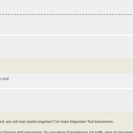
 ich!
wird, wie soll man damit umgehen? Ich habe folgenden Text bekommen:
es Grinsen jetzt vergangen. Du und deine Doppelmoral. Ich hoffe, dass du bei eine