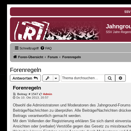
SSV
Jahngro
SSV Jahn Regens
Schnellzugriff
FAQ
Foren-Übersicht
Forum
Forenregeln
Forenregeln
Suche
Erwe
Antworten
Forenregeln
B
Beitrag: # 1547
Admin
e
Do 10. Okt 2013, 20:57
i
t
Obwohl die Administratoren und Moderatoren des Jahnground-Forums v
r
Beiträge/Nachrichten zu überprüfen. Alle Beiträge/Nachrichten drücke
a
g
Beitrags verantwortlich gemacht werden.
Mit dem Vollenden der Registrierung erklären Sie sich damit einverst
Ansichten oder (verbaler) Verstöße gegen das Gesetz zu missbrauch