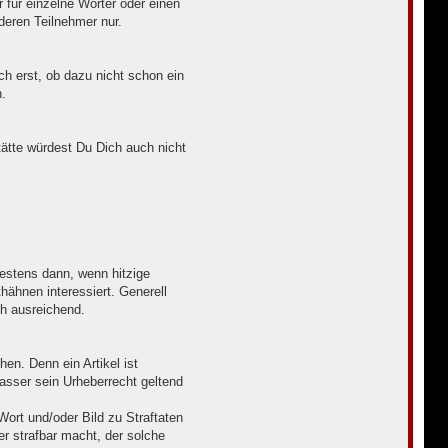
für einzelne Wörter oder einen
deren Teilnehmer nur.
h erst, ob dazu nicht schon ein
.
tätte würdest Du Dich auch nicht
testens dann, wenn hitzige
ähnen interessiert. Generell
ch ausreichend.
n. Denn ein Artikel ist
fasser sein Urheberrecht geltend
Wort und/oder Bild zu Straftaten
er strafbar macht, der solche