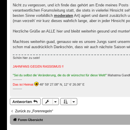
Nicht zu vergessen, und ich finde das gehört am Ende meines Posts unb
verantwortlichen Forumsleitung statt, die stets in vielerlei Hinsich
besten Sinne vorbildlich
moderaten
Art) agiert und damit zusätzlich
(man verzeih' mir kurz dieses wahrlich lange, aber in jeder Hinsicht 
Herzliche Grüße an ALLE hier und bleibt weiterhin gesund und munter
Machtses weiterhin guad, genauso wie es unsere Jungs samt unserm 
schon mal ausdrücklich Dankschön, dass wir auch nächste Saison wi
Schön hier zu sein!
JAHNFANS GEGEN RASSISMUS !!
"Sei du selbst die Veränderung, die du dir wünschst für diese Welt!"
Mahatma Gandhi
--------
Das ist Heimat
48° 59′ 27.08″ N, 12° 6′ 26.06″ E
--------
Antworten
Zurück zu „Forenregeln“
Foren-Übersicht