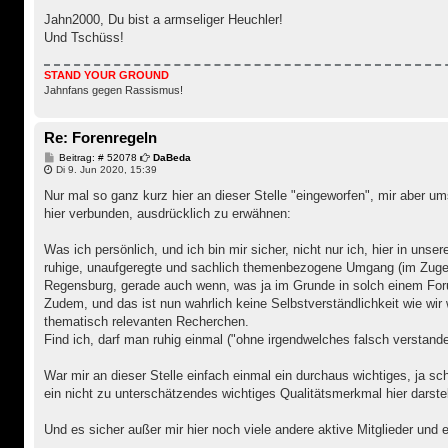
Jahn2000, Du bist a armseliger Heuchler!
Und Tschüss!
STAND YOUR GROUND
Jahnfans gegen Rassismus!
Re: Forenregeln
B
Beitrag: # 52078
DaBeda
e
Di 9. Jun 2020, 15:39
i
t
Nur mal so ganz kurz hier an dieser Stelle "eingeworfen", mir aber u
r
hier verbunden, ausdrücklich zu erwähnen:
a
g
Was ich persönlich, und ich bin mir sicher, nicht nur ich, hier in uns
ruhige, unaufgeregte und sachlich themenbezogene Umgang (im Zug
Regensburg, gerade auch wenn, was ja im Grunde in solch einem Forum
Zudem, und das ist nun wahrlich keine Selbstverständlichkeit wie wir w
thematisch relevanten Recherchen.
Find ich, darf man ruhig einmal ("ohne irgendwelches falsch versta
War mir an dieser Stelle einfach einmal ein durchaus wichtiges, ja sc
ein nicht zu unterschätzendes wichtiges Qualitätsmerkmal hier darstel
Und es sicher außer mir hier noch viele andere aktive Mitglieder un