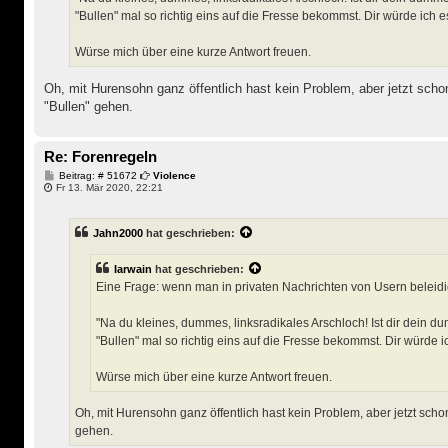
"Bullen" mal so richtig eins auf die Fresse bekommst. Dir würde ich e
Würse mich über eine kurze Antwort freuen.
Oh, mit Hurensohn ganz öffentlich hast kein Problem, aber jetzt scho
"Bullen" gehen.
Re: Forenregeln
B
Beitrag: # 51672
Violence
e
Fr 13. Mär 2020, 22:21
i
t
r
Jahn2000
hat geschrieben:
a
g
Iarwain
hat geschrieben:
Eine Frage: wenn man in privaten Nachrichten von Usern beleid
"Na du kleines, dummes, linksradikales Arschloch! Ist dir dein 
"Bullen" mal so richtig eins auf die Fresse bekommst. Dir würde i
Würse mich über eine kurze Antwort freuen.
Oh, mit Hurensohn ganz öffentlich hast kein Problem, aber jetzt schon
gehen.