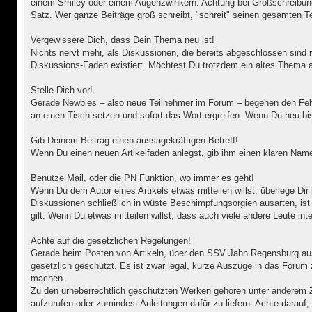
einem Smiley oder einem Augenzwinkern. Achtung bei Großschreibung.
Satz. Wer ganze Beiträge groß schreibt, "schreit" seinen gesamten Te
Vergewissere Dich, dass Dein Thema neu ist!
Nichts nervt mehr, als Diskussionen, die bereits abgeschlossen sind
Diskussions-Faden existiert. Möchtest Du trotzdem ein altes Thema a
Stelle Dich vor!
Gerade Newbies – also neue Teilnehmer im Forum – begehen den Fehler
an einen Tisch setzen und sofort das Wort ergreifen. Wenn Du neu bist
Gib Deinem Beitrag einen aussagekräftigen Betreff!
Wenn Du einen neuen Artikelfaden anlegst, gib ihm einen klaren Name
Benutze Mail, oder die PN Funktion, wo immer es geht!
Wenn Du dem Autor eines Artikels etwas mitteilen willst, überlege Dir 
Diskussionen schließlich in wüste Beschimpfungsorgien ausarten, ist
gilt: Wenn Du etwas mitteilen willst, dass auch viele andere Leute in
Achte auf die gesetzlichen Regelungen!
Gerade beim Posten von Artikeln, über den SSV Jahn Regensburg aus 
gesetzlich geschützt. Es ist zwar legal, kurze Auszüge in das Forum z
machen.
Zu den urheberrechtlich geschützten Werken gehören unter anderem Zeit
aufzurufen oder zumindest Anleitungen dafür zu liefern. Achte darauf,