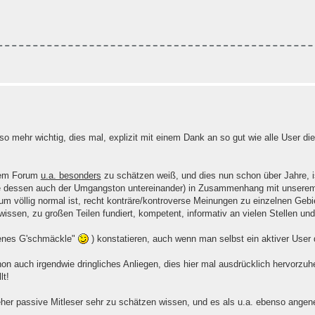
mso mehr wichtig, dies mal, explizit mit einem Dank an so gut wie alle User 
erem Forum
u.a. besonders
zu schätzen weiß, und dies nun schon über Jahre, i
e dessen auch der Umgangston untereinander) in Zusammenhang mit unserem
 völlig normal ist, recht konträre/kontroverse Meinungen zu einzelnen Gebie
issen, zu großen Teilen fundiert, kompetent, informativ an vielen Stellen und 
ndenes G'schmäckle"
) konstatieren, auch wenn man selbst ein aktiver User 
hon auch irgendwie dringliches Anliegen, dies hier mal ausdrücklich hervorzuhe
lt!
d eher passive Mitleser sehr zu schätzen wissen, und es als u.a. ebenso ang