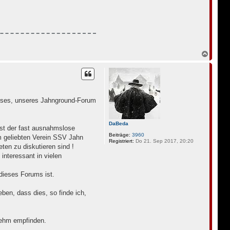
N
a
c
h
o
b
e
dieses, unseres Jahnground-Forum
n
DaBeda
st der fast ausnahmslose
Beiträge:
3960
 geliebten Verein SSV Jahn
Registriert:
Do 21. Sep 2017, 20:20
ten zu diskutieren sind !
interessant in vielen
dieses Forums ist.
ben, dass dies, so finde ich,
enehm empfinden.