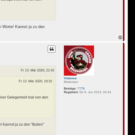
en Worte! Kannst ja zu den
N
a
c
h
o
b
e
n
Fr 13. Mär 2020, 21:42
Violence
Fr 13. Mär 2020, 19:32
Moderator
Beiträge:
7779
Registriert:
Do 6. Jun 2013, 00:44
einer Gelegenheit mal von den
! Kannst ja zu den "Bullen"