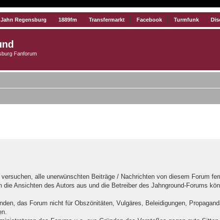
 Jahn Regensburg
1889fm
Transfermarkt
Facebook
Turmfunk
Dis
und
burg Fanforum
iterte Suche
ersuchen, alle unerwünschten Beiträge / Nachrichten von diesem Forum fernz
n die Ansichten des Autors aus und die Betreiber des Jahnground-Forums könn
anden, das Forum nicht für Obszönitäten, Vulgäres, Beleidigungen, Propaganda
en.