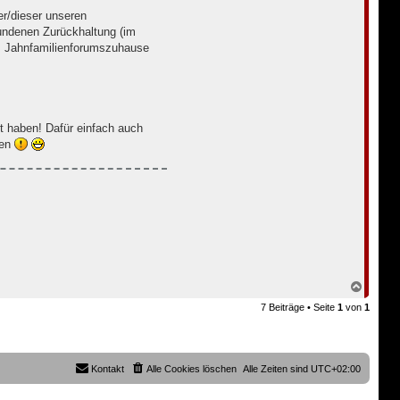
er/dieser unseren
fundenen Zurückhaltung (im
es Jahnfamilienforumszuhause
 haben! Dafür einfach auch
fen
N
a
7 Beiträge • Seite
1
von
1
c
h
o
b
e
Kontakt
Alle Cookies löschen
Alle Zeiten sind
UTC+02:00
n