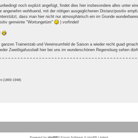
edingt noch explizit angefügt, findet dies hier insbesondere alles unter ein
t sehr angenehm wohltuend, mit der nötigen ausgeglichenen Distanz/positiv emp
 unterstützt, dass man hier nicht nur atmosphärisch ein im Grunde wunderbar
positiv gemeinte "Wortungetüm"
) vorfindet!
!
ganzen Trainerstab und Vereinsumfeld de Saison a wieder recht guad gmacht
eder Zweitligafussball hier bei uns im wunderschönen Regensburg sehen dür
 (1869-1948)
Powered by
phpBB
® Forum Software © phpBB Limited