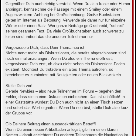
Gegenüber Dich auch richtig versteht. Wenn Du also Ironie oder Humor
anbringst, kennzeichne die Passage mit einem Smiley oder einem
Augenzwinkern. Achtung bei Großschreibung. Große Buchstaben
gelten im Internet als Betonung. Verwende sie daher nur für einzelne
Wörter oder einen Satz. Wer ganze Beiträge groß schreibt, "schreit"
seinen gesamten Text. Da viele Großbuchstaben auch schwerer zu
lesen sind, irritiert das die anderen Teilnehmer nur.
Vergewissere Dich, dass Dein Thema neu ist!
Nichts nervt mehr, als Diskussionen, die bereits abgeschlossen sind
noch einmal anzufangen. Wenn Du also ein Thema eröffnest,
vergewissere Dich erst, ob dazu nicht schon ein Diskussions-Faden
existiert. Möchtest Du trotzdem ein altes Thema aufrollen, so
bereichere es zumindest mit Neuigkeiten oder neuen Blickwinkeln.
Stelle Dich vor!
Gerade Newbies – also neue Teilnehmer im Forum – begehen den
Fehler, dass sie in eine Diskussion einbrechen. Das ist unhöflich! In
einer Gaststätte würdest Du Dich auch nicht an einen Tisch setzen
und sofort das Wort ergreifen. Wenn Du neu bist, stelle Dich also kurz
der Gruppe vor.
Gib Deinem Beitrag einen aussagekräftigen Betreff!
Wenn Du einen neuen Artikelfaden anlegst, gib ihm einen klaren
Namen – damit erleichterst Du anderen Teilnehmern die Navigation im