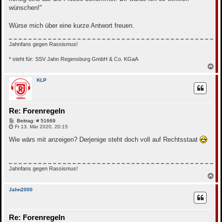
wünschen!"
Würse mich über eine kurze Antwort freuen.
Jahnfans gegen Rassismus!
* steht für: SSV Jahn Regensburg GmbH & Co. KGaA
N
a
c
KLP
h
o
b
e
Re: Forenregeln
n
B
Beitrag: # 51669
e
Fr 13. Mär 2020, 20:15
i
t
Wie wärs mit anzeigen? Derjenige steht doch voll auf Rechtsstaat
r
a
g
Jahnfans gegen Rassismus!
N
a
c
Jahn2000
h
o
b
Re: Forenregeln
e