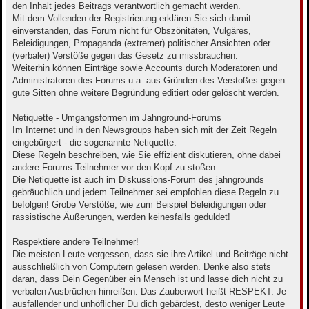
den Inhalt jedes Beitrags verantwortlich gemacht werden.
Mit dem Vollenden der Registrierung erklären Sie sich damit
einverstanden, das Forum nicht für Obszönitäten, Vulgäres,
Beleidigungen, Propaganda (extremer) politischer Ansichten oder
(verbaler) Verstöße gegen das Gesetz zu missbrauchen.
Weiterhin können Einträge sowie Accounts durch Moderatoren und
Administratoren des Forums u.a. aus Gründen des Verstoßes gegen
gute Sitten ohne weitere Begründung editiert oder gelöscht werden.
Netiquette - Umgangsformen im Jahnground-Forums
Im Internet und in den Newsgroups haben sich mit der Zeit Regeln
eingebürgert - die sogenannte Netiquette.
Diese Regeln beschreiben, wie Sie effizient diskutieren, ohne dabei
andere Forums-Teilnehmer vor den Kopf zu stoßen.
Die Netiquette ist auch im Diskussions-Forum des jahngrounds
gebräuchlich und jedem Teilnehmer sei empfohlen diese Regeln zu
befolgen! Grobe Verstöße, wie zum Beispiel Beleidigungen oder
rassistische Äußerungen, werden keinesfalls geduldet!
Respektiere andere Teilnehmer!
Die meisten Leute vergessen, dass sie ihre Artikel und Beiträge nicht
ausschließlich von Computern gelesen werden. Denke also stets
daran, dass Dein Gegenüber ein Mensch ist und lasse dich nicht zu
verbalen Ausbrüchen hinreißen. Das Zauberwort heißt RESPEKT. Je
ausfallender und unhöflicher Du dich gebärdest, desto weniger Leute