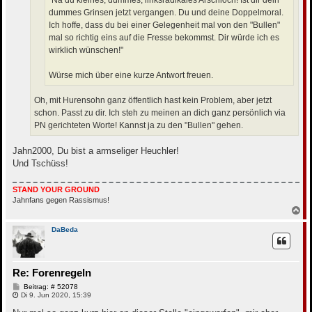
"Na du kleines, dummes, linksradikales Arschloch! Ist dir dein
dummes Grinsen jetzt vergangen. Du und deine Doppelmoral.
Ich hoffe, dass du bei einer Gelegenheit mal von den "Bullen"
mal so richtig eins auf die Fresse bekommst. Dir würde ich es
wirklich wünschen!"
Würse mich über eine kurze Antwort freuen.
Oh, mit Hurensohn ganz öffentlich hast kein Problem, aber jetzt
schon. Passt zu dir. Ich steh zu meinen an dich ganz persönlich via
PN gerichteten Worte! Kannst ja zu den "Bullen" gehen.
Jahn2000, Du bist a armseliger Heuchler!
Und Tschüss!
STAND YOUR GROUND
Jahnfans gegen Rassismus!
N
a
c
DaBeda
h
o
b
e
Re: Forenregeln
n
B
Beitrag: # 52078
e
Di 9. Jun 2020, 15:39
i
t