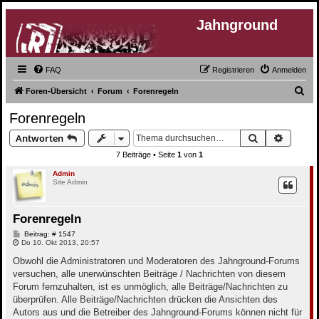
Jahnground
FAQ
Registrieren
Anmelden
S
Foren-Übersicht
Forum
Forenregeln
u
Forenregeln
c
Suche
Erweite
Antworten
h
7 Beiträge • Seite
1
von
1
e
Admin
Site Admin
Forenregeln
B
Beitrag: # 1547
e
Do 10. Okt 2013, 20:57
i
t
Obwohl die Administratoren und Moderatoren des Jahnground-Forums
r
versuchen, alle unerwünschten Beiträge / Nachrichten von diesem
a
g
Forum fernzuhalten, ist es unmöglich, alle Beiträge/Nachrichten zu
überprüfen. Alle Beiträge/Nachrichten drücken die Ansichten des
Autors aus und die Betreiber des Jahnground-Forums können nicht für