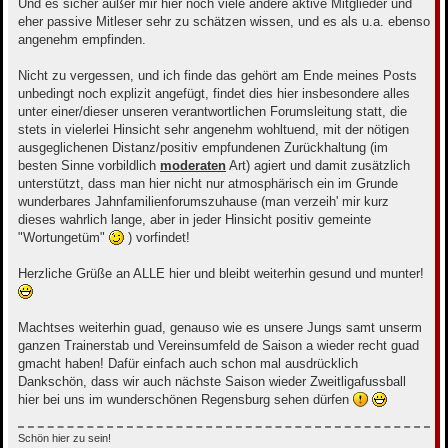
Und es sicher außer mir hier noch viele andere aktive Mitglieder und
eher passive Mitleser sehr zu schätzen wissen, und es als u.a. ebenso
angenehm empfinden.
Nicht zu vergessen, und ich finde das gehört am Ende meines Posts
unbedingt noch explizit angefügt, findet dies hier insbesondere alles
unter einer/dieser unseren verantwortlichen Forumsleitung statt, die
stets in vielerlei Hinsicht sehr angenehm wohltuend, mit der nötigen
ausgeglichenen Distanz/positiv empfundenen Zurückhaltung (im
besten Sinne vorbildlich
moderaten
Art) agiert und damit zusätzlich
unterstützt, dass man hier nicht nur atmosphärisch ein im Grunde
wunderbares Jahnfamilienforumszuhause (man verzeih' mir kurz
dieses wahrlich lange, aber in jeder Hinsicht positiv gemeinte
"Wortungetüm"
) vorfindet!
Herzliche Grüße an ALLE hier und bleibt weiterhin gesund und munter!
Machtses weiterhin guad, genauso wie es unsere Jungs samt unserm
ganzen Trainerstab und Vereinsumfeld de Saison a wieder recht guad
gmacht haben! Dafür einfach auch schon mal ausdrücklich
Dankschön, dass wir auch nächste Saison wieder Zweitligafussball
hier bei uns im wunderschönen Regensburg sehen dürfen
Schön hier zu sein!