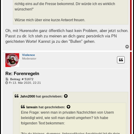
richtig eins auf die Fresse bekommst. Dir würde ich es wirklich
wünschen!"
Würse mich über eine kurze Antwort freuen.
Oh, mit Hurensohn ganz öffentlich hast kein Problem, aber jetzt schon.
Passt zu dir. Ich steh zu meinen an dich ganz persönlich via PN
gerichteten Worte! Kannst ja zu den "Bullen" gehen.
N
a
c
Violence
Moderator
h
o
b
e
Re: Forenregeln
n
B
Beitrag: # 51672
e
Fr 13. Mär 2020, 22:21
i
t
r
Jahn2000
hat geschrieben:
a
g
Iarwain
hat geschrieben:
Eine Frage: wenn man in privaten Nachrichten von Usern
beleidigt wird, wie soll man damit umgehen? Ich habe
folgenden Text bekommen: