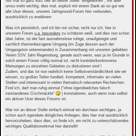
Nur mal so ganz kurz hier an dieser Stelle "eingeworfen", mir aber
r
umso mehr wichtig, dies mal, explizit mit einem Dank an so gut wie
a
g
alle User dieses, unseres Jahnground-Forum hier verbunden,
ausdrücklich zu erwähnen:
Was ich persönlich, und ich bin mir sicher, nicht nur ich, hier in
unserem Forum
u.a. besonders
zu schätzen weiß, und dies nun schon
über Jahre, ist der fast ausnahmslose ruhige, unaufgeregte und
sachlich themenbezogene Umgang (im Zuge dessen auch der
Umgangston untereinander) in Zusammenhang mit unserem geliebten
Verein SSV Jahn Regensburg, gerade auch wenn, was ja im Grunde in
solch einem Forum völlig normal ist, recht konträre/kontroverse
Meinungen zu einzelnen Gebieten zu diskutieren sind !
Zudem, und das ist nun wahrlich keine Selbstverständlichkeit wie wir
wissen, zu großen Teilen fundiert, kompetent, informativ an vielen
Stellen und interessant in vielen thematisch relevanten Recherchen.
Find ich, darf man ruhig einmal ("ohne irgendwelches falsch
verstandenes G'schmäckle"
) konstatieren, auch wenn man selbst
ein aktiver User dieses Forums ist.
War mir an dieser Stelle einfach einmal ein durchaus wichtiges, ja
schon auch irgendwie dringliches Anliegen, dies hier mal ausdrücklich
hervorzuheben, dass dies, so finde ich, ein nicht zu unterschätzendes
wichtiges Qualitätsmerkmal hier darstellt!