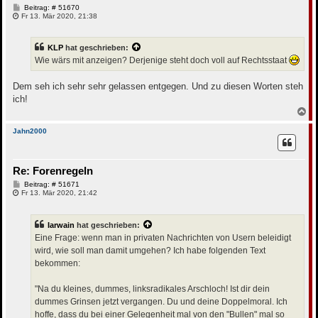
n
B
Beitrag: # 51670
e
Fr 13. Mär 2020, 21:38
i
t
r
KLP
hat geschrieben:
a
g
Wie wärs mit anzeigen? Derjenige steht doch voll auf Rechtsstaat
Dem seh ich sehr sehr gelassen entgegen. Und zu diesen Worten steh
ich!
N
a
c
Jahn2000
h
o
b
Re: Forenregeln
e
n
B
Beitrag: # 51671
e
Fr 13. Mär 2020, 21:42
i
t
r
Iarwain
hat geschrieben:
a
g
Eine Frage: wenn man in privaten Nachrichten von Usern beleidigt
wird, wie soll man damit umgehen? Ich habe folgenden Text
bekommen:
"Na du kleines, dummes, linksradikales Arschloch! Ist dir dein
dummes Grinsen jetzt vergangen. Du und deine Doppelmoral. Ich
hoffe, dass du bei einer Gelegenheit mal von den "Bullen" mal so