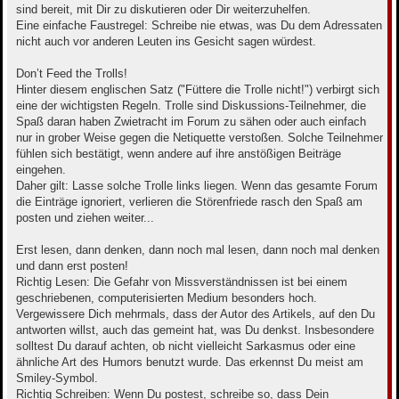
sind bereit, mit Dir zu diskutieren oder Dir weiterzuhelfen.
Eine einfache Faustregel: Schreibe nie etwas, was Du dem Adressaten
nicht auch vor anderen Leuten ins Gesicht sagen würdest.
Don’t Feed the Trolls!
Hinter diesem englischen Satz ("Füttere die Trolle nicht!") verbirgt sich
eine der wichtigsten Regeln. Trolle sind Diskussions-Teilnehmer, die
Spaß daran haben Zwietracht im Forum zu sähen oder auch einfach
nur in grober Weise gegen die Netiquette verstoßen. Solche Teilnehmer
fühlen sich bestätigt, wenn andere auf ihre anstößigen Beiträge
eingehen.
Daher gilt: Lasse solche Trolle links liegen. Wenn das gesamte Forum
die Einträge ignoriert, verlieren die Störenfriede rasch den Spaß am
posten und ziehen weiter...
Erst lesen, dann denken, dann noch mal lesen, dann noch mal denken
und dann erst posten!
Richtig Lesen: Die Gefahr von Missverständnissen ist bei einem
geschriebenen, computerisierten Medium besonders hoch.
Vergewissere Dich mehrmals, dass der Autor des Artikels, auf den Du
antworten willst, auch das gemeint hat, was Du denkst. Insbesondere
solltest Du darauf achten, ob nicht vielleicht Sarkasmus oder eine
ähnliche Art des Humors benutzt wurde. Das erkennst Du meist am
Smiley-Symbol.
Richtig Schreiben: Wenn Du postest, schreibe so, dass Dein