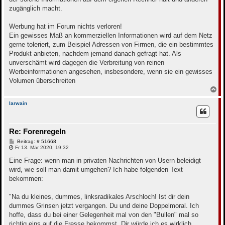
zugänglich macht.
Werbung hat im Forum nichts verloren!
Ein gewisses Maß an kommerziellen Informationen wird auf dem Netz
gerne toleriert, zum Beispiel Adressen von Firmen, die ein bestimmtes
Produkt anbieten, nachdem jemand danach gefragt hat. Als
unverschämt wird dagegen die Verbreitung von reinen
Werbeinformationen angesehen, insbesondere, wenn sie ein gewisses
Volumen überschreiten
N
a
c
Iarwain
h
o
b
Re: Forenregeln
e
n
B
Beitrag: # 51668
e
Fr 13. Mär 2020, 19:32
i
t
Eine Frage: wenn man in privaten Nachrichten von Usern beleidigt
r
wird, wie soll man damit umgehen? Ich habe folgenden Text
a
g
bekommen:
"Na du kleines, dummes, linksradikales Arschloch! Ist dir dein
dummes Grinsen jetzt vergangen. Du und deine Doppelmoral. Ich
hoffe, dass du bei einer Gelegenheit mal von den "Bullen" mal so
richtig eins auf die Fresse bekommst. Dir würde ich es wirklich