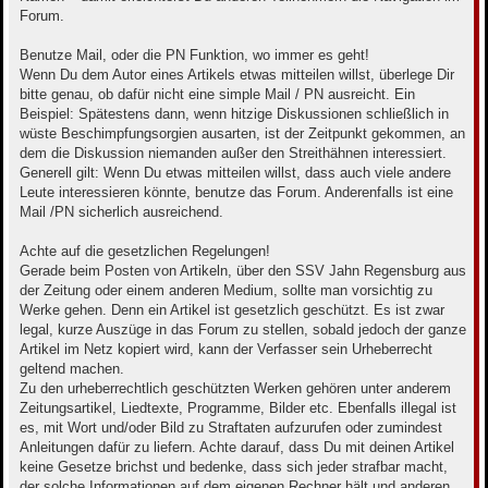
Forum.
Benutze Mail, oder die PN Funktion, wo immer es geht!
Wenn Du dem Autor eines Artikels etwas mitteilen willst, überlege Dir
bitte genau, ob dafür nicht eine simple Mail / PN ausreicht. Ein
Beispiel: Spätestens dann, wenn hitzige Diskussionen schließlich in
wüste Beschimpfungsorgien ausarten, ist der Zeitpunkt gekommen, an
dem die Diskussion niemanden außer den Streithähnen interessiert.
Generell gilt: Wenn Du etwas mitteilen willst, dass auch viele andere
Leute interessieren könnte, benutze das Forum. Anderenfalls ist eine
Mail /PN sicherlich ausreichend.
Achte auf die gesetzlichen Regelungen!
Gerade beim Posten von Artikeln, über den SSV Jahn Regensburg aus
der Zeitung oder einem anderen Medium, sollte man vorsichtig zu
Werke gehen. Denn ein Artikel ist gesetzlich geschützt. Es ist zwar
legal, kurze Auszüge in das Forum zu stellen, sobald jedoch der ganze
Artikel im Netz kopiert wird, kann der Verfasser sein Urheberrecht
geltend machen.
Zu den urheberrechtlich geschützten Werken gehören unter anderem
Zeitungsartikel, Liedtexte, Programme, Bilder etc. Ebenfalls illegal ist
es, mit Wort und/oder Bild zu Straftaten aufzurufen oder zumindest
Anleitungen dafür zu liefern. Achte darauf, dass Du mit deinen Artikel
keine Gesetze brichst und bedenke, dass sich jeder strafbar macht,
der solche Informationen auf dem eigenen Rechner hält und anderen