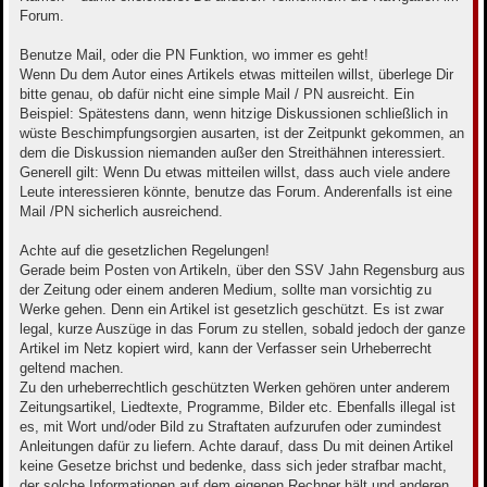
Forum.
Benutze Mail, oder die PN Funktion, wo immer es geht!
Wenn Du dem Autor eines Artikels etwas mitteilen willst, überlege Dir
bitte genau, ob dafür nicht eine simple Mail / PN ausreicht. Ein
Beispiel: Spätestens dann, wenn hitzige Diskussionen schließlich in
wüste Beschimpfungsorgien ausarten, ist der Zeitpunkt gekommen, an
dem die Diskussion niemanden außer den Streithähnen interessiert.
Generell gilt: Wenn Du etwas mitteilen willst, dass auch viele andere
Leute interessieren könnte, benutze das Forum. Anderenfalls ist eine
Mail /PN sicherlich ausreichend.
Achte auf die gesetzlichen Regelungen!
Gerade beim Posten von Artikeln, über den SSV Jahn Regensburg aus
der Zeitung oder einem anderen Medium, sollte man vorsichtig zu
Werke gehen. Denn ein Artikel ist gesetzlich geschützt. Es ist zwar
legal, kurze Auszüge in das Forum zu stellen, sobald jedoch der ganze
Artikel im Netz kopiert wird, kann der Verfasser sein Urheberrecht
geltend machen.
Zu den urheberrechtlich geschützten Werken gehören unter anderem
Zeitungsartikel, Liedtexte, Programme, Bilder etc. Ebenfalls illegal ist
es, mit Wort und/oder Bild zu Straftaten aufzurufen oder zumindest
Anleitungen dafür zu liefern. Achte darauf, dass Du mit deinen Artikel
keine Gesetze brichst und bedenke, dass sich jeder strafbar macht,
der solche Informationen auf dem eigenen Rechner hält und anderen