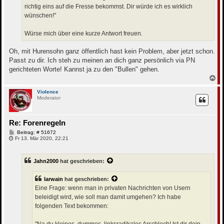
richtig eins auf die Fresse bekommst. Dir würde ich es wirklich
wünschen!"
Würse mich über eine kurze Antwort freuen.
Oh, mit Hurensohn ganz öffentlich hast kein Problem, aber jetzt schon.
Passt zu dir. Ich steh zu meinen an dich ganz persönlich via PN
gerichteten Worte! Kannst ja zu den "Bullen" gehen.
N
a
c
Violence
Moderator
h
o
b
e
Re: Forenregeln
n
B
Beitrag: # 51672
e
Fr 13. Mär 2020, 22:21
i
t
r
Jahn2000
hat geschrieben:
a
g
Iarwain
hat geschrieben:
Eine Frage: wenn man in privaten Nachrichten von Usern
beleidigt wird, wie soll man damit umgehen? Ich habe
folgenden Text bekommen: