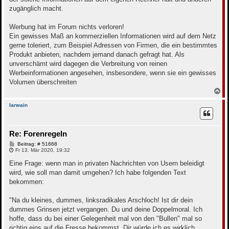
zugänglich macht.
Werbung hat im Forum nichts verloren!
Ein gewisses Maß an kommerziellen Informationen wird auf dem Netz
gerne toleriert, zum Beispiel Adressen von Firmen, die ein bestimmtes
Produkt anbieten, nachdem jemand danach gefragt hat. Als
unverschämt wird dagegen die Verbreitung von reinen
Werbeinformationen angesehen, insbesondere, wenn sie ein gewisses
Volumen überschreiten
N
a
c
Iarwain
h
o
b
Re: Forenregeln
e
n
B
Beitrag: # 51668
e
Fr 13. Mär 2020, 19:32
i
t
Eine Frage: wenn man in privaten Nachrichten von Usern beleidigt
r
wird, wie soll man damit umgehen? Ich habe folgenden Text
a
g
bekommen:
"Na du kleines, dummes, linksradikales Arschloch! Ist dir dein
dummes Grinsen jetzt vergangen. Du und deine Doppelmoral. Ich
hoffe, dass du bei einer Gelegenheit mal von den "Bullen" mal so
richtig eins auf die Fresse bekommst. Dir würde ich es wirklich