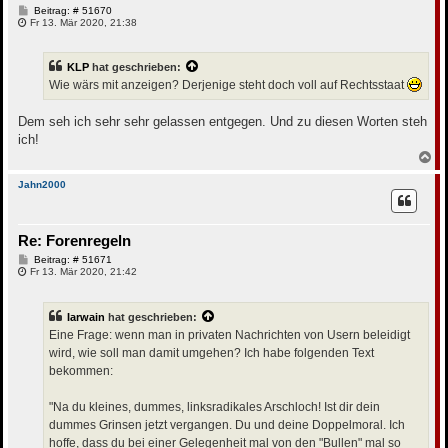
n
B
Beitrag: # 51670
e
Fr 13. Mär 2020, 21:38
i
t
r
KLP
hat geschrieben:
a
g
Wie wärs mit anzeigen? Derjenige steht doch voll auf Rechtsstaat
Dem seh ich sehr sehr gelassen entgegen. Und zu diesen Worten steh
ich!
N
a
c
Jahn2000
h
o
b
Re: Forenregeln
e
n
B
Beitrag: # 51671
e
Fr 13. Mär 2020, 21:42
i
t
r
Iarwain
hat geschrieben:
a
g
Eine Frage: wenn man in privaten Nachrichten von Usern beleidigt
wird, wie soll man damit umgehen? Ich habe folgenden Text
bekommen:
"Na du kleines, dummes, linksradikales Arschloch! Ist dir dein
dummes Grinsen jetzt vergangen. Du und deine Doppelmoral. Ich
hoffe, dass du bei einer Gelegenheit mal von den "Bullen" mal so