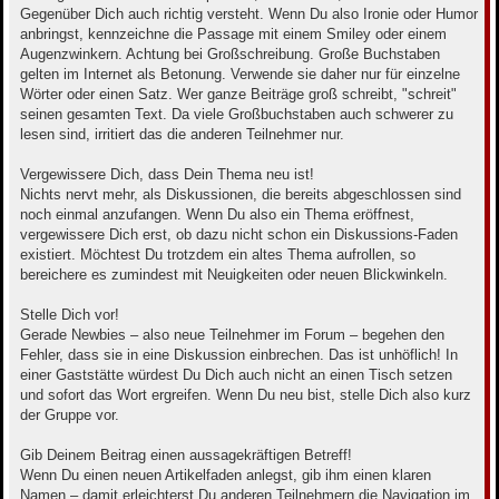
Gegenüber Dich auch richtig versteht. Wenn Du also Ironie oder Humor
anbringst, kennzeichne die Passage mit einem Smiley oder einem
Augenzwinkern. Achtung bei Großschreibung. Große Buchstaben
gelten im Internet als Betonung. Verwende sie daher nur für einzelne
Wörter oder einen Satz. Wer ganze Beiträge groß schreibt, "schreit"
seinen gesamten Text. Da viele Großbuchstaben auch schwerer zu
lesen sind, irritiert das die anderen Teilnehmer nur.
Vergewissere Dich, dass Dein Thema neu ist!
Nichts nervt mehr, als Diskussionen, die bereits abgeschlossen sind
noch einmal anzufangen. Wenn Du also ein Thema eröffnest,
vergewissere Dich erst, ob dazu nicht schon ein Diskussions-Faden
existiert. Möchtest Du trotzdem ein altes Thema aufrollen, so
bereichere es zumindest mit Neuigkeiten oder neuen Blickwinkeln.
Stelle Dich vor!
Gerade Newbies – also neue Teilnehmer im Forum – begehen den
Fehler, dass sie in eine Diskussion einbrechen. Das ist unhöflich! In
einer Gaststätte würdest Du Dich auch nicht an einen Tisch setzen
und sofort das Wort ergreifen. Wenn Du neu bist, stelle Dich also kurz
der Gruppe vor.
Gib Deinem Beitrag einen aussagekräftigen Betreff!
Wenn Du einen neuen Artikelfaden anlegst, gib ihm einen klaren
Namen – damit erleichterst Du anderen Teilnehmern die Navigation im