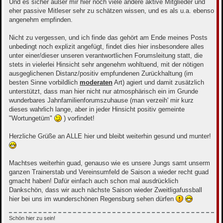
Und es sicher außer mir hier noch viele andere aktive Mitglieder und
eher passive Mitleser sehr zu schätzen wissen, und es als u.a. ebenso
angenehm empfinden.
Nicht zu vergessen, und ich finde das gehört am Ende meines Posts
unbedingt noch explizit angefügt, findet dies hier insbesondere alles
unter einer/dieser unseren verantwortlichen Forumsleitung statt, die
stets in vielerlei Hinsicht sehr angenehm wohltuend, mit der nötigen
ausgeglichenen Distanz/positiv empfundenen Zurückhaltung (im
besten Sinne vorbildlich
moderaten
Art) agiert und damit zusätzlich
unterstützt, dass man hier nicht nur atmosphärisch ein im Grunde
wunderbares Jahnfamilienforumszuhause (man verzeih' mir kurz
dieses wahrlich lange, aber in jeder Hinsicht positiv gemeinte
"Wortungetüm"
) vorfindet!
Herzliche Grüße an ALLE hier und bleibt weiterhin gesund und munter!
Machtses weiterhin guad, genauso wie es unsere Jungs samt unserm
ganzen Trainerstab und Vereinsumfeld de Saison a wieder recht guad
gmacht haben! Dafür einfach auch schon mal ausdrücklich
Dankschön, dass wir auch nächste Saison wieder Zweitligafussball
hier bei uns im wunderschönen Regensburg sehen dürfen
Schön hier zu sein!