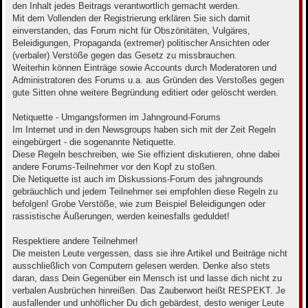
den Inhalt jedes Beitrags verantwortlich gemacht werden.
Mit dem Vollenden der Registrierung erklären Sie sich damit
einverstanden, das Forum nicht für Obszönitäten, Vulgäres,
Beleidigungen, Propaganda (extremer) politischer Ansichten oder
(verbaler) Verstöße gegen das Gesetz zu missbrauchen.
Weiterhin können Einträge sowie Accounts durch Moderatoren und
Administratoren des Forums u.a. aus Gründen des Verstoßes gegen
gute Sitten ohne weitere Begründung editiert oder gelöscht werden.
Netiquette - Umgangsformen im Jahnground-Forums
Im Internet und in den Newsgroups haben sich mit der Zeit Regeln
eingebürgert - die sogenannte Netiquette.
Diese Regeln beschreiben, wie Sie effizient diskutieren, ohne dabei
andere Forums-Teilnehmer vor den Kopf zu stoßen.
Die Netiquette ist auch im Diskussions-Forum des jahngrounds
gebräuchlich und jedem Teilnehmer sei empfohlen diese Regeln zu
befolgen! Grobe Verstöße, wie zum Beispiel Beleidigungen oder
rassistische Äußerungen, werden keinesfalls geduldet!
Respektiere andere Teilnehmer!
Die meisten Leute vergessen, dass sie ihre Artikel und Beiträge nicht
ausschließlich von Computern gelesen werden. Denke also stets
daran, dass Dein Gegenüber ein Mensch ist und lasse dich nicht zu
verbalen Ausbrüchen hinreißen. Das Zauberwort heißt RESPEKT. Je
ausfallender und unhöflicher Du dich gebärdest, desto weniger Leute