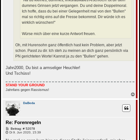
"Na du kleines, dummes, linksradikales Arschloch! Ist dir dein
dummes Grinsen jetzt vergangen. Du und deine Doppelmoral.
Ich hoffe, dass du bei einer Gelegenheit mal von den "Bullen"
mal so richtig eins auf die Fresse bekommst. Dir würde ich es
wirklich wünschen!"
Würse mich über eine kurze Antwort freuen.
Oh, mit Hurensohn ganz öffentlich hast kein Problem, aber jetzt
schon. Passt zu dir. Ich steh zu meinen an dich ganz persönlich via
PN gerichteten Worte! Kannst ja zu den "Bullen" gehen.
Jahn2000, Du bist a armseliger Heuchler!
Und Tschüss!
STAND YOUR GROUND
Jahnfans gegen Rassismus!
N
a
c
DaBeda
h
o
b
e
Re: Forenregeln
n
B
Beitrag: # 52078
e
Di 9. Jun 2020, 15:39
i
t