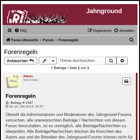
Jahnground
FAQ
Registrieren
Anmelden
S
Foren-Übersicht
Forum
Forenregeln
u
Forenregeln
c
Suche
Erweite
Antworten
h
7 Beiträge • Seite
1
von
1
e
Admin
Site Admin
Forenregeln
B
Beitrag: # 1547
e
Do 10. Okt 2013, 20:57
i
t
Obwohl die Administratoren und Moderatoren des Jahnground-Forums
r
versuchen, alle unerwünschten Beiträge / Nachrichten von diesem
a
g
Forum fernzuhalten, ist es unmöglich, alle Beiträge/Nachrichten zu
überprüfen. Alle Beiträge/Nachrichten drücken die Ansichten des
Autors aus und die Betreiber des Jahnground-Forums können nicht für