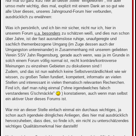
Nur mal so ganz kurz hier an dieser Stelle "eingeworfen", mir aber
r
umso mehr wichtig, dies mal, explizit mit einem Dank an so gut wie
a
g
alle User dieses, unseres Jahnground-Forum hier verbunden,
ausdrücklich zu erwähnen:
Was ich persönlich, und ich bin mir sicher, nicht nur ich, hier in
unserem Forum
u.a. besonders
zu schätzen weiß, und dies nun schon
über Jahre, ist der fast ausnahmslose ruhige, unaufgeregte und
sachlich themenbezogene Umgang (im Zuge dessen auch der
Umgangston untereinander) in Zusammenhang mit unserem geliebten
Verein SSV Jahn Regensburg, gerade auch wenn, was ja im Grunde in
solch einem Forum völlig normal ist, recht konträre/kontroverse
Meinungen zu einzelnen Gebieten zu diskutieren sind !
Zudem, und das ist nun wahrlich keine Selbstverständlichkeit wie wir
wissen, zu großen Teilen fundiert, kompetent, informativ an vielen
Stellen und interessant in vielen thematisch relevanten Recherchen.
Find ich, darf man ruhig einmal ("ohne irgendwelches falsch
verstandenes G'schmäckle"
) konstatieren, auch wenn man selbst
ein aktiver User dieses Forums ist.
War mir an dieser Stelle einfach einmal ein durchaus wichtiges, ja
schon auch irgendwie dringliches Anliegen, dies hier mal ausdrücklich
hervorzuheben, dass dies, so finde ich, ein nicht zu unterschätzendes
wichtiges Qualitätsmerkmal hier darstellt!