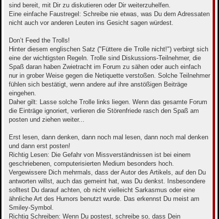
sind bereit, mit Dir zu diskutieren oder Dir weiterzuhelfen.
Eine einfache Faustregel: Schreibe nie etwas, was Du dem Adressaten
nicht auch vor anderen Leuten ins Gesicht sagen würdest.
Don’t Feed the Trolls!
Hinter diesem englischen Satz ("Füttere die Trolle nicht!") verbirgt sich
eine der wichtigsten Regeln. Trolle sind Diskussions-Teilnehmer, die
Spaß daran haben Zwietracht im Forum zu sähen oder auch einfach
nur in grober Weise gegen die Netiquette verstoßen. Solche Teilnehmer
fühlen sich bestätigt, wenn andere auf ihre anstößigen Beiträge
eingehen.
Daher gilt: Lasse solche Trolle links liegen. Wenn das gesamte Forum
die Einträge ignoriert, verlieren die Störenfriede rasch den Spaß am
posten und ziehen weiter...
Erst lesen, dann denken, dann noch mal lesen, dann noch mal denken
und dann erst posten!
Richtig Lesen: Die Gefahr von Missverständnissen ist bei einem
geschriebenen, computerisierten Medium besonders hoch.
Vergewissere Dich mehrmals, dass der Autor des Artikels, auf den Du
antworten willst, auch das gemeint hat, was Du denkst. Insbesondere
solltest Du darauf achten, ob nicht vielleicht Sarkasmus oder eine
ähnliche Art des Humors benutzt wurde. Das erkennst Du meist am
Smiley-Symbol.
Richtig Schreiben: Wenn Du postest, schreibe so, dass Dein