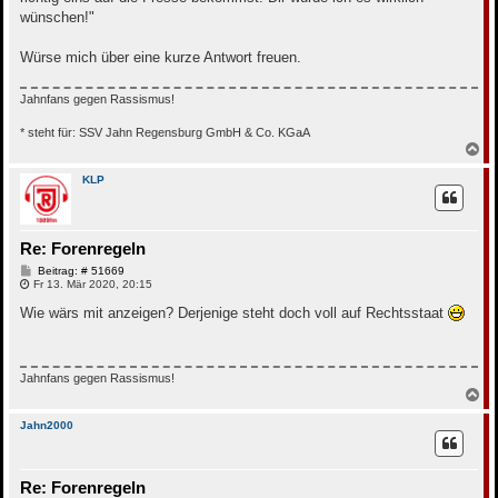
wünschen!"
Würse mich über eine kurze Antwort freuen.
Jahnfans gegen Rassismus!
* steht für: SSV Jahn Regensburg GmbH & Co. KGaA
N
a
c
KLP
h
o
b
e
Re: Forenregeln
n
B
Beitrag: # 51669
e
Fr 13. Mär 2020, 20:15
i
t
Wie wärs mit anzeigen? Derjenige steht doch voll auf Rechtsstaat
r
a
g
Jahnfans gegen Rassismus!
N
a
c
Jahn2000
h
o
b
Re: Forenregeln
e