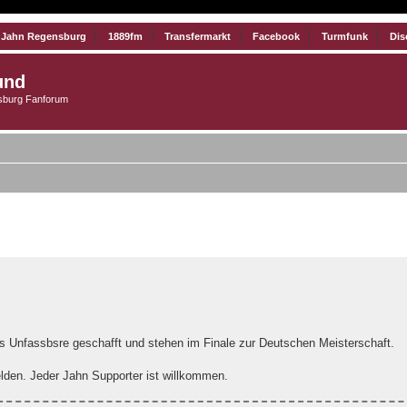
 Jahn Regensburg
1889fm
Transfermarkt
Facebook
Turmfunk
Dis
und
burg Fanforum
iterte Suche
 Unfassbsre geschafft und stehen im Finale zur Deutschen Meisterschaft.
elden. Jeder Jahn Supporter ist willkommen.