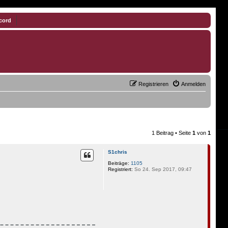
cord
Registrieren
Anmelden
1 Beitrag • Seite
1
von
1
S1chris
Beiträge:
1105
Registriert:
So 24. Sep 2017, 09:47