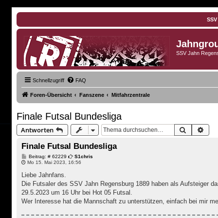
SSV
Jahngro
SSV Jahn Regens
Schnellzugriff
FAQ
Foren-Übersicht
Fanszene
Mitfahrzentrale
Finale Futsal Bundesliga
Suche
Erwe
Antworten
Finale Futsal Bundesliga
B
Beitrag: # 62229
S1chris
e
Mo 15. Mai 2023, 16:56
i
t
Liebe Jahnfans.
r
Die Futsaler des SSV Jahn Regensburg 1889 haben als Aufsteiger das
a
g
29.5.2023 um 16 Uhr bei Hot 05 Futsal.
Wer Interesse hat die Mannschaft zu unterstützen, einfach bei mir m