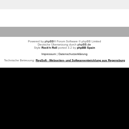
Powered by
phpBB
® Forum Software © phpBB Limited
Deutsche Übersetzung durch
phpBB.de
Style
Rock'n Roll
ported 3.2 by
phpBB Spain
Impressum
|
Datenschutzerklärung
Technische Betreuung:
RegSoft - Webseiten- und Softwareentwicklung aus Regensburg