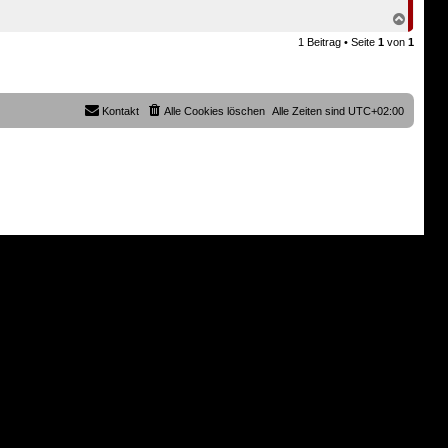
N
a
1 Beitrag • Seite
1
von
1
c
h
o
b
e
Kontakt
Alle Cookies löschen
Alle Zeiten sind
UTC+02:00
n