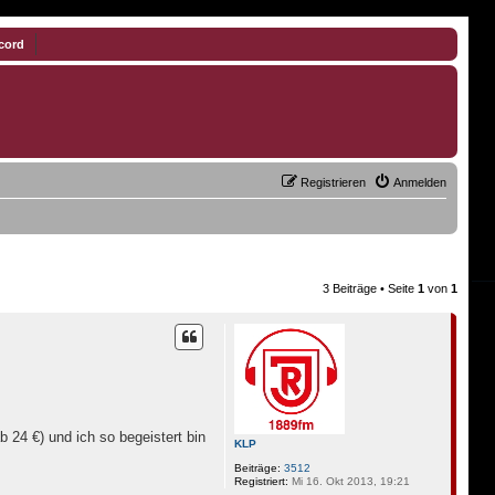
cord
Registrieren
Anmelden
3 Beiträge • Seite
1
von
1
 24 €) und ich so begeistert bin
KLP
Beiträge:
3512
Registriert:
Mi 16. Okt 2013, 19:21