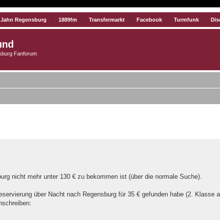
 Jahn Regensburg
1889fm
Transfermarkt
Facebook
Turmfunk
Dis
und
burg Fanforum
iterte Suche
urg nicht mehr unter 130 € zu bekommen ist (über die normale Suche).
zreservierung über Nacht nach Regensburg für 35 € gefunden habe (2. Klasse ab
inschreiben: