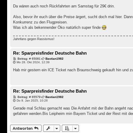
Da wären auch noch Rückfahrten am Samstag für 29€ drin.
Also, bevor ihr euch über die Preise ärgert, sucht doch mal hier. Dann 
Konkurrenz zu den Flugpreisen.
Was ich als bekennender Öko natürlich super finde
Jahnfans gegen Rassismus!
Re: Sparpreisfinder Deutsche Bahn
B
Beitrag: # 65081
Bastian1982
e
Mo 28. Okt 2024, 12:39
i
t
Hab mir gestern ein ICE Ticket nach Braunschweig gekauft hin und z
r
a
g
Re: Sparpreisfinder Deutsche Bahn
B
Beitrag: # 65579
Bastian1982
e
Do 9. Jan 2025, 10:26
i
t
Gerade mal Schlau gemacht was Die Anfahrt mit der Bahn angeht nach 
r
gefahren werden.Bis Leipheim min Bayern Ticket und der Rest mit der 
a
g
Antworten