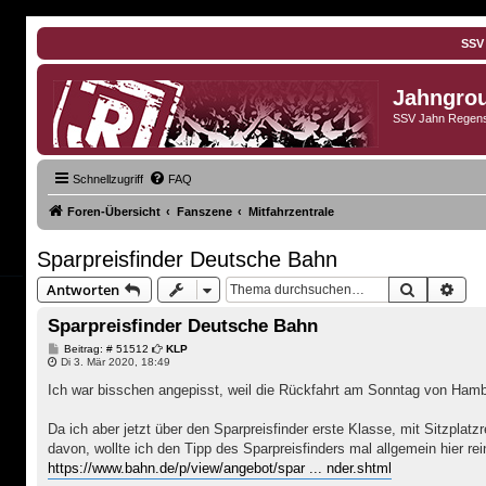
SSV
Jahngro
SSV Jahn Regens
Schnellzugriff
FAQ
Foren-Übersicht
Fanszene
Mitfahrzentrale
Sparpreisfinder Deutsche Bahn
Suche
Erwe
Antworten
Sparpreisfinder Deutsche Bahn
B
Beitrag: # 51512
KLP
e
Di 3. Mär 2020, 18:49
i
t
Ich war bisschen angepisst, weil die Rückfahrt am Sonntag von Hamb
r
a
g
Da ich aber jetzt über den Sparpreisfinder erste Klasse, mit Sitzplat
davon, wollte ich den Tipp des Sparpreisfinders mal allgemein hier re
https://www.bahn.de/p/view/angebot/spar ... nder.shtml