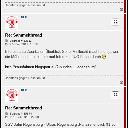
Jahnfans gegen Rassismus!
N
a
c
KLP
h
o
b
e
Re: Sammelthread
n
B
Beitrag: # 33811
e
Di 5. Dez 2017, 15:18
i
t
Interessante Zaunfanen-Überblick Seite. Vielleicht macht sich ja wer
r
die Mühe und schickt ihm mal Infos zur JUG-Fahne durch
a
g
http://zaunfahnen.blogsport.eu/2-bundes ... egensburg/
Jahnfans gegen Rassismus!
N
a
c
KLP
h
o
b
e
Re: Sammelthread
n
B
Beitrag: # 35374
e
Do 1. Feb 2018, 22:50
i
t
SSV Jahn Regensburg - Ultras Regensburg ,Fanszenenblick #1 vom
r