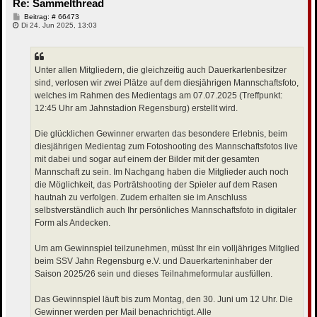
Re: Sammelthread
n
B
Beitrag: # 66473
e
Di 24. Jun 2025, 13:03
i
t
r
a
g
Unter allen Mitgliedern, die gleichzeitig auch Dauerkartenbesitzer
sind, verlosen wir zwei Plätze auf dem diesjährigen Mannschaftsfoto,
welches im Rahmen des Medientags am 07.07.2025 (Treffpunkt:
12:45 Uhr am Jahnstadion Regensburg) erstellt wird.
Die glücklichen Gewinner erwarten das besondere Erlebnis, beim
diesjährigen Medientag zum Fotoshooting des Mannschaftsfotos live
mit dabei und sogar auf einem der Bilder mit der gesamten
Mannschaft zu sein. Im Nachgang haben die Mitglieder auch noch
die Möglichkeit, das Porträtshooting der Spieler auf dem Rasen
hautnah zu verfolgen. Zudem erhalten sie im Anschluss
selbstverständlich auch Ihr persönliches Mannschaftsfoto in digitaler
Form als Andecken.
Um am Gewinnspiel teilzunehmen, müsst Ihr ein volljähriges Mitglied
beim SSV Jahn Regensburg e.V. und Dauerkarteninhaber der
Saison 2025/26 sein und dieses Teilnahmeformular ausfüllen.
Das Gewinnspiel läuft bis zum Montag, den 30. Juni um 12 Uhr. Die
Gewinner werden per Mail benachrichtigt. Alle