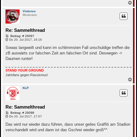
N
a
c
Violence
Moderator
h
o
b
e
Re: Sammelthread
n
B
Beitrag: # 26097
e
Do 20. Jul 2017, 16:16
i
t
Sowas langweilt und kann im schlimmsten Fall unschuldige treffen die
r
zB auswärts zur falschen Zeit am falschen Ort sind. Deswegen ->
a
g
Daumen runter!
STAND YOUR GROUND
Jahnfans gegen Rassismus!
N
a
c
KLP
h
o
b
e
Re: Sammelthread
n
B
Beitrag: # 26098
e
Do 20. Jul 2017, 17:07
i
t
Das wird nur wieder dazu führen, dass unser geiles Graffiti am Stadion
r
verschandelt wird und dann ist das Gschrei wieder groß^^
a
g