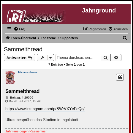
Jahnground
FAQ
Registrieren
Anmelden
S
Foren-Übersicht
Fanszene
Supporters
u
Sammelthread
c
Suche
Erweite
Antworten
h
7 Beiträge • Seite
1
von
1
e
Maxvonthane
Sammelthread
B
Beitrag: # 26096
e
Do 20. Jul 2017, 15:49
i
t
https://www.instagram.com/p/BWrVXYcFeQq/
r
a
g
Ultras besprühen das Stadion in Ingolstadt.
Jahnfans gegen Rassismus!