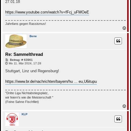
27.01.18
a
g
https://www.youtube.com/watch?v=fFcj_uFMOeE
Jahnfans gegen Rassismus!
N
a
c
Bene
h
o
b
e
Re: Sammelthread
n
B
Beitrag: # 63961
e
Mo 11. Mär 2024, 17:28
i
t
Stuttgart, Linz und Regensburg!
r
a
g
https://www.br.de/nachrichten/bayern/hu ... eu,U6itupu
"Dritte Liga Nichtabstiegsplatz,
wir feiern's wie die Meisterschaft "
(Feine Sahne Fischfilet)
N
a
c
KLP
h
o
b
e