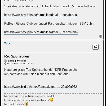
So 31. Aug 2025, 19:23
i
t
Starkstrom-Gerätebau GmbH baut Jahn Klassik Partnerschaft aus
r
a
g
https://www.ssv-jahn.de/aktuelles/detai ... schaft-aus
ReBest Fitness Club verlängert Partnerschaft mit dem SSV Jahn
https://www.ssv-jahn.de/aktuelles/detai ... m-ssv-jahn
N
a
c
Welti
h
o
b
Re: Sponsoren
e
n
B
Beitrag: # 67956
e
Di 24. Feb 2026, 12:00
i
t
Netto steigt als Top-Sponsor bei den DFB-Frauen ein.
r
Ich hoffe das wirkt sich nicht auf den Jahn aus.
a
g
https://www.bild.de/sport/fussball/deut ... 29fa92c972
Mei des basst scho! Raus aus dem Strudel!
Ia sads Ia, oba de unsern spuin fia uns
Mia Jubln fia eich