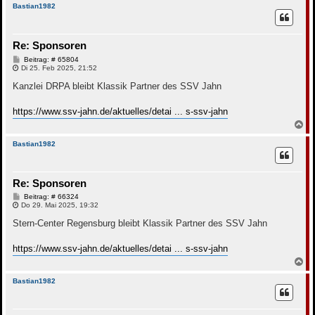
c
Bastian1982
h
o
b
Re: Sponsoren
e
n
B
Beitrag: # 65804
e
Di 25. Feb 2025, 21:52
i
t
Kanzlei DRPA bleibt Klassik Partner des SSV Jahn
r
a
g
https://www.ssv-jahn.de/aktuelles/detai ... s-ssv-jahn
N
a
c
Bastian1982
h
o
b
Re: Sponsoren
e
n
B
Beitrag: # 66324
e
Do 29. Mai 2025, 19:32
i
t
Stern-Center Regensburg bleibt Klassik Partner des SSV Jahn
r
a
g
https://www.ssv-jahn.de/aktuelles/detai ... s-ssv-jahn
N
a
c
Bastian1982
h
o
b