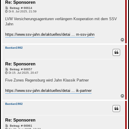
Re: Sponsoren
e
n
B
Beitrag: # 66614
e
Di 8. Jul 2025, 21:59
i
t
LVM Versicherungsagenturen verlängern Kooperation mit dem SSV
r
Jahn
a
g
https://www.ssv-jahn.de/aktuelles/detai ... m-ssv-jahn
N
a
c
Bastian1982
h
o
b
Re: Sponsoren
e
n
B
Beitrag: # 66657
e
Di 15. Jul 2025, 20:47
i
t
Five Zones Regensburg wird Jahn Klassik Partner
r
a
g
https://www.ssv-jahn.de/aktuelles/detai ... ik-partner
N
a
c
Bastian1982
h
o
b
Re: Sponsoren
e
n
B
Beitrag: # 66961
e