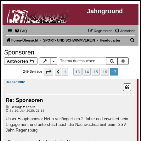
Jahnground
FAQ
Registrieren
Anmelden
S
Foren-Übersicht
SPORT- UND SCHWIMMVEREIN
Headquarter
u
Sponsoren
c
Suche
Erweite
Antworten
h
e
Seite
17
von
17
1
13
14
15
16
17
Vorherige
249 Beiträge
…
Bastian1982
Re: Sponsoren
B
Beitrag: # 65636
e
So 19. Jan 2025, 21:18
i
t
Unser Hauptsponsor Netto verlängert um 2 Jahre und erweitert sein
r
Engagement und unterstützt auch die Nachwuchsarbeit beim SSV
a
g
Jahn Regensburg