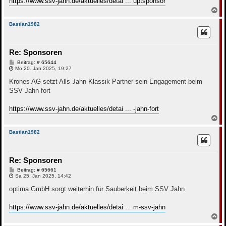
https://www.ssv-jahn.de/aktuelles/detai ... uptsponsor
N
a
c
Bastian1982
h
o
b
Re: Sponsoren
e
n
B
Beitrag: # 65644
e
Mo 20. Jan 2025, 19:27
i
t
Krones AG setzt Alls Jahn Klassik Partner sein Engagement beim
r
SSV Jahn fort
a
g
https://www.ssv-jahn.de/aktuelles/detai ... -jahn-fort
N
a
c
Bastian1982
h
o
b
Re: Sponsoren
e
n
B
Beitrag: # 65661
e
Sa 25. Jan 2025, 14:42
i
t
optima GmbH sorgt weiterhin für Sauberkeit beim SSV Jahn
r
a
g
https://www.ssv-jahn.de/aktuelles/detai ... m-ssv-jahn
N
a