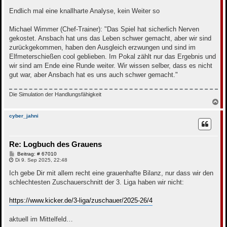
Endlich mal eine knallharte Analyse, kein Weiter so
Michael Wimmer (Chef-Trainer): "Das Spiel hat sicherlich Nerven
gekostet. Ansbach hat uns das Leben schwer gemacht, aber wir sind
zurückgekommen, haben den Ausgleich erzwungen und sind im
Elfmeterschießen cool geblieben. Im Pokal zählt nur das Ergebnis und
wir sind am Ende eine Runde weiter. Wir wissen selber, dass es nicht
gut war, aber Ansbach hat es uns auch schwer gemacht."
Die Simulation der Handlungsfähigkeit
N
a
c
cyber_jahni
h
o
b
Re: Logbuch des Grauens
e
n
B
Beitrag: # 67010
e
Di 9. Sep 2025, 22:48
i
t
Ich gebe Dir mit allem recht eine grauenhafte Bilanz, nur dass wir den
r
schlechtesten Zuschauerschnitt der 3. Liga haben wir nicht:
a
g
https://www.kicker.de/3-liga/zuschauer/2025-26/4
aktuell im Mittelfeld…