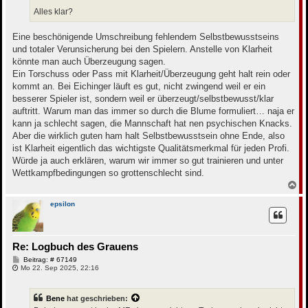
Alles klar?
Eine beschönigende Umschreibung fehlendem Selbstbewusstseins
und totaler Verunsicherung bei den Spielern. Anstelle von Klarheit
könnte man auch Überzeugung sagen.
Ein Torschuss oder Pass mit Klarheit/Überzeugung geht halt rein oder
kommt an. Bei Eichinger läuft es gut, nicht zwingend weil er ein
besserer Spieler ist, sondern weil er überzeugt/selbstbewusst/klar
auftritt. Warum man das immer so durch die Blume formuliert… naja er
kann ja schlecht sagen, die Mannschaft hat nen psychischen Knacks.
Aber die wirklich guten ham halt Selbstbewusstsein ohne Ende, also
ist Klarheit eigentlich das wichtigste Qualitätsmerkmal für jeden Profi.
Würde ja auch erklären, warum wir immer so gut trainieren und unter
Wettkampfbedingungen so grottenschlecht sind.
N
a
c
epsilon
h
o
b
e
Re: Logbuch des Grauens
n
B
Beitrag: # 67149
e
Mo 22. Sep 2025, 22:16
i
t
r
Bene
hat geschrieben:
a