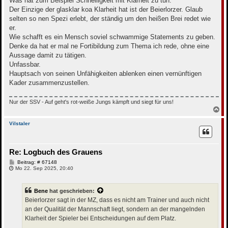
Was hat zum Beispiel Schnelligkeit mit Klarheit zu tun.
r
Der Einzige der glasklar koa Klarheit hat ist der Beierlorzer. Glaub
a
g
selten so nen Spezi erlebt, der ständig um den heißen Brei redet wie
er.
Wie schafft es ein Mensch soviel schwammige Statements zu geben.
Denke da hat er mal ne Fortibildung zum Thema ich rede, ohne eine
Aussage damit zu tätigen.
Unfassbar.
Hauptsach von seinen Unfähigkeiten ablenken einen vernünftigen
Kader zusammenzustellen.
Nur der SSV - Auf geht's rot-weiße Jungs kämpft und siegt für uns!
N
a
c
Vilstaler
h
o
b
Re: Logbuch des Grauens
e
n
B
Beitrag: # 67148
e
Mo 22. Sep 2025, 20:40
i
t
r
Bene
hat geschrieben:
a
g
Beierlorzer sagt in der MZ, dass es nicht am Trainer und auch nicht
an der Qualität der Mannschaft liegt, sondern an der mangelnden
Klarheit der Spieler bei Entscheidungen auf dem Platz.