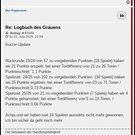
N
a
c
Der Papierene
h
o
b
Re: Logbuch des Grauens
e
n
B
Beitrag: # 67133
e
So 21. Sep 2025, 22:59
i
t
Kurzer Update
r
a
g
Rückrunde 23/24 von 57 zu vergebenden Punkten (19 Spiele) haben
wir 21 Punkte erspielt, bei einer Tordifferenz von 21 zu 26 Toren /
Punkteschnitt `1.1 Punkte
Spielzeit. 24/25 von 102 zu vergebenden Punkten. (34 Spiele) haben
wir 25 Punkte ergattert, bei einer Tordifferenz von 23 zu 71 Toren /
Punkteschnitt 0.73 Punkte
Spielzeit 25/26 von 21 zu vergebenden Punkten (7 Spiele) haben wir 4
Punkte gehamstert, bei einer Tordifferenz von 5 zu 13 Toren. /
Punkteschnitt 0.66 Punkte
Achja und wir haben seit 24 Spielen auswärts nicht mehr gewonnen,
ich bin sicher da geht noch mehr
Die Simulation der Handlungsfähigkeit