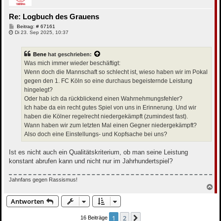
b
e
Re: Logbuch des Grauens
n
B
Beitrag: # 67161
e
Di 23. Sep 2025, 10:37
i
t
r
Bene
hat geschrieben:
a
g
Was mich immer wieder beschäftigt:
Wenn doch die Mannschaft so schlecht ist, wieso haben wir im Pokal
gegen den 1. FC Köln so eine durchaus begeisternde Leistung
hingelegt?
Oder hab ich da rückblickend einen Wahrnehmungsfehler?
Ich habe da ein recht gutes Spiel von uns in Erinnerung. Und wir
haben die Kölner regelrecht niedergekämpft (zumindest fast).
Wann haben wir zum letzten Mal einen Gegner niedergekämpft?
Also doch eine Einstellungs- und Kopfsache bei uns?
Ist es nicht auch ein Qualitätskriterium, ob man seine Leistung
konstant abrufen kann und nicht nur im Jahrhundertspiel?
Jahnfans gegen Rassismus!
N
a
Antworten
c
h
o
1
2
Nächste
16 Beiträge