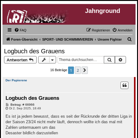
Jahnground
FAQ
Registrieren
Anmelden
S
Foren-Übersicht
SPORT- UND SCHWIMMVEREIN
Unsere Fighter
u
Logbuch des Grauens
c
Suche
Erweite
Antworten
h
e
1
2
Nächste
16 Beiträge
Der Papierene
Logbuch des Grauens
B
Beitrag: # 66966
e
Di 2. Sep 2025, 18:49
i
t
Es ist ja jedem bewusst, dass es seit der Rückrunde der dritten Liga in
r
der Saison 23/24 nicht mehr läuft, dennoch wollte ich das mal mit
a
g
Zahlen untermauern um das
Desaster bildlich darzustellen