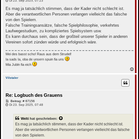
e
Di 23. Sep 2025, 07:23
i
t
Es mag ja tatsächlich stimmen, dass der Kader nicht schlecht ist.
r
Aber die verantwortlichen Personen verlangen vielleicht das falsche
a
g
von den Spielern.
Falsche Trainingsansätze, falsche Spielphilosophie, verkehrtes
Laufwegestudium, zu kompliziertes Spielsystem usw.
Es kann durchaus sein, dass der großteil unserer Spieler in anderen
Vereinen sofort zünden würde und erfolgreich wäre.
Mei des basst scho! Raus aus dem Strudel!
Ia sads Ia, oba de unsern spuin fia uns
Mia Jubln fia eich
N
a
c
Vilstaler
h
o
b
Re: Logbuch des Grauens
e
n
B
Beitrag: # 67156
e
Di 23. Sep 2025, 07:48
i
t
r
Welti
hat geschrieben:
a
g
Es mag ja tatsächlich stimmen, dass der Kader nicht schlecht ist.
Aber die verantwortlichen Personen verlangen vielleicht das falsche
von den Spielern.