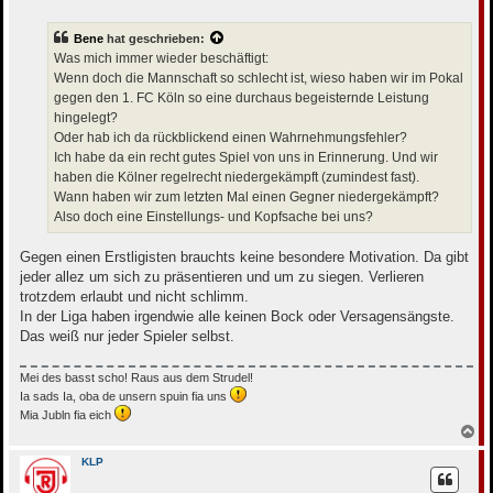
i
t
r
Bene
hat geschrieben:
a
g
Was mich immer wieder beschäftigt:
Wenn doch die Mannschaft so schlecht ist, wieso haben wir im Pokal
gegen den 1. FC Köln so eine durchaus begeisternde Leistung
hingelegt?
Oder hab ich da rückblickend einen Wahrnehmungsfehler?
Ich habe da ein recht gutes Spiel von uns in Erinnerung. Und wir
haben die Kölner regelrecht niedergekämpft (zumindest fast).
Wann haben wir zum letzten Mal einen Gegner niedergekämpft?
Also doch eine Einstellungs- und Kopfsache bei uns?
Gegen einen Erstligisten brauchts keine besondere Motivation. Da gibt
jeder allez um sich zu präsentieren und um zu siegen. Verlieren
trotzdem erlaubt und nicht schlimm.
In der Liga haben irgendwie alle keinen Bock oder Versagensängste.
Das weiß nur jeder Spieler selbst.
Mei des basst scho! Raus aus dem Strudel!
Ia sads Ia, oba de unsern spuin fia uns
Mia Jubln fia eich
N
a
c
KLP
h
o