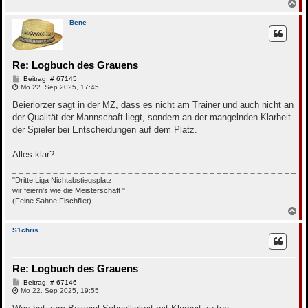
N
a
c
Bene
h
o
b
e
Re: Logbuch des Grauens
n
B
Beitrag: # 67145
e
Mo 22. Sep 2025, 17:45
i
t
Beierlorzer sagt in der MZ, dass es nicht am Trainer und auch nicht an
r
der Qualität der Mannschaft liegt, sondern an der mangelnden Klarheit
a
g
der Spieler bei Entscheidungen auf dem Platz.
Alles klar?
"Dritte Liga Nichtabstiegsplatz,
wir feiern's wie die Meisterschaft "
(Feine Sahne Fischfilet)
N
a
c
S1chris
h
o
b
Re: Logbuch des Grauens
e
n
B
Beitrag: # 67146
e
Mo 22. Sep 2025, 19:55
i
t