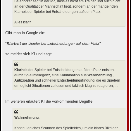
g
Beierlorzer sagt in der MZ, dass es nicht am Trainer und auch nicht
an der Qualität der Mannschaft liegt, sondern an der mangelnden
Klarheit der Spieler bei Entscheidungen auf dem Platz.
Alles klar?
Gibt man in Google ein:
"
Klarheit
der Spieler bei Entscheidungen auf dem Platz
"
so meldet sich KI und sagt:
Klarheit
der Spieler bei Entscheidungen auf dem Platz entsteht
durch Spielintellegenz, eine Kombination aus
Wahrnehmung
,
Antizipation
und schneller
Entscheidungsfindung
, die es Spielern
ermöglicht Situationen zu lesen und taktisch klug zu reagieren, ....
Im weiteren erläutert KI die vorkommenden Begriffe:
Wahrnehmung
:
Kontinuierliches Scannen des Spielfeldes, um ein klares Bikd der