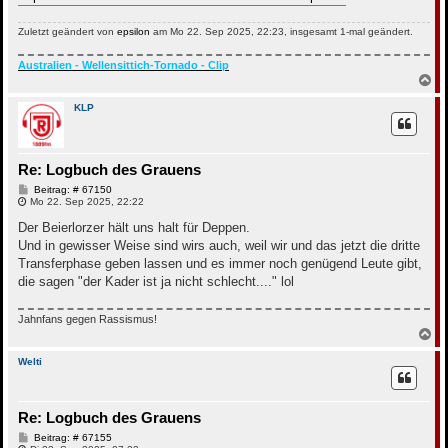
Zuletzt geändert von
epsilon
am Mo 22. Sep 2025, 22:23, insgesamt 1-mal geändert.
Australien - Wellensittich-Tornado - Clip
N
a
c
KLP
h
o
b
e
Re: Logbuch des Grauens
n
B
Beitrag: # 67150
e
Mo 22. Sep 2025, 22:22
i
t
Der Beierlorzer hält uns halt für Deppen.
r
Und in gewisser Weise sind wirs auch, weil wir und das jetzt die dritte
a
g
Transferphase geben lassen und es immer noch genügend Leute gibt,
die sagen "der Kader ist ja nicht schlecht...." lol
Jahnfans gegen Rassismus!
N
a
c
Welti
h
o
b
Re: Logbuch des Grauens
e
n
B
Beitrag: # 67155