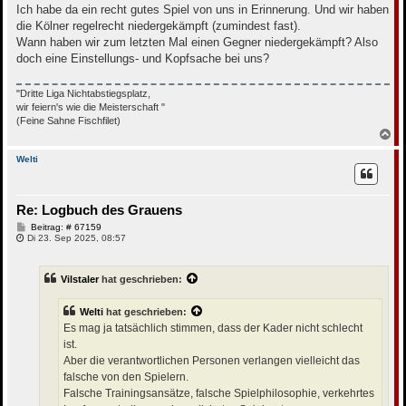
Ich habe da ein recht gutes Spiel von uns in Erinnerung. Und wir haben
die Kölner regelrecht niedergekämpft (zumindest fast).
Wann haben wir zum letzten Mal einen Gegner niedergekämpft? Also
doch eine Einstellungs- und Kopfsache bei uns?
"Dritte Liga Nichtabstiegsplatz,
wir feiern's wie die Meisterschaft "
(Feine Sahne Fischfilet)
N
a
c
Welti
h
o
b
Re: Logbuch des Grauens
e
n
B
Beitrag: # 67159
e
Di 23. Sep 2025, 08:57
i
t
r
Vilstaler
hat geschrieben:
a
g
Welti
hat geschrieben:
Es mag ja tatsächlich stimmen, dass der Kader nicht schlecht
ist.
Aber die verantwortlichen Personen verlangen vielleicht das
falsche von den Spielern.
Falsche Trainingsansätze, falsche Spielphilosophie, verkehrtes