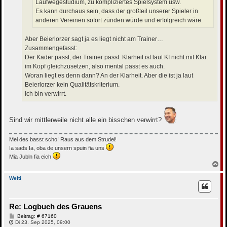
Laufwegestudium, zu kompliziertes Spielsystem usw.
Es kann durchaus sein, dass der großteil unserer Spieler in
anderen Vereinen sofort zünden würde und erfolgreich wäre.
Aber Beierlorzer sagt ja es liegt nicht am Trainer…
Zusammengefasst:
Der Kader passt, der Trainer passt. Klarheit ist laut KI nicht mit Klar
im Kopf gleichzusetzen, also mental passt es auch.
Woran liegt es denn dann? An der Klarheit. Aber die ist ja laut
Beierlorzer kein Qualitätskriterium.
Ich bin verwirrt.
Sind wir mittlerweile nicht alle ein bisschen verwirrt?
Mei des basst scho! Raus aus dem Strudel!
Ia sads Ia, oba de unsern spuin fia uns
Mia Jubln fia eich
N
a
c
Welti
h
o
b
Re: Logbuch des Grauens
e
n
B
Beitrag: # 67160
e
Di 23. Sep 2025, 09:00