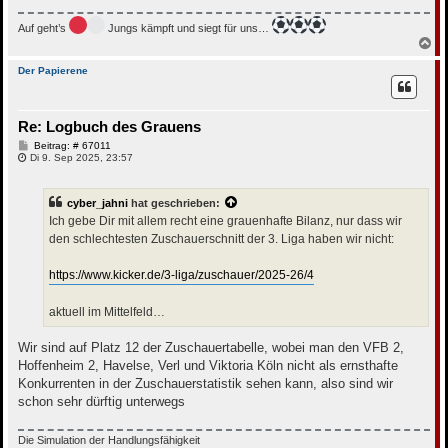
Auf geht’s
Jungs kämpft und siegt für uns…
N
a
c
Der Papierene
h
o
b
Re: Logbuch des Grauens
e
n
B
Beitrag: # 67011
e
Di 9. Sep 2025, 23:57
i
t
r
cyber_jahni
hat geschrieben:
a
g
Ich gebe Dir mit allem recht eine grauenhafte Bilanz, nur dass wir
den schlechtesten Zuschauerschnitt der 3. Liga haben wir nicht:
https://www.kicker.de/3-liga/zuschauer/2025-26/4
aktuell im Mittelfeld…
Wir sind auf Platz 12 der Zuschauertabelle, wobei man den VFB 2,
Hoffenheim 2, Havelse, Verl und Viktoria Köln nicht als ernsthafte
Konkurrenten in der Zuschauerstatistik sehen kann, also sind wir
schon sehr dürftig unterwegs
Die Simulation der Handlungsfähigkeit