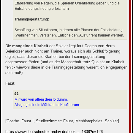
Etablierung von Regeln, die Spielern Orientierung geben und die
Entscheidungsfindung erleichtern
Trainingsgestaltung:
Schaffung von Situationen, in denen alle Phasen der Entscheidung
(Wahrnehmen, Verstehen, Entscheiden, Ausführen) trainiert werden.
Die
mangelnde Klarheit
der Spieler liegt laut Dogma von Herrn
Beierlorzer auch nicht am Trainer, woraus sich als Schlußfolgerung
ergibt, dass dieser die Klarheit bei der Trainingsgestaltung
angemessen fördert (und es der Mannschaft trotz Qualität an Klarheit
fehlt - wiewohl diese in die Trainingsgestaltung wesentlich eingegangen
sein muß).
Fazit:
Mir wird von allem dem ſo dumm,
Als ging’ mir ein Mühlrad im Kopf herum.
[Goethe. Faust I, Studierzimmer: Faust, Mephistopheles, Schüler]
https://www.deutschestextarchiv.de/book ... 1808?p=126