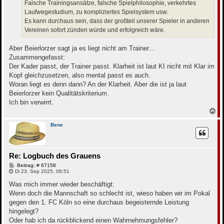
Falsche Trainingsansätze, falsche Spielphilosophie, verkehrtes
Laufwegestudium, zu kompliziertes Spielsystem usw.
Es kann durchaus sein, dass der großteil unserer Spieler in anderen
Vereinen sofort zünden würde und erfolgreich wäre.
Aber Beierlorzer sagt ja es liegt nicht am Trainer…
Zusammengefasst:
Der Kader passt, der Trainer passt. Klarheit ist laut KI nicht mit Klar im
Kopf gleichzusetzen, also mental passt es auch.
Woran liegt es denn dann? An der Klarheit. Aber die ist ja laut
Beierlorzer kein Qualitätskriterium.
Ich bin verwirrt.
N
a
c
Bene
h
o
b
e
Re: Logbuch des Grauens
n
B
Beitrag: # 67158
e
Di 23. Sep 2025, 08:51
i
t
Was mich immer wieder beschäftigt:
r
Wenn doch die Mannschaft so schlecht ist, wieso haben wir im Pokal
a
g
gegen den 1. FC Köln so eine durchaus begeisternde Leistung
hingelegt?
Oder hab ich da rückblickend einen Wahrnehmungsfehler?