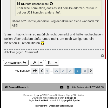
KLP
hat geschrieben:
Komische Korrelation, dass es seit dem Beierlorzer-Rauswurf
bei der U21 komplett anders läuft
Ist das so? Dachte, der erste Sieg der aktuellen Serie war noch mit
AB?!
Stimmt, hab ich mir so natürlich nicht gemerkt und hätte nachschauen
sollen. Aber seitdem läufts umso mehr, um mich wenigstens ein
bisschen zu rehabilitieren
Jahnfans gegen Rassismus!
N
a
Antworten
c
h
o
Seite
30
von
31
1
27
28
29
30
31
Vorherige
Nächste
460 Beiträge
…
b
e
n
Foren-Übersicht
Alle Zeiten sind
UTC+02:00
Powered by
phpBB
® Forum Software © phpBB Limited
Deutsche Übersetzung durch
phpBB.de
Style
Rock'n Roll
ported 3.2 by
phpBB Spain
Impressum
|
Datenschutzerklärung