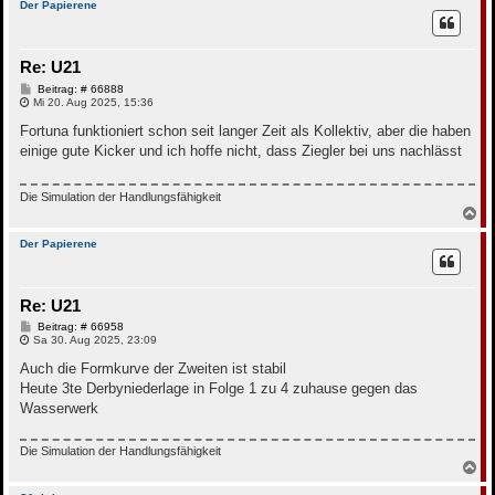
c
Der Papierene
h
o
b
Re: U21
e
n
B
Beitrag: # 66888
e
Mi 20. Aug 2025, 15:36
i
t
Fortuna funktioniert schon seit langer Zeit als Kollektiv, aber die haben
r
einige gute Kicker und ich hoffe nicht, dass Ziegler bei uns nachlässt
a
g
Die Simulation der Handlungsfähigkeit
N
a
c
Der Papierene
h
o
b
Re: U21
e
n
B
Beitrag: # 66958
e
Sa 30. Aug 2025, 23:09
i
t
Auch die Formkurve der Zweiten ist stabil
r
Heute 3te Derbyniederlage in Folge 1 zu 4 zuhause gegen das
a
g
Wasserwerk
Die Simulation der Handlungsfähigkeit
N
a