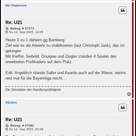
a
c
Der Papierene
h
o
b
Re: U21
e
n
B
Beitrag: # 67073
e
Sa 13. Sep 2025, 14:05
i
t
Heute 0 zu 1 daheim gg Bamberg
r
Ziel war es die Abwehr zu stabilisieren (laut Christoph Jank), das ist
a
g
gelungen
Mit Kieffer, Seibold, Onuigwe und Ziegler standen 4 Spieler des
erweiterten Profikaders auf dem Platz
Edit: Angeblich stande Saller und Asante auch auf der Wiese, wenns
ned mal für die Bayernliga reicht....
Die Simulation der Handlungsfähigkeit
N
a
c
S1chris
h
o
b
Re: U21
e
n
B
Beitrag: # 67080
e
So 14. Sep 2025, 03:59
i