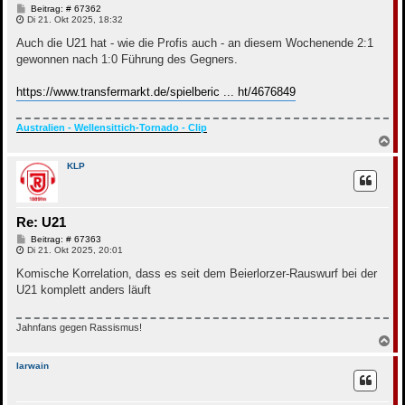
B
Beitrag: # 67362
e
Di 21. Okt 2025, 18:32
i
t
Auch die U21 hat - wie die Profis auch - an diesem Wochenende 2:1
r
gewonnen nach 1:0 Führung des Gegners.
a
g
https://www.transfermarkt.de/spielberic ... ht/4676849
Australien - Wellensittich-Tornado - Clip
N
a
c
KLP
h
o
b
e
Re: U21
n
B
Beitrag: # 67363
e
Di 21. Okt 2025, 20:01
i
t
Komische Korrelation, dass es seit dem Beierlorzer-Rauswurf bei der
r
U21 komplett anders läuft
a
g
Jahnfans gegen Rassismus!
N
a
c
Iarwain
h
o
b