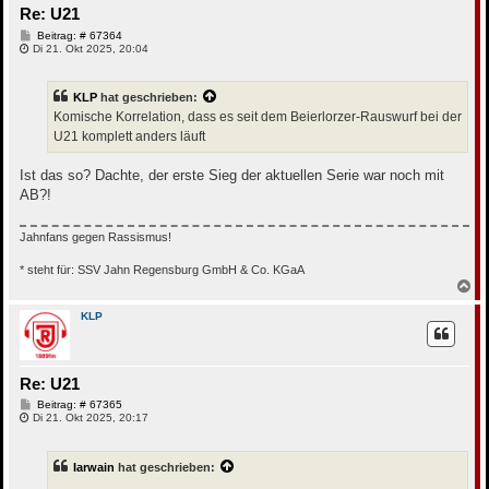
Re: U21
e
n
B
Beitrag: # 67364
e
Di 21. Okt 2025, 20:04
i
t
r
KLP
hat geschrieben:
a
g
Komische Korrelation, dass es seit dem Beierlorzer-Rauswurf bei der
U21 komplett anders läuft
Ist das so? Dachte, der erste Sieg der aktuellen Serie war noch mit
AB?!
Jahnfans gegen Rassismus!
* steht für: SSV Jahn Regensburg GmbH & Co. KGaA
N
a
c
KLP
h
o
b
e
Re: U21
n
B
Beitrag: # 67365
e
Di 21. Okt 2025, 20:17
i
t
r
Iarwain
hat geschrieben:
a
g