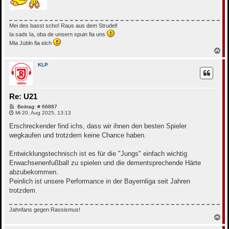
Mei des basst scho! Raus aus dem Strudel!
Ia sads Ia, oba de unsern spuin fia uns
Mia Jubln fia eich
N
a
c
KLP
h
o
b
e
Re: U21
n
B
Beitrag: # 66887
e
Mi 20. Aug 2025, 13:13
i
t
Erschreckender find ichs, dass wir ihnen den besten Spieler
r
wegkaufen und trotzdem keine Chance haben.
a
g
Entwicklungstechnisch ist es für die "Jungs" einfach wichtig
Erwachsenenfußball zu spielen und die dementsprechende Härte
abzubekommen.
Peinlich ist unsere Performance in der Bayernliga seit Jahren
trotzdem.
Jahnfans gegen Rassismus!
N
a