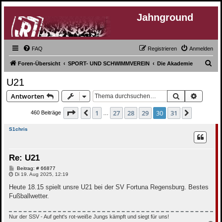
Jahnground
FAQ
Registrieren
Anmelden
S
Foren-Übersicht
SPORT- UND SCHWIMMVEREIN
Die Akademie
u
U21
c
Suche
Erweite
Antworten
h
e
Seite
30
von
31
1
27
28
29
30
31
Vorherige
Nächste
460 Beiträge
…
S1chris
Re: U21
B
Beitrag: # 66877
e
Di 19. Aug 2025, 12:19
i
t
Heute 18.15 spielt unsre U21 bei der SV Fortuna Regensburg. Bestes
r
Fußballwetter.
a
g
Nur der SSV - Auf geht's rot-weiße Jungs kämpft und siegt für uns!