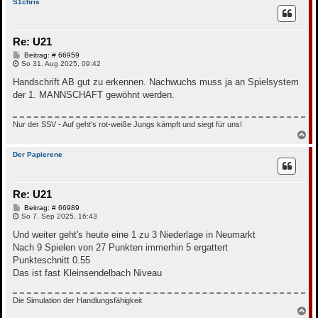
c
S1chris
h
o
b
Re: U21
e
n
B
Beitrag: # 66959
e
So 31. Aug 2025, 09:42
i
t
Handschrift AB gut zu erkennen. Nachwuchs muss ja an Spielsystem
r
der 1. MANNSCHAFT gewöhnt werden.
a
g
Nur der SSV - Auf geht's rot-weiße Jungs kämpft und siegt für uns!
N
a
c
Der Papierene
h
o
b
Re: U21
e
n
B
Beitrag: # 66989
e
So 7. Sep 2025, 16:43
i
t
Und weiter geht's heute eine 1 zu 3 Niederlage in Neumarkt
r
Nach 9 Spielen von 27 Punkten immerhin 5 ergattert
a
g
Punkteschnitt 0.55
Das ist fast Kleinsendelbach Niveau
Die Simulation der Handlungsfähigkeit
N