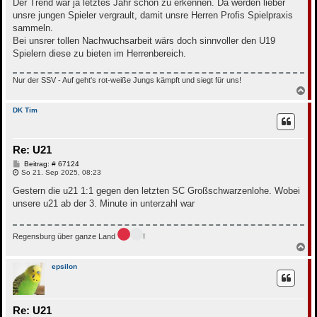
t
Der Trend war ja letztes Jahr schon zu erkennen. Da werden lieber
r
unsre jungen Spieler vergrault, damit unsre Herren Profis Spielpraxis
a
g
sammeln.
Bei unsrer tollen Nachwuchsarbeit wärs doch sinnvoller den U19
Spielern diese zu bieten im Herrenbereich.
Nur der SSV - Auf geht's rot-weiße Jungs kämpft und siegt für uns!
N
a
c
DK Tim
h
o
b
Re: U21
e
n
B
Beitrag: # 67124
e
So 21. Sep 2025, 08:23
i
t
Gestern die u21 1:1 gegen den letzten SC Großschwarzenlohe. Wobei
r
unsere u21 ab der 3. Minute in unterzahl war
a
g
Regensburg über ganze Land
!
N
a
c
epsilon
h
o
b
e
Re: U21
n