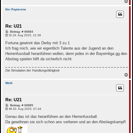
N
a
c
Der Papierene
h
o
b
Re: U21
e
n
B
Beitrag: # 66884
e
Di 19. Aug 2025, 21:39
i
t
Fortuna gewinnt das Derby mit 3 zu 1
r
Ich frag mich, wie wir eigentlich Talente aus der Jugend an den
a
g
Herrenfussball heranführen wollen, denn jedes in der Bayernliga gg den
Abstieg spielen hilft da sicherlich nicht
Die Simulation der Handlungsfähigkeit
N
a
c
Welti
h
o
b
Re: U21
e
n
B
Beitrag: # 66885
e
Mi 20. Aug 2025, 07:44
i
t
Genau das ist das heranführen an den Herrenfussball.
r
Da gewöhnen sie sich schon ans verlieren und an den Abstiegskampf!
a
g