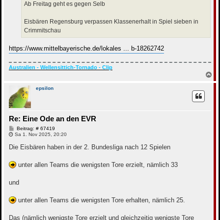
Ab Freitag geht es gegen Selb
Eisbären Regensburg verpassen Klassenerhalt in Spiel sieben in
Crimmitschau
https://www.mittelbayerische.de/lokales ... b-18262742
Australien - Wellensittich-Tornado - Clip
N
a
c
epsilon
h
o
b
e
Re: Eine Ode an den EVR
n
B
Beitrag: # 67419
e
Sa 1. Nov 2025, 20:20
i
t
Die Eisbären haben in der 2. Bundesliga nach 12 Spielen
r
a
g
unter allen Teams die wenigsten Tore erzielt, nämlich 33
und
unter allen Teams die wenigsten Tore erhalten, nämlich 25.
Das (nämlich wenigste Tore erzielt und gleichzeitig wenigste Tore