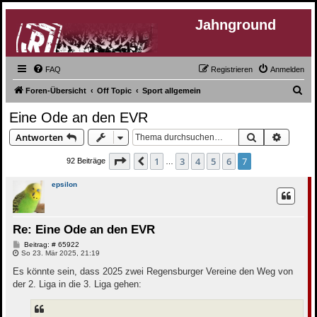
Jahnground
FAQ
Registrieren
Anmelden
S
Foren-Übersicht
Off Topic
Sport allgemein
u
Eine Ode an den EVR
c
Suche
Erweite
Antworten
h
e
Seite
7
von
7
1
3
4
5
6
7
Vorherige
92 Beiträge
…
epsilon
Re: Eine Ode an den EVR
B
Beitrag: # 65922
e
So 23. Mär 2025, 21:19
i
t
Es könnte sein, dass 2025 zwei Regensburger Vereine den Weg von
r
der 2. Liga in die 3. Liga gehen:
a
g