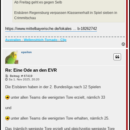
Ab Freitag geht es gegen Selb
Eisbären Regensburg verpassen Klassenerhalt in Spiel sieben in
Crimmitschau
https://www.mittelbayerische.de/lokales ... b-18262742
Australien - Wellensittich-Tornado - Clip
N
a
c
epsilon
h
o
b
e
Re: Eine Ode an den EVR
n
B
Beitrag: # 67419
e
Sa 1. Nov 2025, 20:20
i
t
Die Eisbären haben in der 2. Bundesliga nach 12 Spielen
r
a
g
unter allen Teams die wenigsten Tore erzielt, nämlich 33
und
unter allen Teams die wenigsten Tore erhalten, nämlich 25.
Das (nämlich wenigste Tore erzielt und gleichzeitig wenigste Tore