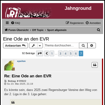
Jahnground
FAQ
Registrieren
Anmelden
S
Foren-Übersicht
Off Topic
Sport allgemein
u
Eine Ode an den EVR
c
Suche
Erweite
Antworten
h
e
Seite
7
von
7
1
3
4
5
6
7
Vorherige
92 Beiträge
…
epsilon
Re: Eine Ode an den EVR
B
Beitrag: # 65922
e
So 23. Mär 2025, 21:19
i
t
Es könnte sein, dass 2025 zwei Regensburger Vereine den Weg von
r
der 2. Liga in die 3. Liga gehen:
a
g